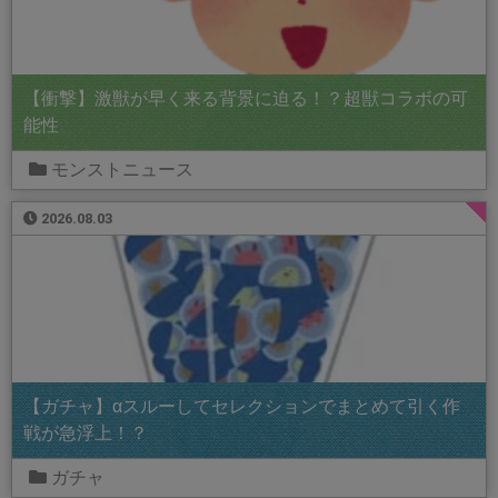
【衝撃】激獣が早く来る背景に迫る！？超獣コラボの可
能性
モンストニュース
2026.08.03
【ガチャ】αスルーしてセレクションでまとめて引く作
戦が急浮上！？
ガチャ