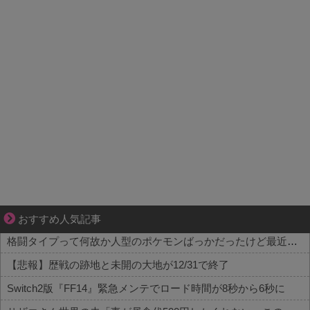
好青年の片思いが壊れていくまで
おすすめ人気記事
格闘タイプって何故か人型のポケモンばっかだったけど最近はこういう人型に囚われない体型も増えてきたね
【悲報】歴戦の跡地と未開の大地が12/31で終了
Switch2版『FF14』緊急メンテでロード時間が8秒から6秒に