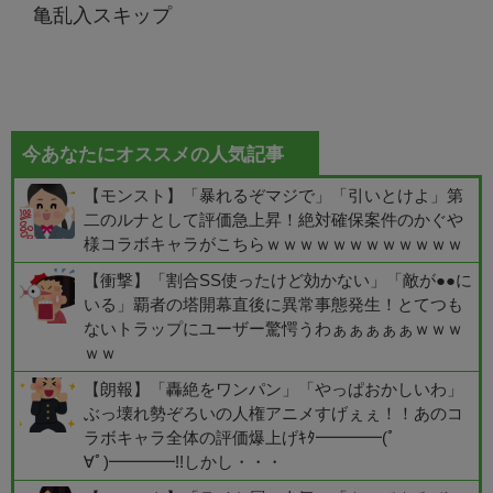
亀乱入スキップ
今あなたにオススメの人気記事
【モンスト】「暴れるぞマジで」「引いとけよ」第
二のルナとして評価急上昇！絶対確保案件のかぐや
様コラボキャラがこちらｗｗｗｗｗｗｗｗｗｗｗｗ
【衝撃】「割合SS使ったけど効かない」「敵が●●に
いる」覇者の塔開幕直後に異常事態発生！とてつも
ないトラップにユーザー驚愕うわぁぁぁぁぁｗｗｗ
ｗｗ
【朗報】「轟絶をワンパン」「やっぱおかしいわ」
ぶっ壊れ勢ぞろいの人権アニメすげぇぇ！！あのコ
ラボキャラ全体の評価爆上げｷﾀ━━━━(ﾟ
∀ﾟ)━━━━!!しかし・・・