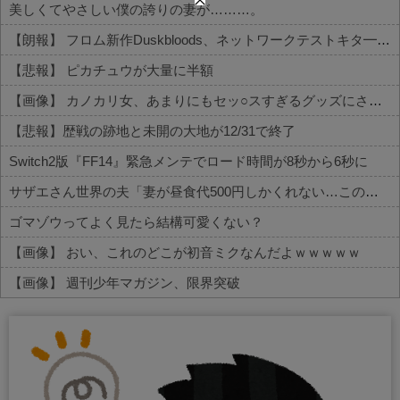
美しくてやさしい僕の誇りの妻が………。
【朗報】 フロム新作Duskbloods、ネットワークテストキタ━━━━(゜∀゜)━━━━!!
【悲報】 ピカチュウが大量に半額
【画像】 カノカリ女、あまりにもセッ○スすぎるグッズにされてしまう
【悲報】歴戦の跡地と未開の大地が12/31で終了
Switch2版『FF14』緊急メンテでロード時間が8秒から6秒に
サザエさん世界の夫「妻が昼食代500円しかくれない…この弁当屋、500円で売っている！その上店員さんも美人だ！毎日行こう！」
ゴマゾウってよく見たら結構可愛くない？
【画像】 おい、これのどこが初音ミクなんだよｗｗｗｗｗ
【画像】 週刊少年マガジン、限界突破
Powered by livedoor 相互RSS