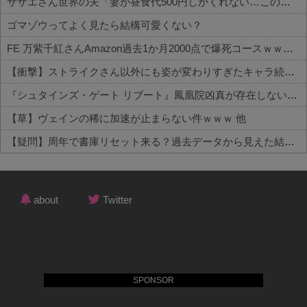
サザエさん世界の夫「妻が昼食代500円しかくれない…この弁当屋、500円で売っている！その上店員さんも美人だ！毎日行こう！」
ゴマゾウってよく見たら結構可愛くない？
FE 万紫千紅さんAmazon過去1か月2000点で爆死コースｗｗｗ 他
【衝撃】ストライクさん以外にも姿が変わりすぎたキャラ続出！？ 他
『シュタインズ・ゲート リブート』鳳凰院凶真が存在しないγ（ガンマ）世界線が追加される 他
【草】ヴェインの稀に加速が止まらない件ｗｗｗ 他
【疑問】周年で書庫リセット来る？過去データから見えた結論 他
Powered by livedoor 相互RSS
about
Twitter
SPONSOR