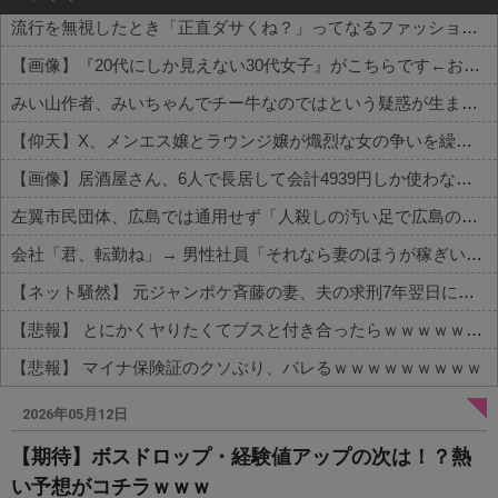
流行を無視したとき「正直ダサくね？」ってなるファッション上げてけ
【画像】『20代にしか見えない30代女子』がこちらです←お前らから見てどう？？？？？？？
みい山作者、みいちゃんでチー牛なのではという疑惑が生まれるｗｗｗｗｗｗｗ
【仰天】X、メンエス嬢とラウンジ嬢が熾烈な女の争いを繰り広げ対戦型になってしまうw w w w w w w w
【画像】居酒屋さん、6人で長居して会計4939円しか使わない客にお気持ち表明してしまう←コレどっちが悪いんや？？？？？？
左翼市民団体、広島では通用せず「人殺しの汚い足で広島の土を踏むな！」→広島県民「お前らの方が汚いんじゃ！」「ワシらが広島県民じゃ」
会社「君、転勤ね」→ 男性社員「それなら妻のほうが稼ぎいいんで辞めます」⇒ 結果・・・
【ネット騒然】 元ジャンポケ斉藤の妻、夫の求刑7年翌日にインスタ更新！その内容がガチでヤバすぎる…
【悲報】 とにかくヤりたくてブスと付き合ったらｗｗｗｗｗｗｗｗｗｗｗｗｗｗｗ
【悲報】 マイナ保険証のクソぶり、バレるｗｗｗｗｗｗｗｗｗ
Powered by livedoor 相互RSS
2026年05月12日
【期待】ボスドロップ・経験値アップの次は！？熱
い予想がコチラｗｗｗ