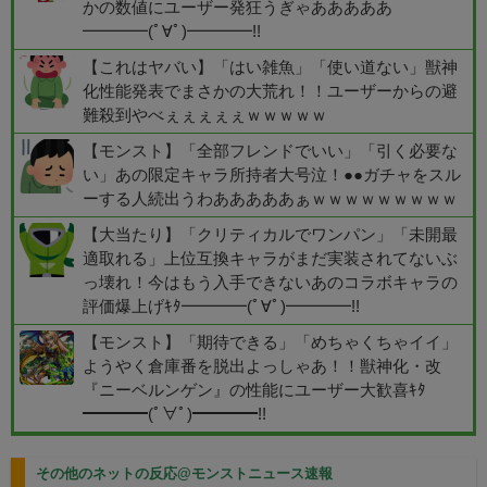
かの数値にユーザー発狂うぎゃあああああ
━━━━(ﾟ∀ﾟ)━━━━!!
【これはヤバい】「はい雑魚」「使い道ない」獣神
化性能発表でまさかの大荒れ！！ユーザーからの避
難殺到やべぇぇぇぇぇｗｗｗｗｗ
【モンスト】「全部フレンドでいい」「引く必要な
い」あの限定キャラ所持者大号泣！●●ガチャをスル
ーする人続出うわあああああぁｗｗｗｗｗｗｗｗｗ
【大当たり】「クリティカルでワンパン」「未開最
適取れる」上位互換キャラがまだ実装されてないぶ
っ壊れ！今はもう入手できないあのコラボキャラの
評価爆上げｷﾀ━━━━(ﾟ∀ﾟ)━━━━!!
【モンスト】「期待できる」「めちゃくちゃイイ」
ようやく倉庫番を脱出よっしゃあ！！獣神化・改
『ニーベルンゲン』の性能にユーザー大歓喜ｷﾀ
━━━━(ﾟ∀ﾟ)━━━━!!
その他のネットの反応@モンストニュース速報