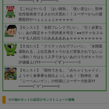
━━━━(ﾟ∀ﾟ)━━━━!!
【これはヤバい】「はい雑魚」「使い道ない」獣神
化性能発表でまさかの大荒れ！！ユーザーからの避
難殺到やべぇぇぇぇぇｗｗｗｗｗ
【モンスト】「全部フレンドでいい」「引く必要な
い」あの限定キャラ所持者大号泣！●●ガチャをスル
ーする人続出うわあああああぁｗｗｗｗｗｗｗｗｗ
【大当たり】「クリティカルでワンパン」「未開最
適取れる」上位互換キャラがまだ実装されてないぶ
っ壊れ！今はもう入手できないあのコラボキャラの
評価爆上げｷﾀ━━━━(ﾟ∀ﾟ)━━━━!!
【モンスト】「期待できる」「めちゃくちゃイイ」
ようやく倉庫番を脱出よっしゃあ！！獣神化・改
『ニーベルンゲン』の性能にユーザー大歓喜ｷﾀ
━━━━(ﾟ∀ﾟ)━━━━!!
その他のネットの反応@モンストニュース速報