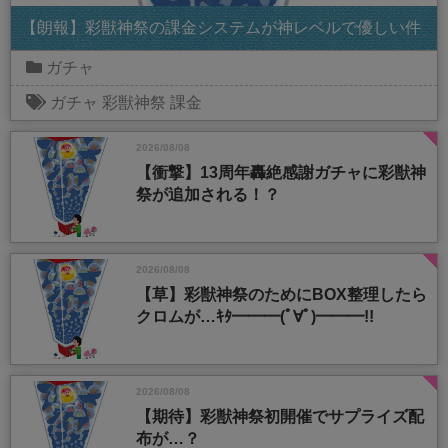
【朗報】彩獣神祭の課金システムが神レベルで優しい件
ガチャ
ガチャ
彩獣神祭
課金
2026/08/08
【衝撃】13周年轟絶感謝ガチャに彩獣神
祭が追加される！？
2026/08/08
【草】彩獣神祭のためにBOX整理したら
クロムが…ｷﾀ━━━(ﾟ∀ﾟ)━━━!!
2026/08/08
【期待】彩獣神祭初開催でサプライズ配
布が…？