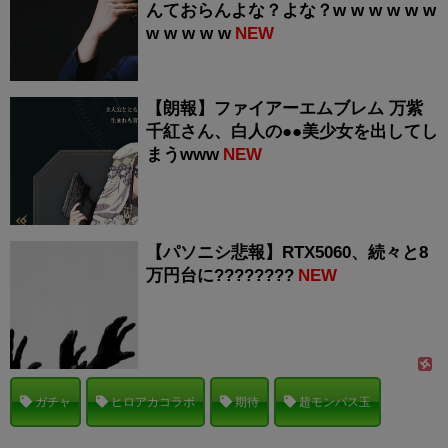
んておらんよな？よな？w w w w w w
w w w w w
NEW
【朗報】ファイアーエムブレム 万紫
千紅さん、白人の●●美少女を出してし
まうwww
NEW
【パソニシ悲報】RTX5060、続々と8
万円台に????????
NEW
ガチャ
ヒロアカコラボ
期待
超モンパス玉