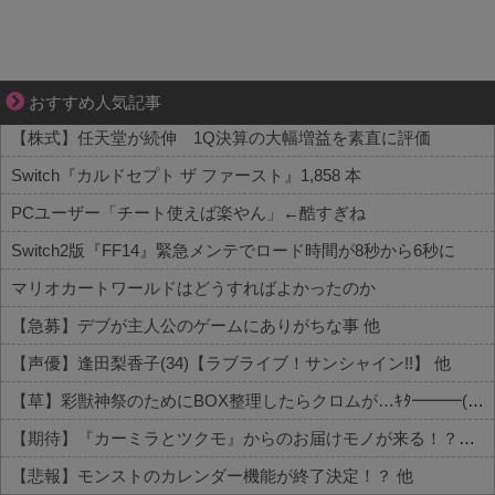
不器用な二人が辿り着いた、切なく温かい恋物語
おすすめ人気記事
【株式】任天堂が続伸 1Q決算の大幅増益を素直に評価
Switch『カルドセプト ザ ファースト』1,858 本
PCユーザー「チート使えば楽やん」←酷すぎね
Switch2版『FF14』緊急メンテでロード時間が8秒から6秒に
マリオカートワールドはどうすればよかったのか
【急募】デブが主人公のゲームにありがちな事 他
【声優】逢田梨香子(34)【ラブライブ！サンシャイン!!】 他
【草】彩獣神祭のためにBOX整理したらクロムが…ｷﾀ━━━(ﾟ∀ﾟ)━━━!! 他
【期待】『カーミラとツクモ』からのお届けモノが来る！？内容はこちら 他
【悲報】モンストのカレンダー機能が終了決定！？ 他