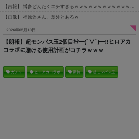
【吉報】 博多どんたくエチすぎるｗｗｗｗｗｗｗｗｗｗｗｗｗｗｗ
【画像】 福原遥さん、意外とあるｗ
Powered by livedoor 相互RSS
2026年05月13日
【朗報】超モンパス玉2個目ｷﾀ━(ﾟ∀ﾟ)━!!ヒロアカ
コラボに賭ける使用計画がコチラｗｗｗ
ガチャ
ヒロアカコラボ
期待
超モンパス玉