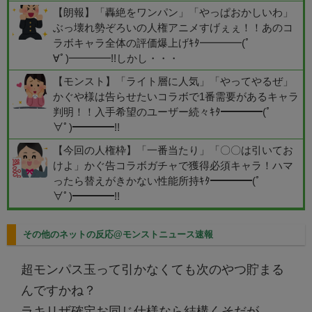
【朗報】「轟絶をワンパン」「やっぱおかしいわ」
ぶっ壊れ勢ぞろいの人権アニメすげぇぇ！！あのコ
ラボキャラ全体の評価爆上げｷﾀ━━━━(ﾟ
∀ﾟ)━━━━!!しかし・・・
【モンスト】「ライト層に人気」「やってやるぜ」
かぐや様は告らせたいコラボで1番需要があるキャラ
判明！！入手希望のユーザー続々ｷﾀ━━━━(ﾟ
∀ﾟ)━━━━!!
【今回の人権枠】「一番当たり」「〇〇は引いてお
けよ」かぐ告コラボガチャで獲得必須キャラ！ハマ
ったら替えがきかない性能所持ｷﾀ━━━━(ﾟ
∀ﾟ)━━━━!!
その他のネットの反応@モンストニュース速報
超モンパス玉って引かなくても次のやつ貯まる
んですかね？
ラキリザ確定お同じ仕様なら結構くそだが