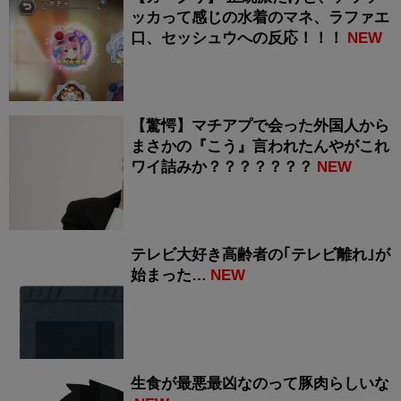
ッカって感じの水着のマネ、ラファエ
口、セッシュウへの反応！！！
NEW
【驚愕】マチアプで会った外国人から
まさかの『こう』言われたんやがこれ
ワイ詰みか？？？？？？？
NEW
テレビ大好き高齢者の｢テレビ離れ｣が
始まった…
NEW
生食が最悪最凶なのって豚肉らしいな