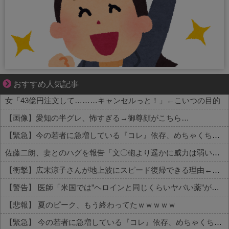
ずっと好き。俺はストーカーなんかじゃない。
おすすめ人気記事
女「43億円注文して………キャンセルっと！」←こいつの目的
【画像】愛知の半グレ、怖すぎる→御尊顔がこちら…
【緊急】今の若者に急増している『コレ』依存、めちゃくちゃ深刻な模様w w w w w w w w w w
佐藤二朗、妻とのハグを報告「文〇砲より遥かに威力は弱いが、僕のノロケ砲をお見舞いする」
【衝撃】広末涼子さんが地上波にスピード復帰できる理由←コレ、誰にも分からない模様w w w w w w w w
【警告】 医師「米国では”ヘロインと同じくらいヤバい薬”が日本では平気で処方されてる」
【悲報】 夏のピーク、もう終わってたｗｗｗｗｗ
【緊急】 今の若者に急増している『コレ』依存、めちゃくちゃ深刻な模様w w w w w w w w w w