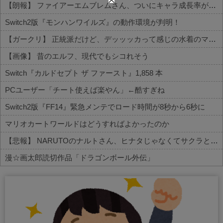
【朗報】 ファイアーエムブレムさん、ついにキャラ成長率がゲーム内で見れるようになる
Switch2版『モンハンワイルズ』の動作環境が判明！
【ガークリ】 正統派だけど、デッッッカって感じの水着のマネ、ラファエ口、セッシュウへの反応！！！
【画像】 昔のエルフ、現代でもシコれそう
Switch『カルドセプト ザ ファースト』1,858 本
PCユーザー「チート使えば楽やん」←酷すぎね
Switch2版『FF14』緊急メンテでロード時間が8秒から6秒に
マリオカートワールドはどうすればよかったのか
【悲報】 NARUTOのナルトさん、ヒナタじゃなくてサクラと絶対に結婚するべきだったｗｗｗｗ
漫☆画太郎読切作品「ドラゴンボール外伝」
Powered by livedoor 相互RSS