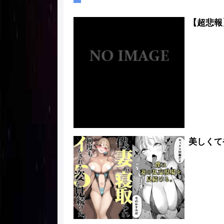
【超悲報
美しくて