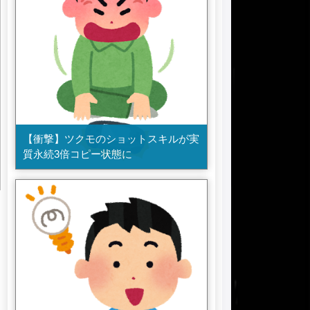
【衝撃】ツクモのショットスキルが実
質永続3倍コピー状態に