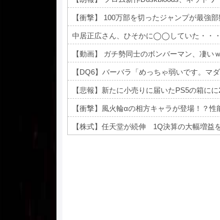
【衝撃】 100万部を切ったジャンプが最強
中居正広さん、ひそかに◯◯していた・・
【動画】 ガチ勢同士のボンバーマン、凄い
【悲報】新たに小売りに届いたPS5の箱にに
【衝撃】風火輪αの相方キャラが登場！？性
【株式】任天堂が続伸 1Q決算の大幅増益
Powered by livedoor 相互RSS