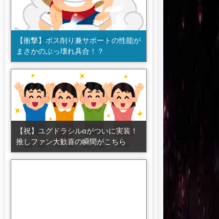
【衝撃】ボス削り兼サポートの性能が
まさかのぶっ壊れ具合！？
【祝】ユグドラシルαがついに実装！
推しファン大歓喜の瞬間がこちら