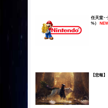
任天堂‥売上
%）
NE
【悲報】「B