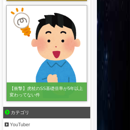
【衝撃】虎杖のSS基礎倍率が5年以上
変わってない件
カテゴリ
YouTuber