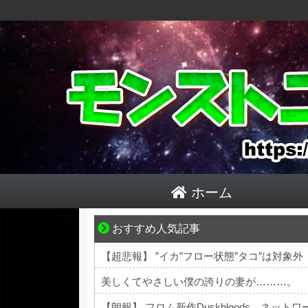
ホーム
おすすめ人気記事
結婚生活の「当たり前」が壊れる瞬間
【超悲報】 ”イカ”フロー状態”タコ”は対象外
美しくてやさしい僕の誇りの妻が………。
【朗報】 フロム新作Duskbloods、ネット