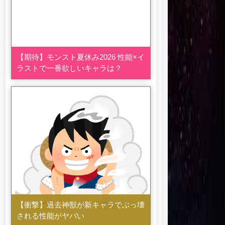
【期待】モンスト夏休み2026 性能×イ
ラストで一番欲しいキャラは？
【衝撃】過去神獣が新キャラでぶっ壊
される性能がヤバい