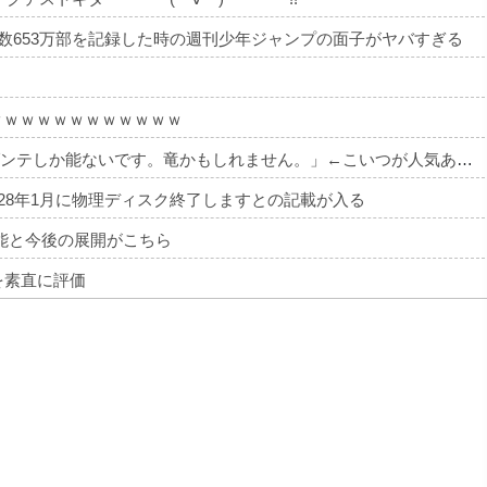
部数653万部を記録した時の週刊少年ジャンプの面子がヤバすぎる
・
ｗｗｗｗｗｗｗｗｗｗｗｗ
【DQ6】バーバラ「めっちゃ弱いです。マダンテしか能ないです。竜かもしれません。」←こいつが人気ある理由
28年1月に物理ディスク終了しますとの記載が入る
能と今後の展開がこちら
を素直に評価