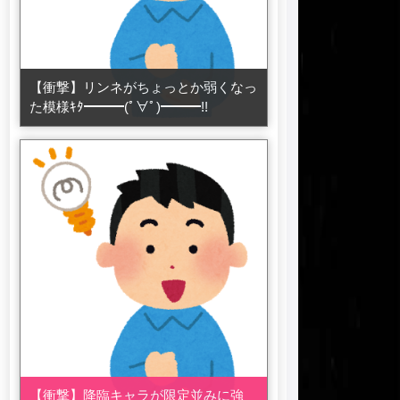
【衝撃】リンネがちょっとか弱くなっ
た模様ｷﾀ━━━(ﾟ∀ﾟ)━━━!!
【衝撃】降臨キャラが限定並みに強