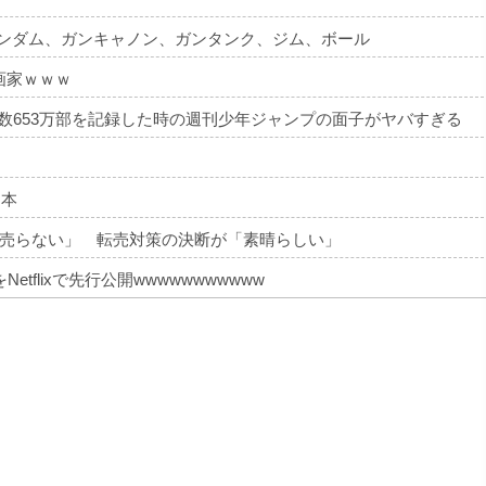
ガンダム、ガンキャノン、ガンタンク、ジム、ボール
画家ｗｗｗ
部数653万部を記録した時の週刊少年ジャンプの面子がヤバすぎる
 本
売らない」 転売対策の決断が「素晴らしい」
tflixで先行公開wwwwwwwwwww