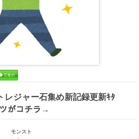
石集め
トレジャー石集め新記録更新ｷﾀ
 コツがコチラ→
モンスト