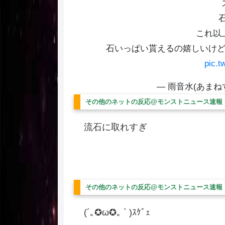
これ以
石いっぱい貰えるの嬉しいけ
pic.
— 雨音水(あまねすい
その他のネットの反応@モンストニュース速報
流石に取れすぎ
その他のネットの反応@モンストニュース速報
(´｡✪ω✪｡ ` )ｽｹﾞｪ