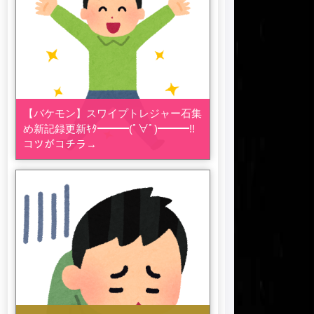
【バケモン】スワイプトレジャー石集
め新記録更新ｷﾀ━━━(ﾟ∀ﾟ)━━━!!
コツがコチラ→