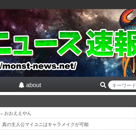
about
←おおええやん
紅』真の主人公マイユニはキャラメイクが可能