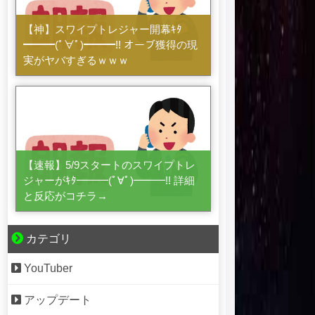
【神】スワイプトレジャー開幕ｷﾀ
━━━(ﾟ∀ﾟ)━━━!! オーブ獲得の現
実がヤバすぎるｗｗｗ
【速報】5/9スタートのスワイプトレ
ジャーがｷﾀ━━━(ﾟ∀ﾟ)━━━!! 詳細
と反応がコチラ→
カテゴリ
YouTuber
アップデート