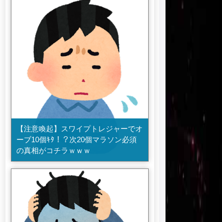
【注意喚起】スワイプトレジャーでオ
ーブ10個ｷﾀ！？次20個マラソン必須
の真相がコチラｗｗｗ