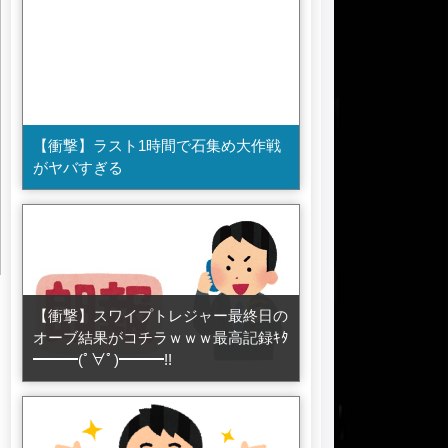
【衝撃】ラスト1時間で石集め大作戦
がヤバすぎる
【衝撃】スワイプトレジャー最終日の
オーブ結果がコチラｗｗｗ最高記録ｷﾀ
━━━(ﾟ∀ﾟ)━━━!!