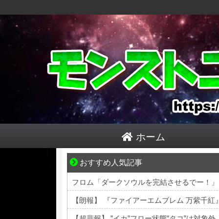
ホーム
おすすめ人気記事
身近すぎる“厄介な人たち”が大集合！
フロム「ダークソウルを完結させるでー！」
【朗報】 『ファイアーエムブレム 万紫千
【超悲報】 ”イカ”フロー状態”タコ”は対象外