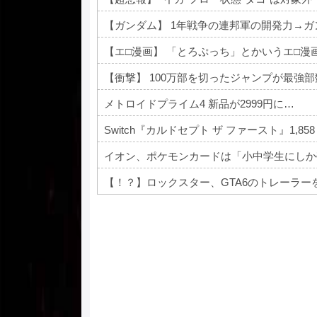
【ガンダム】 1年戦争の連邦軍の開発力→
【エ□漫画】 「とろぷっち」とかいうエ□漫
【衝撃】 100万部を切ったジャンプが最強
メトロイドプライム4 新品が2999円に…
Switch『カルドセプト ザ ファースト』1,858
イオン、ポケモンカードは「小中学生にしか
【！？】ロックスター、GTA6のトレーラーをNe
Powered by livedoor 相互RSS