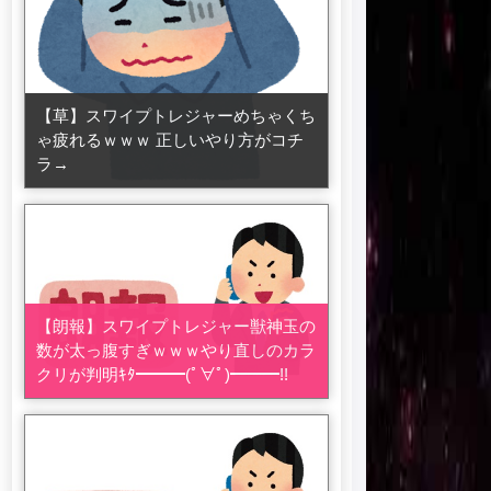
【草】スワイプトレジャーめちゃくち
ゃ疲れるｗｗｗ 正しいやり方がコチ
ラ→
【朗報】スワイプトレジャー獣神玉の
数が太っ腹すぎｗｗｗやり直しのカラ
クリが判明ｷﾀ━━━(ﾟ∀ﾟ)━━━!!