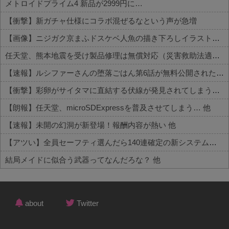
メトロイドプライム4 新品が2999円に…
【衝撃】新ガチャ仕様にコラボ混ぜるなという声が急増
【画像】ニジガク京まふドスケベ人魚の描き下ろしイラスト【ラブライブ！虹ヶ咲】
任天堂、熊本地震を受け製品修理は無償対応（災害救助法適用地域）
【速報】ルシファーさんの堕落ごはん第6話が無料公開された件
【衝撃】彩卵がサイタマに直結する伏線が発見されてしまうｗｗｗ 他
【朗報】任天堂、microSDExpressを普及させてしまう… 他
【速報】未開の幻洞が新登場！報酬内容が熱い 他
【アツい】全員セーフティ選んだら140連確定の新システムが話題 他
結局メイドに似合う武器ってなんだろな？ 他
Powered by livedoor 相互RSS
about
Twitter