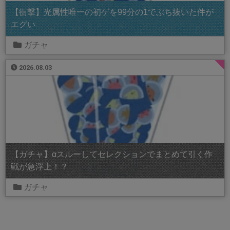
【衝撃】光属性唯一の初ゲを99分の1でぶち抜いた件が
エグい
ガチャ
2026.08.03
【ガチャ】αスルーしてセレクションでまとめて引く作
戦が急浮上！？
ガチャ