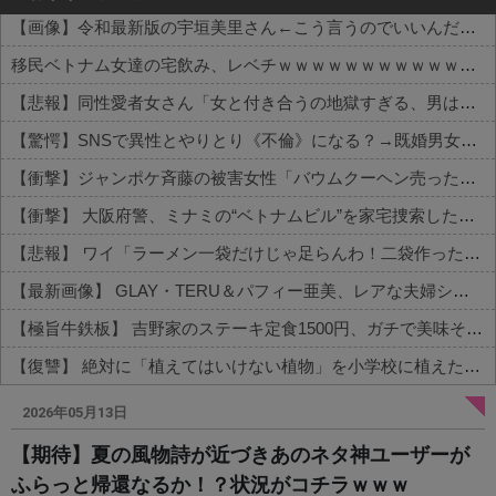
【画像】令和最新版の宇垣美里さん←こう言うのでいいんだよが目一杯詰まってると話題にw w w w w w w w w
移民ベトナム女達の宅飲み、レベチｗｗｗｗｗｗｗｗｗｗｗｗｗｗｗｗｗｗｗｗｗｗｗｗ
【悲報】同性愛者女さん「女と付き合うの地獄すぎる、男はどうやって耐えてんの？」←コレは同意せざるおえないと話題に
【驚愕】SNSで異性とやりとり《不倫》になる？→既婚男女の約7割がまさかの『こう』回答してしまうw w w w w w w w
【衝撃】ジャンポケ斉藤の被害女性「バウムクーヘン売ったりTikTokライブしててムカついたから示談しなかった」←コレってさ…
【衝撃】 大阪府警、ミナミの“ベトナムビル”を家宅捜索した結果・・・・・・
【悲報】 ワイ「ラーメン一袋だけじゃ足らんわ！二袋作ったろ！」→結果ｗｗｗ
【最新画像】 GLAY・TERU＆パフィー亜美、レアな夫婦ショットを公開してしまう！
【極旨牛鉄板】 吉野家のステーキ定食1500円、ガチで美味そうｗｗｗ
【復讐】 絶対に「植えてはいけない植物」を小学校に植えた→20年経って見に行くと…「！？」衝撃の光景が・・・
Powered by livedoor 相互RSS
2026年05月13日
【期待】夏の風物詩が近づきあのネタ神ユーザーが
ふらっと帰還なるか！？状況がコチラｗｗｗ