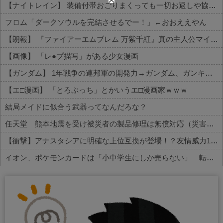
【ナイトレイン】 装備付帯おごりまくっても一切お返しや協力する気がないプレイヤーいるけど…
フロム「ダークソウルを完結させるでー！」←おおええやん
【朗報】 『ファイアーエムブレム 万紫千紅』真の主人公マイユニはキャラメイクが可能
【画像】 「レ●プ描写」がある少女漫画
【ガンダム】 1年戦争の連邦軍の開発力→ガンダム、ガンキャノン、ガンタンク、ジム、ボール
【エ□漫画】 「とろぷっち」とかいうエ□漫画家ｗｗｗ
結局メイドに似合う武器ってなんだろな？
任天堂 熊本地震を受け被災者の製品修理は無償対応（災害救助法適用地域） 義援金5000万円寄付
【衝撃】アナスタシアに明確な上位互換が登場！？友情威力10倍級のバケモン性能
イオン、ポケモンカードは「小中学生にしか売らない」 転売対策の決断が「素晴らしい」
Powered by livedoor 相互RSS