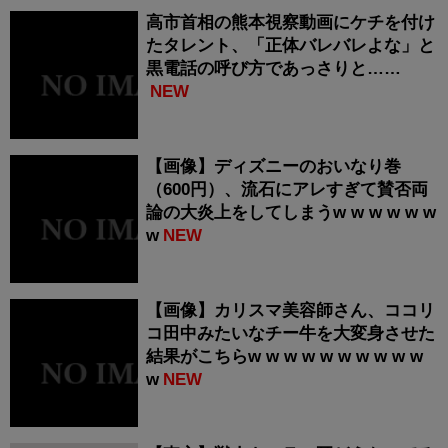
高市首相の熊本視察動画にケチを付け
たタレント、「正体バレバレよな」と
黒電話の呼び方であっさりと……
NEW
【画像】ディズニーのおいなり巻
（600円）、流石にアレすぎて賛否両
論の大炎上をしてしまうw w w w w w
w
NEW
【画像】カリスマ美容師さん、ココリ
コ田中みたいなチー牛を大変身させた
結果がこちらw w w w w w w w w w
w
NEW