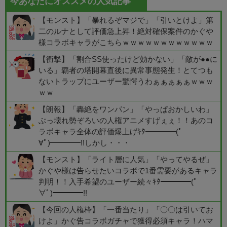
今あなたにオススメの人気記事
【モンスト】「暴れるぞマジで」「引いとけよ」第
二のルナとして評価急上昇！絶対確保案件のかぐや
様コラボキャラがこちらｗｗｗｗｗｗｗｗｗｗｗｗ
【衝撃】「割合SS使ったけど効かない」「敵が●●に
いる」覇者の塔開幕直後に異常事態発生！とてつも
ないトラップにユーザー驚愕うわぁぁぁぁぁｗｗｗ
ｗｗ
【朗報】「轟絶をワンパン」「やっぱおかしいわ」
ぶっ壊れ勢ぞろいの人権アニメすげぇぇ！！あのコ
ラボキャラ全体の評価爆上げｷﾀ━━━━(ﾟ
∀ﾟ)━━━━!!しかし・・・
【モンスト】「ライト層に人気」「やってやるぜ」
かぐや様は告らせたいコラボで1番需要があるキャラ
判明！！入手希望のユーザー続々ｷﾀ━━━━(ﾟ
∀ﾟ)━━━━!!
【今回の人権枠】「一番当たり」「〇〇は引いてお
けよ」かぐ告コラボガチャで獲得必須キャラ！ハマ