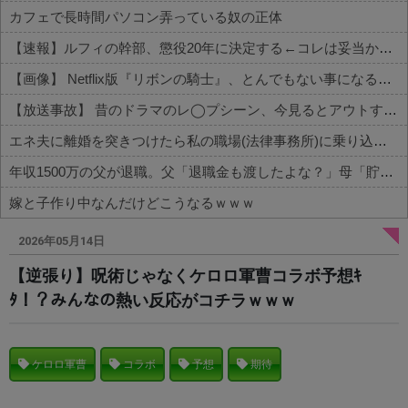
カフェで長時間パソコン弄っている奴の正体
【速報】ルフィの幹部、懲役20年に決定する←コレは妥当か？？？？？？？
【画像】 Netflix版『リボンの騎士』、とんでもない事になるｗｗｗｗｗ
【放送事故】 昔のドラマのレ◯プシーン、今見るとアウトすぎる・・・
エネ夫に離婚を突きつけたら私の職場(法律事務所)に乗り込んできた 堂々と「離婚の法律相談です。母の薦めでこちらに参りました」と言っているが、...
年収1500万の父が退職。父「退職金も渡したよな？」母「貯金なんてないよー」父「全部なくなったの！？」→予想外の返事に家族騒然となり…
嫁と子作り中なんだけどこうなるｗｗｗ
Powered by livedoor 相互RSS
2026年05月14日
【逆張り】呪術じゃなくケロロ軍曹コラボ予想ｷ
ﾀ！？みんなの熱い反応がコチラｗｗｗ
ケロロ軍曹
コラボ
予想
期待