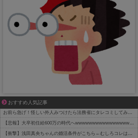
【マンガ】ぜんぶ私が中心
おすすめ人気記事
お前ら急げ！怪しい外人みつけたら法務省にタレコミしてみろ！意外と仕事するぞ？
【悲報】大卒初任給600万の時代へwwwwwwwwwwwwwwwwwww
【衝撃】浅田真央ちゃんの婚活条件がこちら←むしろコレは普通じゃね？w w w w w w w w