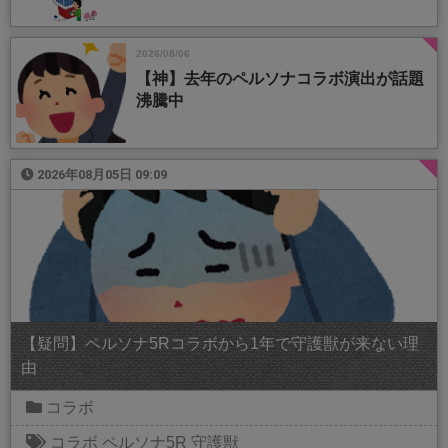
2026/08/06
【神】去年のペルソナコラボ演出が話題
沸騰中
2026年08月05日 09:09
【疑問】ペルソナ5Rコラボから1年で守護獣が来ない理
由
コラボ
コラボ
ペルソナ5R
守護獣