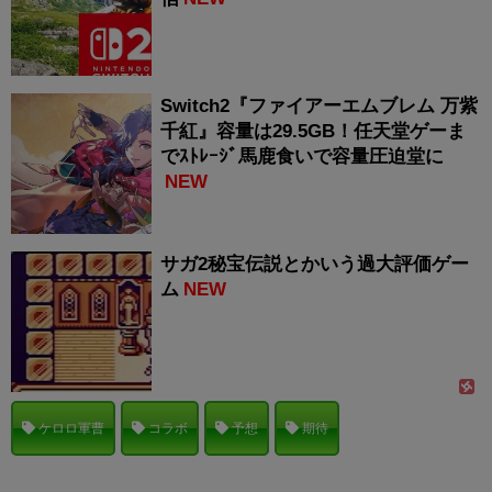
Switch2『ファイアーエムブレム 万紫
千紅』容量は29.5GB！任天堂ゲーま
でｽﾄﾚｰｼﾞ馬鹿食いで容量圧迫堂に
NEW
サガ2秘宝伝説とかいう過大評価ゲー
ム
NEW
ケロロ軍曹
コラボ
予想
期待