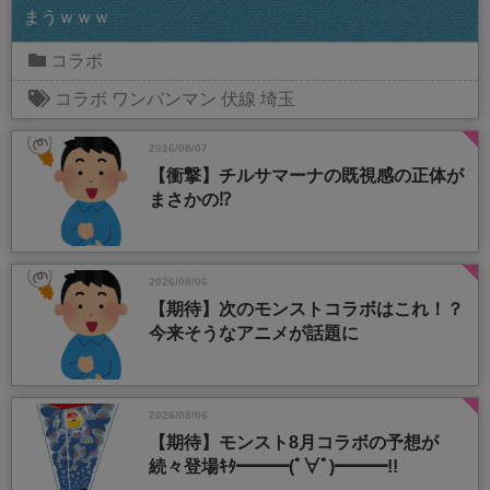
まうｗｗｗ
コラボ
コラボ
ワンパンマン
伏線
埼玉
2026/08/07
【衝撃】チルサマーナの既視感の正体が
まさかの⁉️
2026/08/06
【期待】次のモンストコラボはこれ！？
今来そうなアニメが話題に
2026/08/06
【期待】モンスト8月コラボの予想が
続々登場ｷﾀ━━━(ﾟ∀ﾟ)━━━!!