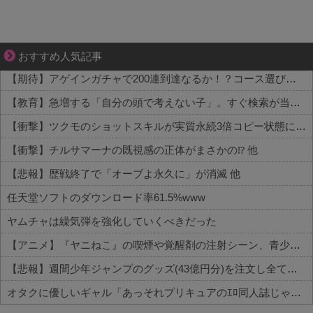
ゾッとして、ほろりとする奇妙な物語。
おすすめ人気記事
【期待】アゲインガチャで200連到達なるか！？コース選びの行方 他
【教育】急増する「自分の頭で考えない子」。すぐ検索が当たり前に…スマホ時代の“親切すぎる教育”が奪った力 他
【衝撃】ツクモのショットスキルが実質永続3倍コピー状態に 他
【衝撃】チルサマーナの既視感の正体がまさかの⁉️ 他
【悲報】歴戦終了で「オーブよ永久に」が消滅 他
任天堂ソフトのダウンロード率61.5%www
ヤムチャは繰気弾を強化していくべきだった
【アニメ】『ヤニねこ』の喫煙や覚醒剤の注射シーン、青少年への影響をめぐってBPOで問題視「社会的な問題になっている時に紛らわしいことをするな」
【悲報】週間少年ジャンプのグッズ(43億円分)を注文し全てキャンセルした女逮捕ｗｗｗｗｗｗｗｗ
オタクに優しいギャル「あっそれプリキュアのｴﾛ同人誌じゃんww♡」