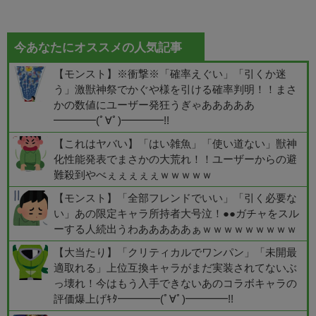
今あなたにオススメの人気記事
【モンスト】※衝撃※「確率えぐい」「引くか迷
う」激獣神祭でかぐや様を引ける確率判明！！まさ
かの数値にユーザー発狂うぎゃあああああ
━━━━(ﾟ∀ﾟ)━━━━!!
【これはヤバい】「はい雑魚」「使い道ない」獣神
化性能発表でまさかの大荒れ！！ユーザーからの避
難殺到やべぇぇぇぇぇｗｗｗｗｗ
【モンスト】「全部フレンドでいい」「引く必要な
い」あの限定キャラ所持者大号泣！●●ガチャをスル
ーする人続出うわあああああぁｗｗｗｗｗｗｗｗｗ
【大当たり】「クリティカルでワンパン」「未開最
適取れる」上位互換キャラがまだ実装されてないぶ
っ壊れ！今はもう入手できないあのコラボキャラの
評価爆上げｷﾀ━━━━(ﾟ∀ﾟ)━━━━!!