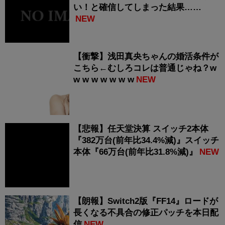
い！と確信してしまった結果……
NEW
【衝撃】浅田真央ちゃんの婚活条件が
こちら←むしろコレは普通じゃね？w
w w w w w w w
NEW
【悲報】任天堂決算 スイッチ2本体
『382万台(前年比34.4%減)』スイッチ
本体『66万台(前年比31.8%減)』
NEW
【朗報】Switch2版『FF14』ロードが
長くなる不具合の修正パッチを本日配
信
NEW