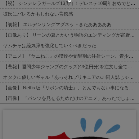
【祝】 シンデレラガールズ13周年！デレステ10周年おめでとう！ガチャ更新SSR八神マキノ・イベントSRイヴ、SR望月聖！
彼氏にバレるかもしれない背徳感
【朗報】 エルデンリングマグネットきたあああああ
【画像あり】 リーンの翼とかいう物語のエンディングが富野作品の中でも屈指の美しさを誇る作品
ヤムチャは繰気弾を強化していくべきだった
【アニメ】『ヤニねこ』の喫煙や覚醒剤の注射シーン、青少年への影響をめぐってBPOで問題視「社会的な問題になっている時に紛らわしいことをするな」
【悲報】週間少年ジャンプのグッズ(43億円分)を注文し全てキャンセルした女逮捕ｗｗｗｗｗｗｗｗ
オタクに優しいギャル「あっそれプリキュアのｴﾛ同人誌じゃんww♡」
【画像】 Netflix版『リボンの騎士』、とんでもない事になるｗｗｗｗｗ
【画像】 「パンツを見せるためだけのアニメ」あったでしょｗｗｗｗｗ
Powered by livedoor 相互RSS