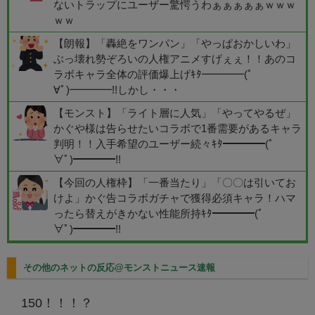
ないトラップにユーザー驚愕うわぁぁぁぁぁｗｗｗ
ｗｗ
【朗報】「轟絶をワンパン」「やっぱおかしいわ」
ぶっ壊れ勢ぞろいの人権アニメすげぇぇ！！あのコ
ラボキャラ全体の評価爆上げｷﾀ━━━━(ﾟ
∀ﾟ)━━━━!!しかし・・・
【モンスト】「ライト層に人気」「やってやるぜ」
かぐや様は告らせたいコラボで1番需要があるキャラ
判明！！入手希望のユーザー続々ｷﾀ━━━━(ﾟ
∀ﾟ)━━━━!!
【今回の人権枠】「一番当たり」「〇〇は引いてお
けよ」かぐ告コラボガチャで獲得必須キャラ！ハマ
ったら替えがきかない性能所持ｷﾀ━━━━(ﾟ
∀ﾟ)━━━━!!
その他のネットの反応@モンストニュース速報
150！！！？