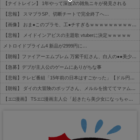
【ナイトレイン】 1年やって深度2の雑魚ニキが発見される
【悲報】 スマブラSP、切断チートで完全終了へ…
【画像】 おま●このプラモ、工●チすぎるｗｗｗｗｗｗｗｗｗｗ
【悲報】 メイドインアビスの主題歌 vtuberに決定ｗｗｗｗｗ
メトロイドプライム4 新品が2999円に…
【朗報】ファイアーエムブレム 万紫千紅さん、白人の●●美少女を出してしまうwww
【急募】デブが主人公のゲームにありがちな事
【悲報】テレビ番組「15年前の日本はすごかった」【ドル円75円】
【朗報】 ダイの大冒険のポップさん、メルルを捨ててマァムなんかを選んでしまうｗｗｗ
【エ□漫画】 TSエ□漫画主人公「起きたら美少女になっちゃった！？」ワイ「おお」
Powered by livedoor 相互RSS