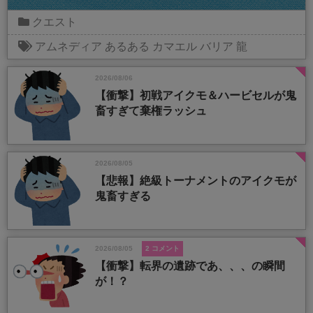
クエスト
アムネディア
あるある
カマエル
バリア
龍
2026/08/06
【衝撃】初戦アイクモ＆ハービセルが鬼
畜すぎて棄権ラッシュ
2026/08/05
【悲報】絶級トーナメントのアイクモが
鬼畜すぎる
2026/08/05
2 コメント
【衝撃】転界の遺跡であ、、、の瞬間
が！？