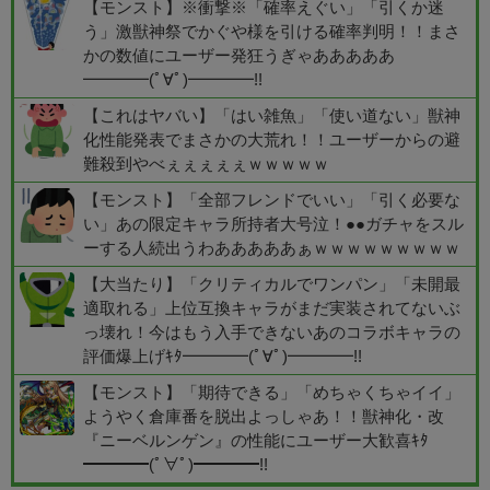
【モンスト】※衝撃※「確率えぐい」「引くか迷
う」激獣神祭でかぐや様を引ける確率判明！！まさ
かの数値にユーザー発狂うぎゃあああああ
━━━━(ﾟ∀ﾟ)━━━━!!
【これはヤバい】「はい雑魚」「使い道ない」獣神
化性能発表でまさかの大荒れ！！ユーザーからの避
難殺到やべぇぇぇぇぇｗｗｗｗｗ
【モンスト】「全部フレンドでいい」「引く必要な
い」あの限定キャラ所持者大号泣！●●ガチャをスル
ーする人続出うわあああああぁｗｗｗｗｗｗｗｗｗ
【大当たり】「クリティカルでワンパン」「未開最
適取れる」上位互換キャラがまだ実装されてないぶ
っ壊れ！今はもう入手できないあのコラボキャラの
評価爆上げｷﾀ━━━━(ﾟ∀ﾟ)━━━━!!
【モンスト】「期待できる」「めちゃくちゃイイ」
ようやく倉庫番を脱出よっしゃあ！！獣神化・改
『ニーベルンゲン』の性能にユーザー大歓喜ｷﾀ
━━━━(ﾟ∀ﾟ)━━━━!!