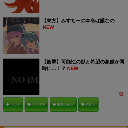
【東方】みすちーの本命は誰なの
NEW
【衝撃】可能性の獣と希望の象徴が同
時に…！？
NEW
リンネ
弱点倍率
未開の砂宮
武則天