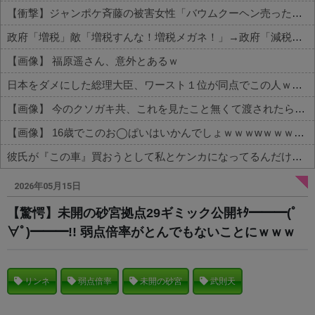
【衝撃】ジャンポケ斉藤の被害女性「バウムクーヘン売ったりTikTokライブしててムカついたから示談しなかった」←コレってさ…
政府「増税」敵「増税すんな！増税メガネ！」→政府「減税」敵「減税すんな！社会保障どうなる！」
【画像】 福原遥さん、意外とあるｗ
日本をダメにした総理大臣、ワースト１位が同点でこの人ｗｗｗｗｗｗ
【画像】 今のクソガキ共、これを見たこと無くて渡されたらパニクるらしいｗｗｗｗｗｗｗｗｗｗｗｗｗ
【画像】 16歳でこのお◯ぱいはいかんでしょｗｗｗwｗｗｗｗｗｗｗｗ❤
彼氏が『この車』買おうとして私とケンカになってるんだけどｗｗｗｗｗｗ
Powered by livedoor 相互RSS
2026年05月15日
【驚愕】未開の砂宮拠点29ギミック公開ｷﾀ━━━(ﾟ
∀ﾟ)━━━!! 弱点倍率がとんでもないことにｗｗｗ
リンネ
弱点倍率
未開の砂宮
武則天