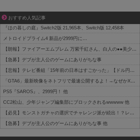
小さなすれ違いが、夫を追い詰めていく
おすすめ人気記事
『ほの暮しの庭』Switch2版 21,965本、Switch版 12,458本
メトロイドプライム4 新品が2999円に…
【朗報】ファイアーエムブレム 万紫千紅さん、白人の●●美少女を出してしまうwww
【急募】デブが主人公のゲームにありがちな事
【悲報】テレビ番組「15年前の日本はすごかった」【ドル円75円】
「GTA6」最新映像をネトフリで最速公開するよ！→なぜかXで大炎上中wwww 他
PS5『SAROS』、2999円！ 他
CC2松山、少年ジャンプ編集部にブロックされるwwwww 他
【必見】モンストガチャの選択でチャレンジ派が続出！？レギュラーとの違いがコチラ 他
【急募】デブが主人公のゲームにありがちな事 他
Powered by livedoor 相互RSS