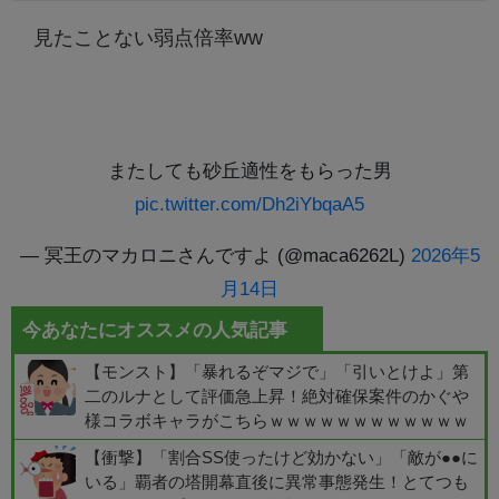
見たことない弱点倍率ww
またしても砂丘適性をもらった男
pic.twitter.com/Dh2iYbqaA5
— 冥王のマカロニさんですよ (@maca6262L)
2026年5
月14日
今あなたにオススメの人気記事
【モンスト】「暴れるぞマジで」「引いとけよ」第
二のルナとして評価急上昇！絶対確保案件のかぐや
様コラボキャラがこちらｗｗｗｗｗｗｗｗｗｗｗｗ
【衝撃】「割合SS使ったけど効かない」「敵が●●に
いる」覇者の塔開幕直後に異常事態発生！とてつも