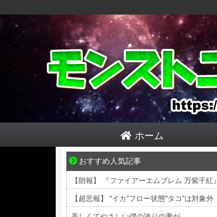
ホーム
おすすめ人気記事
身近すぎる“厄介な人たち”が大集合！
【朗報】 『ファイアーエムブレム 万紫千
【超悲報】 ”イカ”フロー状態”タコ”は対象外
美しくてやさしい僕の誇りの妻が………。