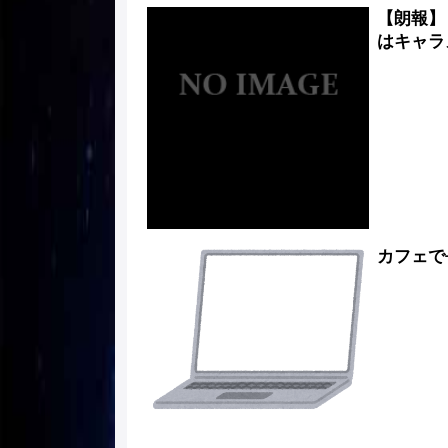
【朗報】
はキャラ
カフェで