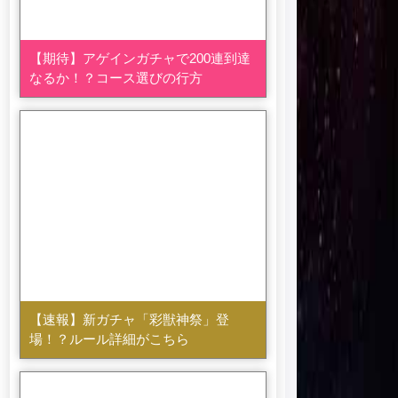
【期待】アゲインガチャで200連到達
なるか！？コース選びの行方
【速報】新ガチャ「彩獣神祭」登
場！？ルール詳細がこちら