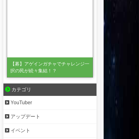
【募】アゲインガチャでチャレンジ一
択の民が続々集結！？
カテゴリ
YouTuber
アップデート
イベント