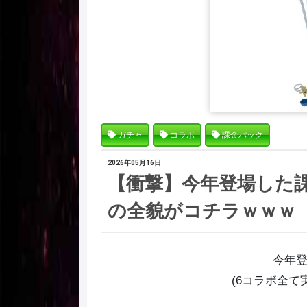
ガチャ
コラボ
課金パック
2026年05月16日
【衝撃】今年登場した課
の全貌がコチラｗｗｗ
今年
(6コラボ全て