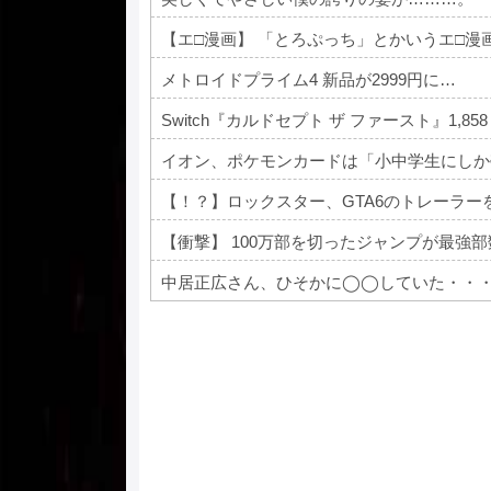
【エ□漫画】 「とろぷっち」とかいうエ□漫
メトロイドプライム4 新品が2999円に…
Switch『カルドセプト ザ ファースト』1,858
イオン、ポケモンカードは「小中学生にしか
【！？】ロックスター、GTA6のトレーラーをNe
【衝撃】 100万部を切ったジャンプが最強
中居正広さん、ひそかに◯◯していた・・
Powered by livedoor 相互RSS