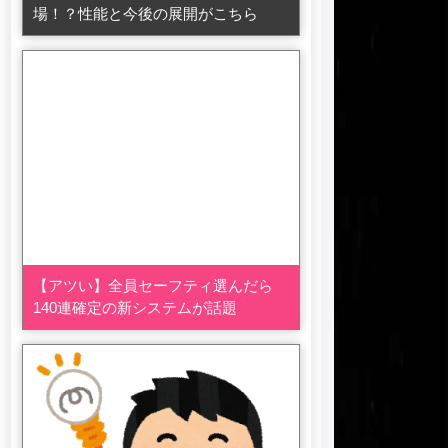
場！？性能と今後の展開がこちら
【アツい】全員セーフティ選んだら
140連確定の新システムが話題