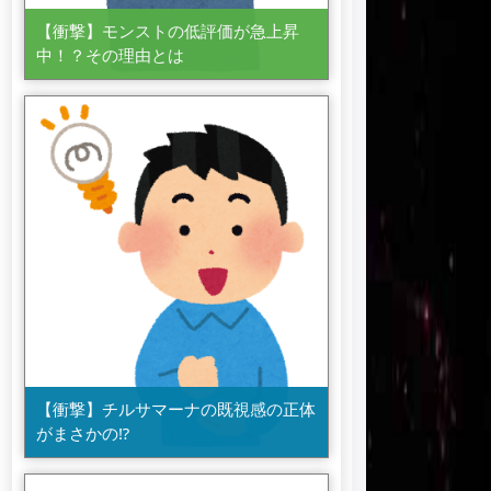
【衝撃】モンストの低評価が急上昇
中！？その理由とは
【衝撃】チルサマーナの既視感の正体
がまさかの⁉️