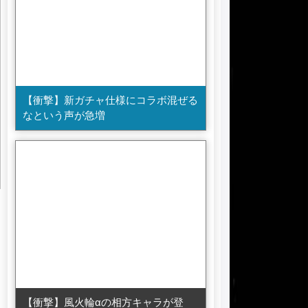
【衝撃】新ガチャ仕様にコラボ混ぜる
なという声が急増
【衝撃】風火輪αの相方キャラが登