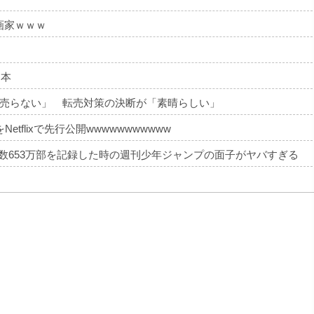
画家ｗｗｗ
 本
売らない」 転売対策の決断が「素晴らしい」
tflixで先行公開wwwwwwwwwww
部数653万部を記録した時の週刊少年ジャンプの面子がヤバすぎる
・