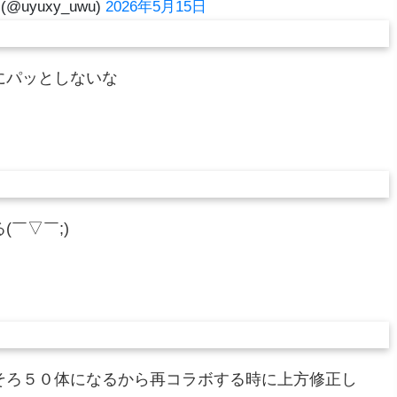
@uyuxy_uwu)
2026年5月15日
にパッとしないな
￣▽￣;)
そろ５０体になるから再コラボする時に上方修正し