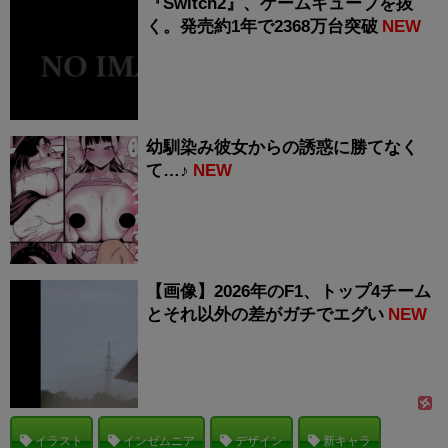
『Switch2』、ゲームキューブを抜
く。発売約1年で2368万台突破
NEW
幼馴染み彼女からの誘惑に勝てなく
て…♪
NEW
【画像】2026年のF1、トップ4チーム
とそれ以外の差がガチでエグい
NEW
イラスト
インゼムニア
デザイン
新キャラ