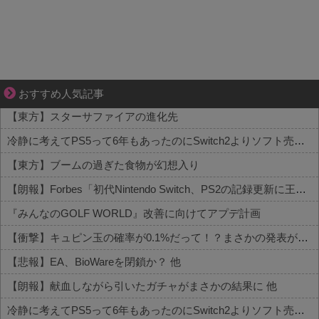
平穏が少しずつ壊れていく家族の物語。
おすすめ人気記事
【東方】スターサファイアの進化先
冷静に考えてPS5って6年もあったのにSwitch2よりソフト売れないのヤバいよな
【東方】ブームの過ぎた食物が幻想入り
【朗報】Forbes「初代Nintendo Switch、PS2の記録更新に王手 世界一まで残り150万台」
『みんなのGOLF WORLD』改善に向けてアプデ計画
【衝撃】キュピン玉の確率が0.1%だって！？まさかの発表がコチラ 他
【悲報】EA、BioWareを閉鎖か？ 他
【朗報】献血しながら引いたガチャがまさかの結果に 他
冷静に考えてPS5って6年もあったのにSwitch2よりソフト売れないのヤバいよな 他