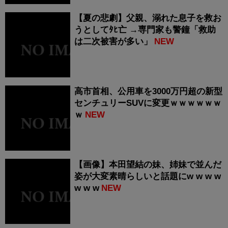
【夏の悲劇】父親、溺れた息子を救お
うとしてﾀﾋ亡 →専門家も警鐘「救助
は二次被害が多い」
NEW
高市首相、公用車を3000万円超の新型
センチュリーSUVに変更ｗｗｗｗｗｗ
ｗ
NEW
【画像】本田望結の妹、姉妹で並んだ
姿が大変素晴らしいと話題にw w w w
w w w
NEW