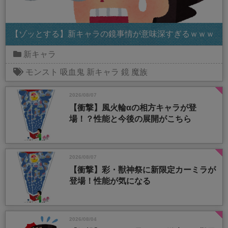
【ゾッとする】新キャラの鏡事情が意味深すぎるｗｗｗ
新キャラ
モンスト
吸血鬼
新キャラ
鏡
魔族
2026/08/07
【衝撃】風火輪αの相方キャラが登
場！？性能と今後の展開がこちら
2026/08/07
【衝撃】彩・獣神祭に新限定カーミラが
登場！性能が気になる
2026/08/04