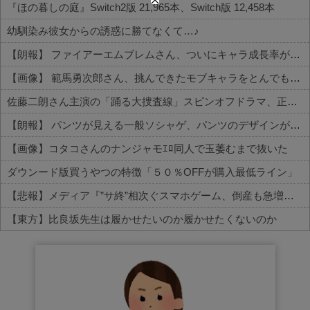
『ほの暮しの庭』Switch2版 21,965本、Switch版 12,458本
幼馴染み彼女からの誘惑に勝てなくて…♪
【朗報】 ファイアーエムブレムさん、ついにキャラ成長率がゲーム内で見れるようになる
【画像】 範馬勇次郎さん、挑んできたモブキャラをとんでもない目に合わせてしまう
佐藤二朗さん主演の「踊る大捜査線」スピンオフドラマ、正式に中止との報道
【朗報】 パンツが見える一般ソシャゲ、パンツのデザインが上方修正される
【画像】コタコさんのナンジャモｴﾛ同人で玉萎むまで抜いた
ダウンード版買うやつの特徴「５０％OFFが購入最低ライン」
【悲報】メディア『”サ終”相次ぐスマホゲーム、倒産も急増。過去最多ペースで推移』
【東方】比良坂先生は履かせたいのか履かせたくないのか
Powered by livedoor 相互RSS