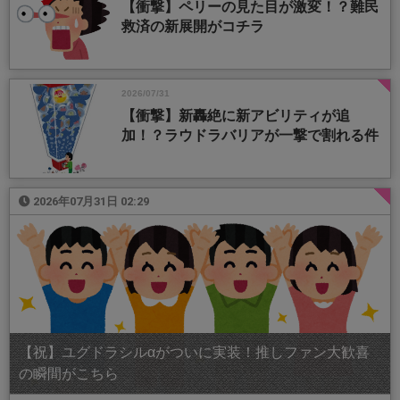
【衝撃】ペリーの見た目が激変！？難民
救済の新展開がコチラ
2026/07/31
【衝撃】新轟絶に新アビリティが追
加！？ラウドラバリアが一撃で割れる件
2026年07月31日 02:29
【祝】ユグドラシルαがついに実装！推しファン大歓喜
の瞬間がこちら