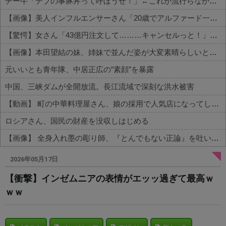
チー牛「デブの事豚丼って呼ぼうぜ！」←これが流行らなかった理由
【画像】美人インフルエンサーさん「20歳でアルファード一括で買えちゃう私って素敵」←これってガチなん？それともネタなん？w w w w w w w w w
【驚愕】女さん「43億円注文して………キャンセルっと！」←こいつの目的って一体なんなの？？？？？？？
【画像】本田望結の妹、姉妹で並んだ姿が大変素晴らしいと話題にw w w w w w w
元いいとも青年隊、中居正広の”素顔”を暴露
中国、三峡ダムが全開放流。長江流域で深刻な洪水被害
【動画】 町の中華料理屋さん、娘の採用で人気店になってしまう
ロシアさん、国民の財産を没収しはじめる
【画像】 全身入れ墨の彫り師、『とんでもない正論』を吐いて30万再生されてしまうｗｗｗｗｗｗｗ
Powered by livedoor 相互RSS
2026年05月17日
【衝撃】インゼムニアの表情がエッッ過ぎて最高ｗ
ｗｗ