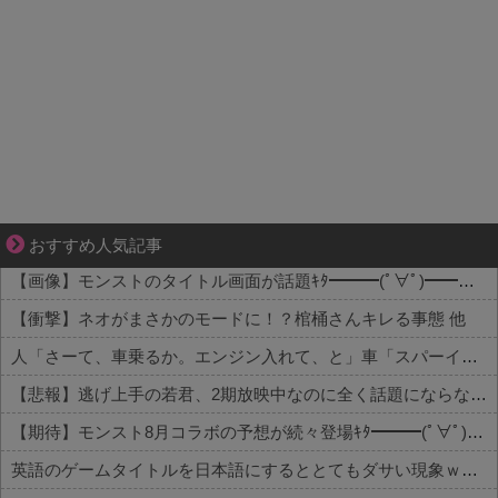
ぜんぶ私が中心、そう思った瞬間から歪み出す
おすすめ人気記事
【画像】モンストのタイトル画面が話題ｷﾀ━━━(ﾟ∀ﾟ)━━━!! 他
【衝撃】ネオがまさかのモードに！？棺桶さんキレる事態 他
人「さーて、車乗るか。エンジン入れて、と」車「スパーイダマーンッ」→炎上 他
【悲報】逃げ上手の若君、2期放映中なのに全く話題にならない 他
【期待】モンスト8月コラボの予想が続々登場ｷﾀ━━━(ﾟ∀ﾟ)━━━!! 他
英語のゲームタイトルを日本語にするととてもダサい現象ｗｗｗｗ