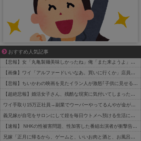
それは純愛か、それともストーカー疑惑か
おすすめ人気記事
【悲報】女「丸亀製麺美味しかったね」俺「また来ようよ」店員「お会計2380円になりまーす」→その後『こう』なったんだが俺悪くないよな？？？？？？？？
【画像】ワイ「アルファードいいなあ。買いに行くか」店員「ほいっ見積もりな！」ワイ「金額おかしくね？」←お前らもそう思うよな？？？？？
【悲報】ちいかわの映画を見たイラン人が激怒｢子供に見せる内容じゃない｡悪影響は計り知れない｣←これw w w w w w w w w
【超絶悲報】婚活女子さん、残酷な現実に気付いてしまった結果…
ワイ手取り15万正社員→副業でウーバーやってるんやが金がない
義兄嫁が自宅をサロンにして姪を毎日ウトメへ預ける生活に。数年後、そのツケが一気に回ってきて…
【速報】 NHKの性被害問題、性加害した番組出演者が衝撃告白！
兄嫁「正月に帰るから、ゲームと、いいお肉と酒と、お風呂グッズの準備しとけよ」寝起きの私「知るかボケ」兄嫁「キィィィィー！！！！」私「あ…」