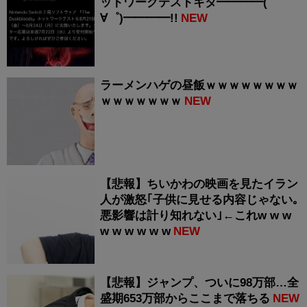
ットワークテストキタ━━━━(゜
∀゜)━━━━!!
NEW
ラーメンハゲの昼飯ｗｗｗｗｗｗｗｗ
ｗｗｗｗｗｗｗ
NEW
【悲報】ちいかわの映画を見たイラン
人が激怒｢子供に見せる内容じゃない｡
悪影響は計り知れない｣←これw w w
w w w w w w
NEW
【悲報】ジャンプ、ついに98万部…全
盛期653万部からここまで落ちる
NEW