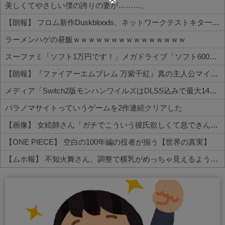
美しくてやさしい僕の誇りの妻が………。
【朗報】 フロム新作Duskbloods、ネットワークテストキタ━━━━(゜∀゜)━━━━!!
ラーメンハゲの昼飯ｗｗｗｗｗｗｗｗｗｗｗｗｗｗｗ
スーファミ「ソフト1万円です！」メガドライブ「ソフト6000円です！」←これでメガドラが負けた理由
【朗報】『ファイアーエムブレム 万紫千紅』真の主人公マイユニはキャラメイクが可能
メディア「Switch2版モンハンワイルズはDLSS込みで最大1440p動作」
パラノマサイトっていうゲームを2作連続クリアした
【画像】 女絵師さん「ガチでこういう彼氏欲しくて息できん」→2000万view
【ONE PIECE】 空白の100年編の役者が揃う【世界の真実】
【ムホ報】 不知火舞さん、調整で横乳がめっちゃ見えるようになるｗｗｗ
Powered by livedoor 相互RSS