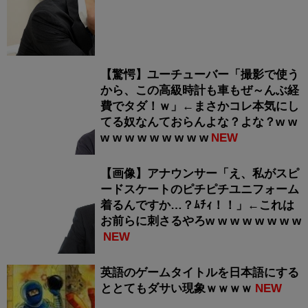
【驚愕】ユーチューバー「撮影で使う
から、この高級時計も車もぜ～んぶ経
費でタダ！ｗ」←まさかコレ本気にし
てる奴なんておらんよな？よな？w w
w w w w w w w w w
NEW
【画像】アナウンサー「え、私がスピ
ードスケートのピチピチユニフォーム
着るんですか…？ﾑﾁｨ！！」←これは
お前らに刺さるやろw w w w w w w w
NEW
英語のゲームタイトルを日本語にする
ととてもダサい現象ｗｗｗｗ
NEW