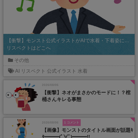
【衝撃】モンスト公式イラストがAIで水着・下着姿に…
リスペクトはどこへ
その他
AI
リスペクト
公式イラスト
水着
2026/08/06
【衝撃】ネオがまさかのモードに！？棺
桶さんキレる事態
2026/08/06
1 コメント
【画像】モンストのタイトル画面が話題ｷ
ﾀ━━━(ﾟ∀ﾟ)━━━!!