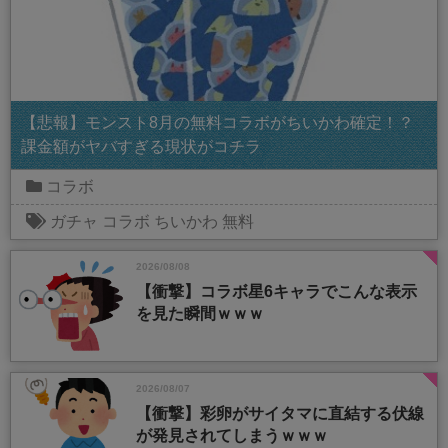
【悲報】モンスト8月の無料コラボがちいかわ確定！？
課金額がヤバすぎる現状がコチラ
コラボ
ガチャ
コラボ
ちいかわ
無料
2026/08/08
【衝撃】コラボ星6キャラでこんな表示
を見た瞬間ｗｗｗ
2026/08/07
【衝撃】彩卵がサイタマに直結する伏線
が発見されてしまうｗｗｗ