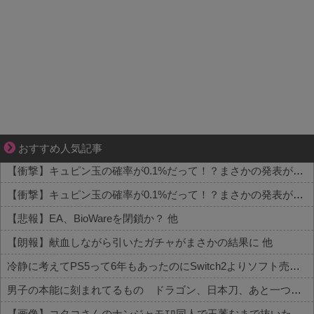
【マンガ】バラシ屋トシヤの漫画セレクション
おすすめ人気記事
【衝撃】キュピン玉の確率が0.1%だって！？まさかの発表がコチラ 他
【衝撃】キュピン玉の確率が0.1%だって！？まさかの発表がコチラ 他
【悲報】EA、BioWareを閉鎖か？ 他
【朗報】献血しながら引いたガチャがまさかの結果に 他
冷静に考えてPS5って6年もあったのにSwitch2よりソフト売れないのヤバいよな 他
男子の本能に刻まれてるもの ドラゴン、日本刀、あと一つは？
【画像】コタコさんのナンジャモｴﾛ同人で玉萎むまで抜いた