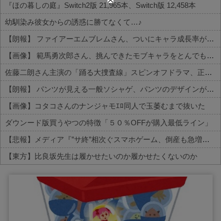
『ほの暮しの庭』Switch2版 21,965本、Switch版 12,458本
幼馴染み彼女からの誘惑に勝てなくて…♪
【朗報】 ファイアーエムブレムさん、ついにキャラ成長率がゲーム内で見れるようになる
【画像】 範馬勇次郎さん、挑んできたモブキャラをとんでもない目に合わせてしまう
佐藤二朗さん主演の「踊る大捜査線」スピンオフドラマ、正式に中止との報道
【朗報】 パンツが見える一般ソシャゲ、パンツのデザインが上方修正される
【画像】コタコさんのナンジャモｴﾛ同人で玉萎むまで抜いた
ダウンード版買うやつの特徴「５０％OFFが購入最低ライン」
【悲報】メディア『”サ終”相次ぐスマホゲーム、倒産も急増。過去最多ペースで推移』
【東方】比良坂先生は履かせたいのか履かせたくないのか
Powered by livedoor 相互RSS