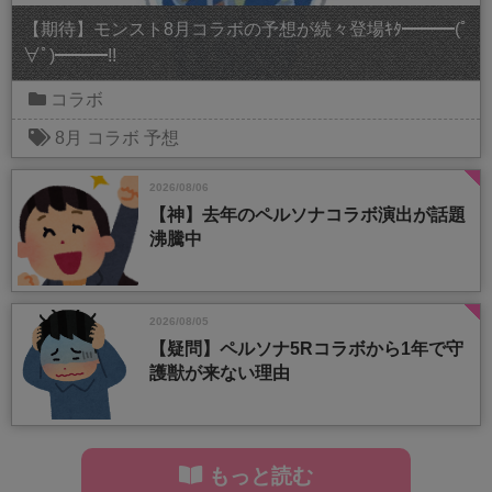
【期待】モンスト8月コラボの予想が続々登場ｷﾀ━━━(ﾟ
∀ﾟ)━━━!!
コラボ
8月
コラボ
予想
2026/08/06
【神】去年のペルソナコラボ演出が話題
沸騰中
2026/08/05
【疑問】ペルソナ5Rコラボから1年で守
護獣が来ない理由
もっと読む