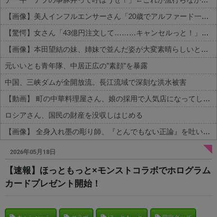
【画像】美人インフルエンサーさん「20歳でアルファード一括で買えちゃう私って素敵」←これってガチなん？それともネタなん？w w w w w w w w w
【驚愕】女さん「43億円注文して………キャンセルっと！」←こいつの目的って一体なんなの？？？？？？？
【画像】本田望結の妹、姉妹で並んだ姿が大変素晴らしいと話題にw w w w w w w
元いいとも青年隊、中居正広の”素顔”を暴露
中国、三峡ダムが全開放流。長江流域で深刻な洪水被害
【動画】 町の中華料理屋さん、娘の採用で人気店になってしまう
ロシアさん、国民の財産を没収しはじめる
【画像】 全身入れ墨の彫り師、『とんでもない正論』を吐いて30万再生されてしまうｗｗｗｗｗｗｗ
Powered by livedoor 相互RSS
2026年05月18日
【速報】ほっともっと×モンストコラボでホログラム
カードプレゼント開始！