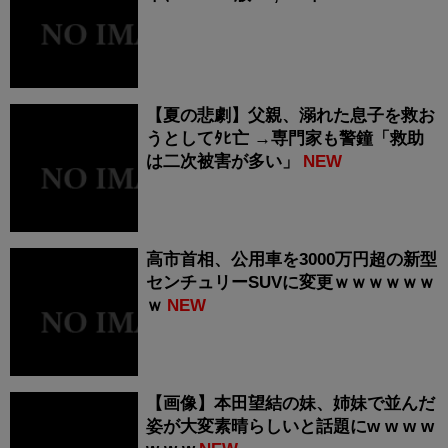
【夏の悲劇】父親、溺れた息子を救お
うとしてﾀﾋ亡 →専門家も警鐘「救助
は二次被害が多い」
NEW
高市首相、公用車を3000万円超の新型
センチュリーSUVに変更ｗｗｗｗｗｗ
ｗ
NEW
【画像】本田望結の妹、姉妹で並んだ
姿が大変素晴らしいと話題にw w w w