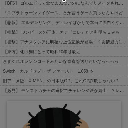
【BF6】 ゴルムドって糞つまんないのになんでリメイクされたの？
『スプラトゥーンレイダース』とか言うゲーム買ったんやけど
【悲報】 エルデンリング、ディレイばかりで本当に面白くないこのゲーム←賛同の声が多数…
【衝撃】 ワンピースの正体、ガチ『コレ』だと判明ｗｗｗｗ
【衝撃】アナスタシアに明確な上位互換が登場！？友情威力10倍級のバケモン性能
【東方】化け狸にとって昭和10年は最近
きまぐれオレンジロードみたいな青春を送りたいなっっっっ
Switch カルドセプト ザ ファースト 1,858 本
旧アニメ版「X-MEN」の日本版OP、これOP詐欺じゃない？
【必見】 モンストガチャの選択でチャレンジ派が続出！？レギュラーとの違いがコチラ
Powered by livedoor 相互RSS