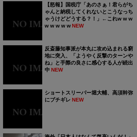
【怒報】国税庁「あのさぁ！君らがち
ゃんと納税してくれないとこうなっち
ゃうけどどうする？！」←これw w w
w w w w w
NEW
反斎藤知事派が本丸に攻め込まれる窮
地に突入、「ようやく反撃のターンや
ね」と手際の良さに感心する人が続出
中
NEW
ショートスリーパー堀大輔、高須幹弥
にブチギレ
NEW
海外「日本人はなんて気高いんだ！」