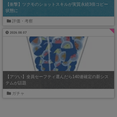
【衝撃】ツクモのショットスキルが実質永続3倍コピー
状態に
評価・考察
2026.08.07
【アツい】全員セーフティ選んだら140連確定の新シス
テムが話題
ガチャ