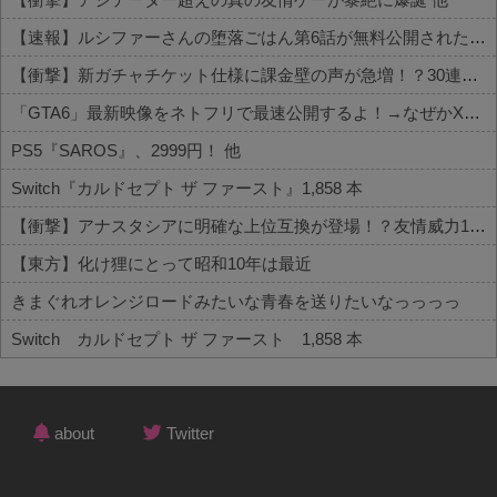
【速報】ルシファーさんの堕落ごはん第6話が無料公開された件 他
【衝撃】新ガチャチケット仕様に課金壁の声が急増！？30連でどうなる 他
「GTA6」最新映像をネトフリで最速公開するよ！→なぜかXで大炎上中wwww 他
PS5『SAROS』、2999円！ 他
Switch『カルドセプト ザ ファースト』1,858 本
【衝撃】アナスタシアに明確な上位互換が登場！？友情威力10倍級のバケモン性能
【東方】化け狸にとって昭和10年は最近
きまぐれオレンジロードみたいな青春を送りたいなっっっっ
Switch カルドセプト ザ ファースト 1,858 本
Powered by livedoor 相互RSS
about
Twitter