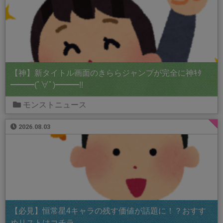
【神】新タイトル画面のきららジャンプが完全に神ｷﾀ
━━━(ﾟ∀ﾟ)━━━!!
モンストニュース
2026.08.03
【必見】恒常星4キャラの残す価値が話題に！？おすす
めリストはコチラ