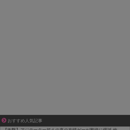
妻との生活が、夫をうつへ追い込んだ現実
おすすめ人気記事
【衝撃】アジテーター超えの真の友情ゲーが黎絶に爆誕 他