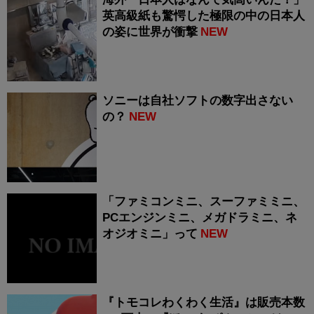
英高級紙も驚愕した極限の中の日本人
の姿に世界が衝撃
NEW
ソニーは自社ソフトの数字出さない
の？
NEW
「ファミコンミニ、スーファミミニ、
PCエンジンミニ、メガドラミニ、ネ
オジオミニ」って
NEW
『トモコレわくわく生活』は販売本数