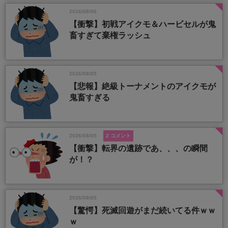
2026/08/06
【衝撃】初戦アイクモ＆ハービセルが鬼
畜すぎて棄権ラッシュ
2026/08/05
【悲報】絶級トーナメントのアイクモが
鬼畜すぎる
2026/08/05
2 コメント
【衝撃】転界の遺跡であ、、、の瞬間
が！？
2026/08/05
【驚愕】死滅回遊がまだ続いてる件ｗｗ
ｗ