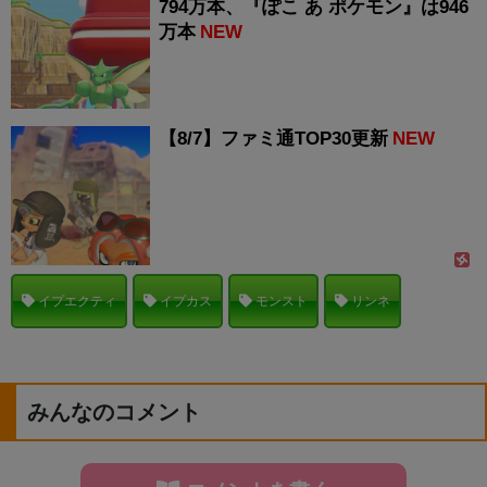
794万本、『ぽこ あ ポケモン』は946
万本
NEW
【8/7】ファミ通TOP30更新
NEW
イプエクティ
イプカス
モンスト
リンネ
みんなのコメント