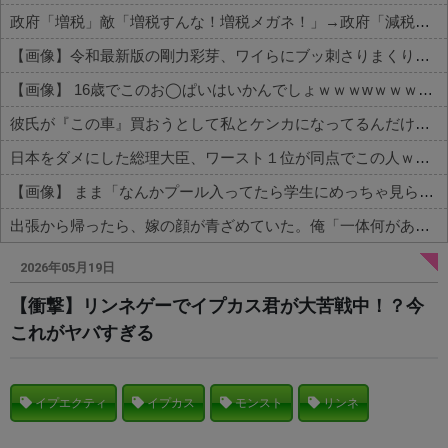
政府「増税」敵「増税すんな！増税メガネ！」→政府「減税」敵「減税すんな！社会保障どうなる！」
【画像】令和最新版の剛力彩芽、ワイらにブッ刺さりまくりと話題にw w w w w w w w w w w w w
【画像】 16歳でこのお◯ぱいはいかんでしょｗｗｗwｗｗｗｗｗｗｗｗ❤
彼氏が『この車』買おうとして私とケンカになってるんだけどｗｗｗｗｗｗ
日本をダメにした総理大臣、ワースト１位が同点でこの人ｗｗｗｗｗｗ
【画像】 まま「なんかプール入ってたら学生にめっちゃ見られたw」
出張から帰ったら、嫁の顔が青ざめていた。俺「一体何があったんだ？」嫁「…」→子供たちに話を聞くと…
Powered by livedoor 相互RSS
2026年05月19日
【衝撃】リンネゲーでイプカス君が大苦戦中！？今
これがヤバすぎる
イプエクティ
イプカス
モンスト
リンネ