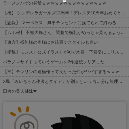
ラーメンハゲの昼飯ｗｗｗｗｗｗｗｗｗｗｗｗｗｗｗ
【祝】 シンデレラガールズ13周年！デレステ10周年おめでとう！ガチャ更新SSR八神マキノ・イベントSRイヴ、SR望月聖！
【悲報】 マーベラス、無事テンセントに捨てられて終わる
【ムホ報】 不知火舞さん、調整で横乳がめっちゃ見えるようになるｗｗｗ
【東方】残無様の奥様はお綺麗でスタイルも良い
【衝撃】モンスト公式イラストがAIで水着・下着姿に…リスペクトはどこへ
パラノマサイトっていうゲームを2作連続クリアした
【神】テンリンの運極作って良かった件がヤバすぎるｗｗｗ
X民「みいちゃん作者とダイアナが別人という言い分は無理があるんじゃない？」 バチャ豚「！！！！」シュババババ
田舎の美人姉妹❤
Powered by livedoor 相互RSS