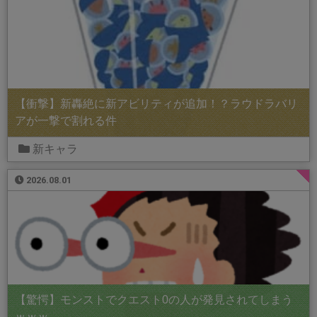
【衝撃】新轟絶に新アビリティが追加！？ラウドラバリ
アが一撃で割れる件
新キャラ
2026.08.01
【驚愕】モンストでクエスト0の人が発見されてしまう
ｗｗｗ