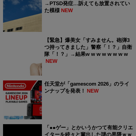
→PTSD発症…訴えても放置されてい
た模様
NEW
【緊急】爆美女「すみません。砲弾3
つ持ってきました」警察「！？」自衛
隊「！？」→結果w w w w w w w w
NEW
任天堂が「gamescom 2026」のライ
ンナップを発表！
NEW
「●●ゲー」とかいうかつて有能クリエ
イターを続々と輩出した謎の界隈ｗｗ