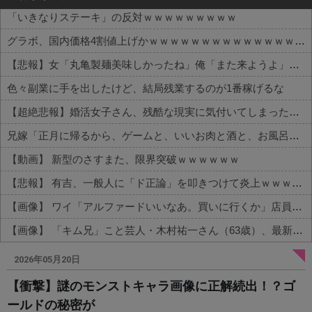
「いきなりステーキ」の反対ｗｗｗｗｗｗｗｗｗ
グラボ、国内価格4割値上げかｗｗｗｗｗｗｗｗｗｗｗｗｗｗｗｗ
【悲報】女「丸亀製麺美味しかったね」俺「また来ようよ」店員「お会計2380円になりまーす」→その後『こう』なったんだが俺悪くないよな？？？？？？？？
色々副業に手を出したけど、結局残業するのが1番稼げるな
【超絶悲報】婚活女子さん、残酷な現実に気付いてしまった結果…
兄嫁「正月に帰るから、ゲームと、いいお肉と酒と、お風呂グッズの準備しとけよ」寝起きの私「知るかボケ」兄嫁「キィィィィー！！！！」私「あ…」
【動画】 新型のさすまた、限界突破ｗｗｗｗｗｗ
【悲報】 有吉、一般人に「ド正論」を叩きつけて炎上ｗｗｗｗｗｗｗｗ
【画像】 ワイ「アルファードいいなあ。買いに行くか」店員「ほいっ見積もりな！」ワイ「金額おかしくね？」←お前らもそう思うよな？？？？？
【画像】 「キム兄」こと芸人・木村祐一さん（63歳）、最新の松本人志さんとのツーショットが完全に別人だとネット騒然！ 「マジで誰かわからん」...
Powered by livedoor 相互RSS
2026年05月20日
【衝撃】謎のモンストキャラ画像に正解続出！？ゴ
ールドの秘密が