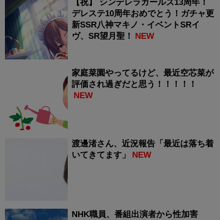
【祝】 シンデレラガールズ13周年！
デレステ10周年おめでとう！ガチャ更
新SSR八神マキノ・イベントSRイ
ヴ、SR望月聖！
NEW
家庭菜園やってるけど、最近空芯菜が
評価され過ぎだと思う！！！！！
NEW
渡邊渚さん、近況報告「最近は落ち着
いてきてます」
NEW
NHK職員、番組出演者から性加害