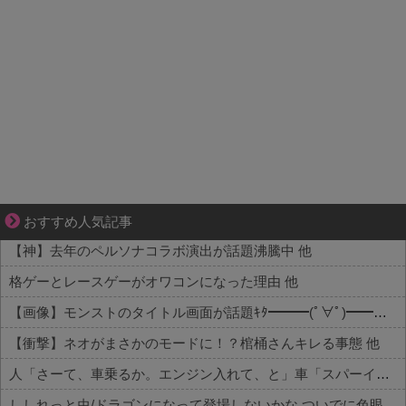
共感必至の“日常修羅場”短編集！
おすすめ人気記事
【神】去年のペルソナコラボ演出が話題沸騰中 他
格ゲーとレースゲーがオワコンになった理由 他
【画像】モンストのタイトル画面が話題ｷﾀ━━━(ﾟ∀ﾟ)━━━!! 他
【衝撃】ネオがまさかのモードに！？棺桶さんキレる事態 他
人「さーて、車乗るか。エンジン入れて、と」車「スパーイダマーンッ」→炎上 他
ししれっと虫/ドラゴンになって登場しないかな ついでに色眼鏡辺りも貰って