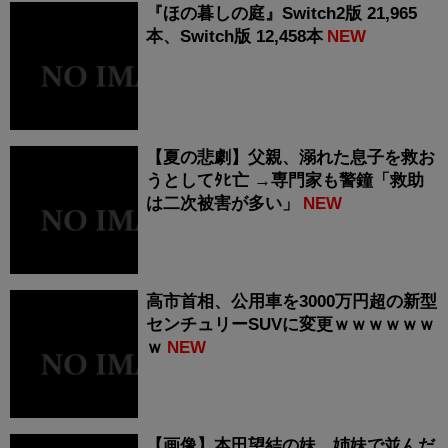
『ほの暮しの庭』Switch2版 21,965
本、Switch版 12,458本
NEW
【夏の悲劇】父親、溺れた息子を救お
うとしてﾀﾋ亡 →専門家も警鐘「救助
は二次被害が多い」
NEW
高市首相、公用車を3000万円超の新型
センチュリーSUVに変更ｗｗｗｗｗｗ
ｗ
NEW
【画像】本田望結の妹、姉妹で並んだ