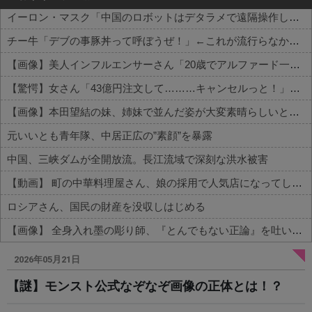
イーロン・マスク「中国のロボットはデタラメで遠隔操作してるだけ」
チー牛「デブの事豚丼って呼ぼうぜ！」←これが流行らなかった理由
【画像】美人インフルエンサーさん「20歳でアルファード一括で買えちゃう私って素敵」←これってガチなん？それともネタなん？w w w w w w w w w
【驚愕】女さん「43億円注文して………キャンセルっと！」←こいつの目的って一体なんなの？？？？？？？
【画像】本田望結の妹、姉妹で並んだ姿が大変素晴らしいと話題にw w w w w w w
元いいとも青年隊、中居正広の”素顔”を暴露
中国、三峡ダムが全開放流。長江流域で深刻な洪水被害
【動画】 町の中華料理屋さん、娘の採用で人気店になってしまう
ロシアさん、国民の財産を没収しはじめる
【画像】 全身入れ墨の彫り師、『とんでもない正論』を吐いて30万再生されてしまうｗｗｗｗｗｗｗ
Powered by livedoor 相互RSS
2026年05月21日
【謎】モンスト公式なぞなぞ画像の正体とは！？