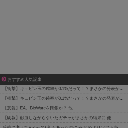
好青年の片思いが壊れていくまで
おすすめ人気記事
【衝撃】キュピン玉の確率が0.1%だって！？まさかの発表がコチラ 他
【衝撃】キュピン玉の確率が0.1%だって！？まさかの発表がコチラ 他
【悲報】EA、BioWareを閉鎖か？ 他
【朗報】献血しながら引いたガチャがまさかの結果に 他
冷静に考えてPS5って6年もあったのにSwitch2よりソフト売れないのヤバいよな 他