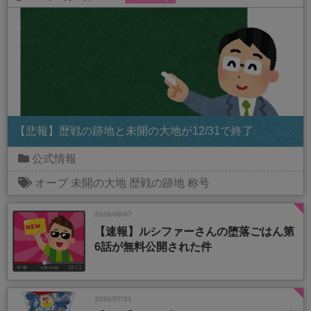
【悲報】歴戦の跡地と未開の大地が12/31で終了
公式情報
オーブ
未開の大地
歴戦の跡地
称号
2026/08/07
【速報】ルシファーさんの堕落ごはん第
6話が無料公開された件
2026/07/31