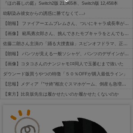
『ほの暮しの庭』Switch2版 21,965本、Switch版 12,458本
幼馴染み彼女からの誘惑に勝てなくて…♪
【朗報】 ファイアーエムブレムさん、ついにキャラ成長率がゲーム内で見れるようになる
【画像】 範馬勇次郎さん、挑んできたモブキャラをとんでもない目に合わせてしまう
佐藤二朗さん主演の「踊る大捜査線」スピンオフドラマ、正式に中止との報道
【朗報】 パンツが見える一般ソシャゲ、パンツのデザインが上方修正される
【画像】コタコさんのナンジャモｴﾛ同人で玉萎むまで抜いた
ダウンード版買うやつの特徴「５０％OFFが購入最低ライン」
【悲報】メディア『”サ終”相次ぐスマホゲーム、倒産も急増。過去最多ペースで推移』
【東方】比良坂先生は履かせたいのか履かせたくないのか
Powered by livedoor 相互RSS