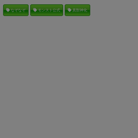
なぞなぞ
モンスト公式
真獣神化