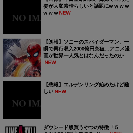
姿が大変素晴らしいと話題にw w w w
w w w
NEW
【朗報】ソニーのスパイダーマン、一
瞬で興行収入2000億円突破…アニメ漫
画が世界一人気とはなんだったのか
NEW
【悲報】エルデンリング始めたけど難
しい
NEW
ダウンード版買うやつの特徴「５