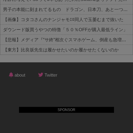
男子の本能に刻まれてるもの ドラゴン、日本刀、あと一つは？
【画像】コタコさんのナンジャモｴﾛ同人で玉萎むまで抜いた
ダウンード版買うやつの特徴「５０％OFFが購入最低ライン」
【悲報】メディア『”サ終”相次ぐスマホゲーム、倒産も急増。過去最多ペースで推移』
【東方】比良坂先生は履かせたいのか履かせたくないのか
Powered by livedoor 相互RSS
about
Twitter
SPONSOR