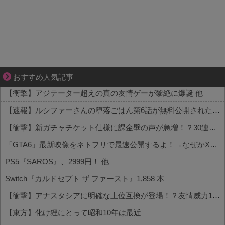
三十路女子×後輩男子、近づく心とすれ違い
おすすめ人気記事
【衝撃】アジテーター超えの真の友情ゲーが黎絶に爆誕 他
【速報】ルシファーさんの堕落ごはん第6話が無料公開された件 他
【衝撃】新ガチャチケット仕様に課金壁の声が急増！？30連でどうなる 他
「GTA6」最新映像をネトフリで最速公開するよ！→なぜかXで大炎上中wwww 他
PS5『SAROS』、2999円！ 他
Switch『カルドセプト ザ ファースト』1,858 本
【衝撃】アナスタシアに明確な上位互換が登場！？友情威力10倍級のバケモン性能
【東方】化け狸にとって昭和10年は最近