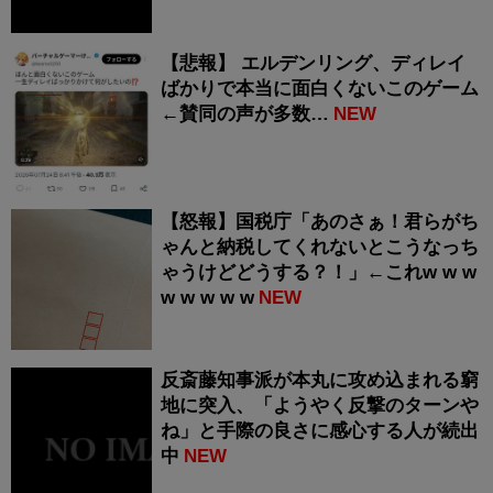
【悲報】 エルデンリング、ディレイ
ばかりで本当に面白くないこのゲーム
←賛同の声が多数…
NEW
【怒報】国税庁「あのさぁ！君らがち
ゃんと納税してくれないとこうなっち
ゃうけどどうする？！」←これw w w
w w w w w
NEW
反斎藤知事派が本丸に攻め込まれる窮
地に突入、「ようやく反撃のターンや
ね」と手際の良さに感心する人が続出
中
NEW