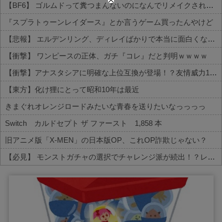
【BF6】 ゴルムドって糞つまんないのになんでリメイクされたの？
『スプラトゥーンレイダース』とか言うゲーム買ったんやけど
【悲報】 エルデンリング、ディレイばかりで本当に面白くないこのゲーム←賛同の声が多数…
【衝撃】 ワンピースの正体、ガチ『コレ』だと判明ｗｗｗｗ
【衝撃】アナスタシアに明確な上位互換が登場！？友情威力10倍級のバケモン性能
【東方】化け狸にとって昭和10年は最近
きまぐれオレンジロードみたいな青春を送りたいなっっっっ
Switch カルドセプト ザ ファースト 1,858 本
旧アニメ版「X-MEN」の日本版OP、これOP詐欺じゃない？
【必見】 モンストガチャの選択でチャレンジ派が続出！？レギュラーとの違いがコチラ
Powered by livedoor 相互RSS