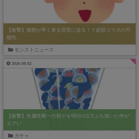
【衝撃】激獣が早く来る背景に迫る！？超獣コラボの可
能性
モンストニュース
2026.08.02
【衝撃】光属性唯一の初ゲを99分の1でぶち抜いた件が
エグい
ガチャ