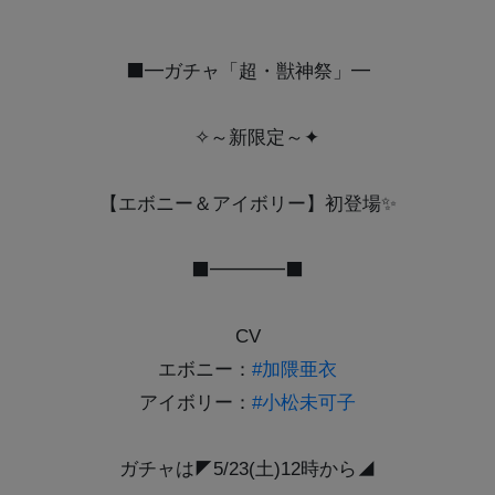
⬛━ガチャ「超・獣神祭」━
️✧～新限定～✦
【エボニー＆アイボリー】初登場✨
⬛━━━━⬛
CV
エボニー：
#加隈亜衣
アイボリー：
#小松未可子
ガチャは◤5/23(土)12時から◢