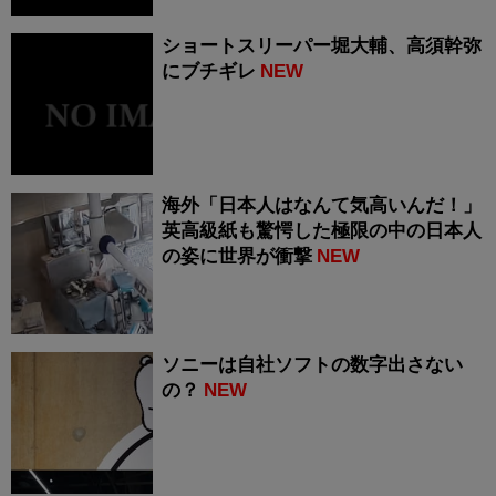
ショートスリーパー堀大輔、高須幹弥
にブチギレ
NEW
海外「日本人はなんて気高いんだ！」
英高級紙も驚愕した極限の中の日本人
の姿に世界が衝撃
NEW
ソニーは自社ソフトの数字出さない
の？
NEW