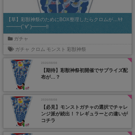
【草】彩獣神祭のためにBOX整理したらクロムが…ｷﾀ
━━━(ﾟ∀ﾟ)━━━!!
ガチャ
ガチャ
クロム
モンスト
彩獣神祭
2026/08/08
【期待】彩獣神祭初開催でサプライズ配
布が…？
2026/08/08
【必見】モンストガチャの選択でチャレ
ンジ派が続出！？レギュラーとの違いが
コチラ