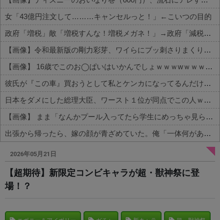
女「43億円注文して………キャンセルっと！」←こいつの目的
政府「増税」敵「増税すんな！増税メガネ！」→政府「減税」敵「減税すんな！社会保障どうなる！」
【画像】令和最新版の剛力彩芽、ワイらにブッ刺さりまくりと話題にw w w w w w w w w w w w w
【画像】 16歳でこのお◯ぱいはいかんでしょｗｗｗwｗｗｗｗｗｗｗｗ❤
彼氏が『この車』買おうとして私とケンカになってるんだけどｗｗｗｗｗｗ
日本をダメにした総理大臣、ワースト１位が同点でこの人ｗｗｗｗｗｗ
【画像】 まま「なんかプール入ってたら学生にめっちゃ見られたw」
出張から帰ったら、嫁の顔が青ざめていた。俺「一体何があったんだ？」嫁「…」→子供たちに話を聞くと…
Powered by livedoor 相互RSS
2026年05月21日
【超期待】新限定コンビキャラが超・獣神祭に登
場！？