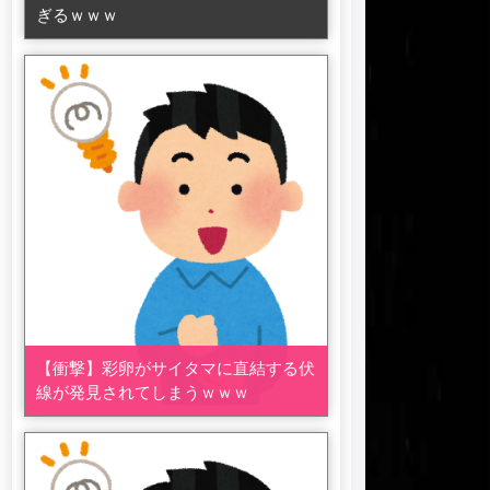
ぎるｗｗｗ
【衝撃】彩卵がサイタマに直結する伏
線が発見されてしまうｗｗｗ