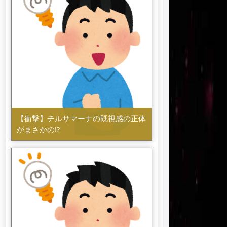
【衝撃】チルサマーナの既視感の正体
がまさかの⁉️