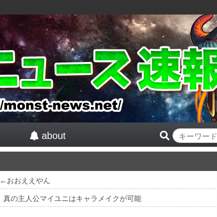
about
←おおええやん
紅』真の主人公マイユニはキャラメイクが可能