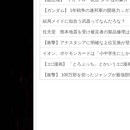
【ガンダム】 1年戦争の連邦軍の開発力→
結局メイドに似合う武器ってなんだろな？
任天堂 熊本地震を受け被災者の製品修理は
【衝撃】アナスタシアに明確な上位互換が登
イオン、ポケモンカードは「小中学生にしか
【エ□漫画】 「とろぷっち」とかいうエ□漫
【衝撃】 100万部を切ったジャンプが最強
Powered by livedoor 相互RSS