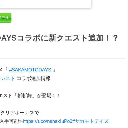
超究極
 DAYSコラボに新クエスト追加！？
ニメ『
#SAKAMOTODAYS
』
モンスト
コラボ追加情報
エスト「斬斬舞」が登場！！
クリアボーナスで
を入手可能✨
https://t.co/nshsxIuPo3
#サカモトデイズ