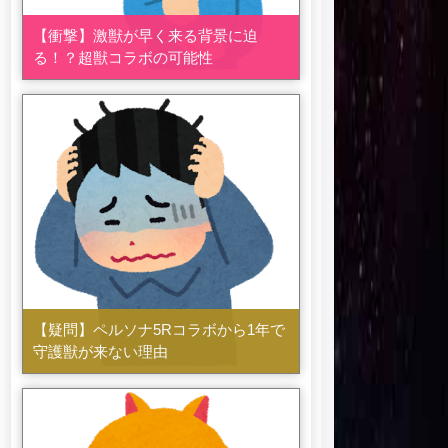
【衝撃】激獣が早く来る背景に迫
る！？超獣コラボの可能性
【疑問】ペルソナ5Rコラボから1年で
守護獣が来ない理由