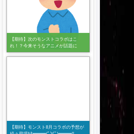
【期待】次のモンストコラボはこ
れ！？今来そうなアニメが話題に
【期待】モンスト8月コラボの予想が
続々登場ｷﾀ━━━(ﾟ∀ﾟ)━━━!!