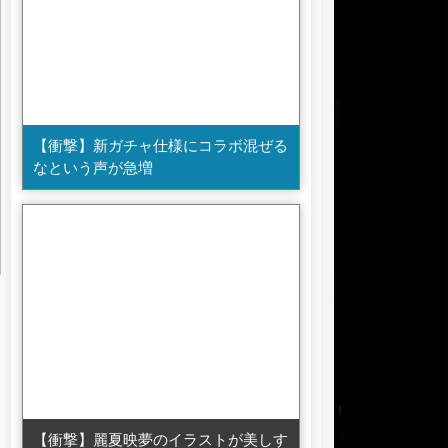
【衝撃】新ガチャ仕様にコラボ混ぜる
なという声が急増
【衝撃】麗夏映夢のイラストが美しす