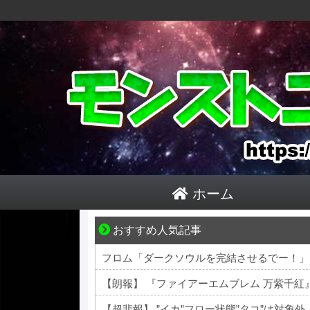
ホーム
おすすめ人気記事
小さなすれ違いが、夫を追い詰めていく
フロム「ダークソウルを完結させるでー！」
【朗報】 『ファイアーエムブレム 万紫千
【超悲報】 ”イカ”フロー状態”タコ”は対象外