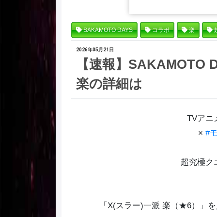
SAKAMOTO DAYS
コラボ
楽
2026年05月21日
【速報】SAKAMOTO
楽の詳細は
TVア
×
#
超究極ク
「X(スラー)一派 楽（★6）」