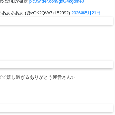
極の追加が確定
pic.twitter.com/gdG4kgdme0
ああ (@zQK2QVn7zL52992)
2026年5月21日
ぎて嬉し過ぎるありがとう運営さん✨