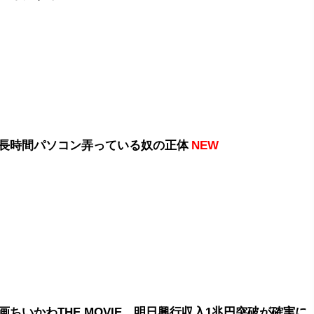
長時間パソコン弄っている奴の正体
NEW
画ちいかわTHE MOVIE、明日興行収入1兆円突破が確実に