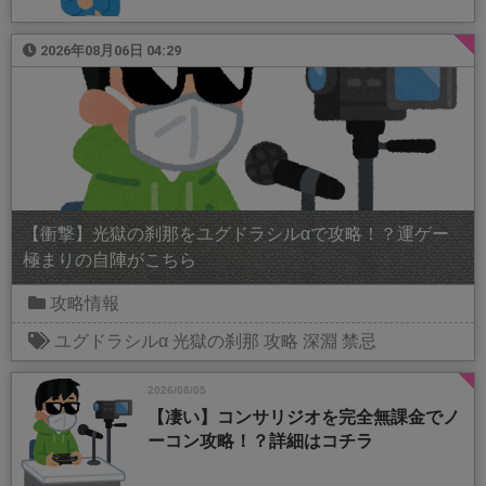
2026年08月06日 04:29
【衝撃】光獄の刹那をユグドラシルαで攻略！？運ゲー
極まりの自陣がこちら
攻略情報
ユグドラシルα
光獄の刹那
攻略
深淵
禁忌
2026/08/05
【凄い】コンサリジオを完全無課金でノ
ーコン攻略！？詳細はコチラ