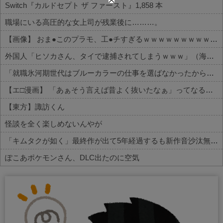
Switch『カルドセプト ザ ファースト』1,858 本
職場にいる高圧的な女上司が残業後に………。
【画像】 おま●このプラモ、工●チすぎるｗｗｗｗｗｗｗｗｗｗ
外国人「ヒソカさん、タイで逮捕されてしまうｗｗｗ」（海外の反応）
「就職氷河期世代はブルーカラーの仕事を選ばなかったから苦しかったんでしょ？」→「何言ってんだコイツ」の声、殺到
【エ□漫画】 「あぁそう言えば昔よく抜いたなぁ」ってなるエ□漫画家さんｗｗｗ
【東方】諏訪くん
怪談を全く楽しめないんやが
「キムタクが如く」最終作が出て5年経過するも新作音沙汰無し
ぽこあポケモンさん、DLC出たのに空気
Powered by livedoor 相互RSS