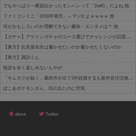
でもやっぱり一番面白かったモンハンって「2ndG」だよね 他
ファミコンミニ「2016年発売」←マジかよｗｗｗｗ 他
何がおもしろいのか理解できない趣味・エンタメは？ 他
【ガチャ】アゲインガチャのコース選びでチャレンジが話題！？詳細はコチラ 他
【東方】比良坂先生は履かせたいのか履かせたくないのか
【東方】諏訪くん
怪談を全く楽しめないんやが
「キムタクが如く」最終作が出て5年経過するも新作音沙汰無し
ぽこあポケモンさん、DLC出たのに空気
Powered by livedoor 相互RSS
about
Twitter