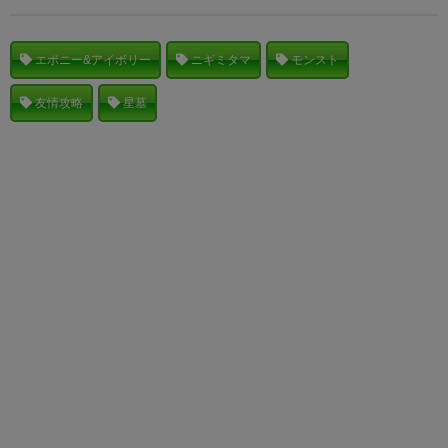
エボニー&アイボリー
ニギミタマ
モンスト
友情攻略
星墓