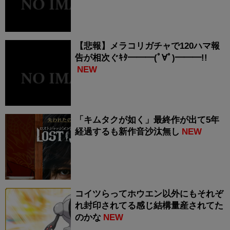
【悲報】メラコリガチャで120ハマ報
告が相次ぐｷﾀ━━━(ﾟ∀ﾟ)━━━!!
NEW
「キムタクが如く」最終作が出て5年
経過するも新作音沙汰無し
NEW
コイツらってホウエン以外にもそれぞ
れ封印されてる感じ結構量産されてた
のかな
NEW