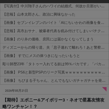
【写真付】中川翔子さんのハワイの結婚式、何故か旦那がいない
【悲報】山本太郎さん、政治に興味なかった
【画像】セブンイレブンのバイト「AIにちいかわの画像を食わせてっと………できた！」→とんでもないものが出来上がってしまうw w w w w
【悲報】高市おサナ、被爆者代表を睨み付けてしまいバチクソ炎上し始めるｗｗｗｗｗｗｗｗｗ
【画像】のり弁の価格、庶民には届かなくなってしまう
ディズニーからの帰り道。夫「息子連れて離れろ！あと警察に通報！」私「助けて！」駅員「どうしました！？」→トンデモナイことに…
【画像】 すでにメスの体つきになったいもうと
彫り師歴23年「タトゥー入れてる奴は99％バカです」「バカは5000円が好き」無断キャンセル、挨拶できない、金がない…客層をぶっちゃけ
【画像】 PS6と新型PSPのリーク写真ｗｗｗｗｗｗｗｗｗｗｗｗｗｗｗｗｗｗｗ
【画像】 ちびまる子ちゃん、とんでもないガチャガチャを発売してしまうｗｗｗｗ
Powered by livedoor 相互RSS
2026年05月21日
【期待】エボニー&アイボリー3・ネオで星墓友情攻
略ワンチャン！？