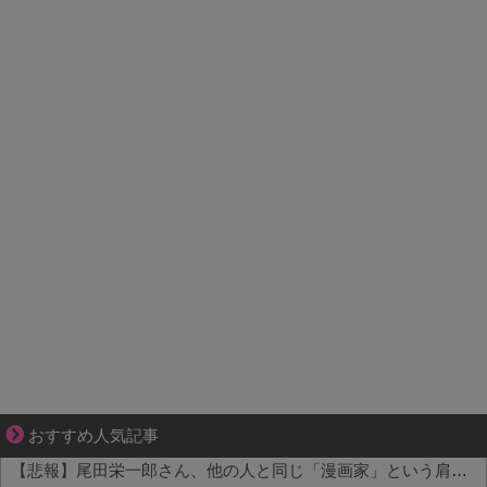
“変われない私”が動き出す瞬間に出会う
おすすめ人気記事
【悲報】尾田栄一郎さん、他の人と同じ「漫画家」という肩書きに不満 他