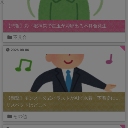
【悲報】彩・獣神祭で星玉が彩卵出る不具合発生
不具合
2026.08.06
【衝撃】モンスト公式イラストがAIで水着・下着姿に…
リスペクトはどこへ
その他