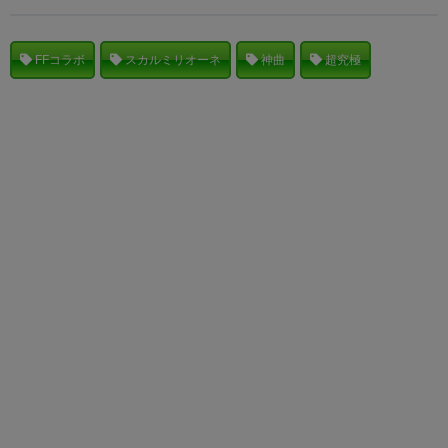
FFコラボ
スカルミリオーネ
神曲
超究極