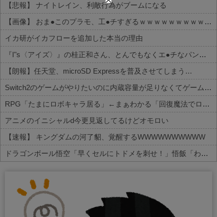
【悲報】 ナイトレイン、利敵行為がブームになる
【画像】 おま●このプラモ、工●チすぎるｗｗｗｗｗｗｗｗｗｗ
イカ研がイカフローを追加した本当の理由
『I"s〈アイズ〉』の桂正和さん、とんでもなくエ●チなパンツを描く。これもう芸術だろ
【朗報】任天堂、microSD Expressを普及させてしまう…
Switch2のゲームがやりたいのに内蔵容量が足りなくてゲームができない
RPG「たまにロボキャラ居る」←まぁわかる「回復魔法でロボキャラが回復」←？
アニメのイニシャルd今更見返してるけどオモロい
【速報】 キングダムの河了貂、覚醒するWWWWWWWWWW
ドラゴンボール悟空「早くセルにトドメを刺せ！」悟飯「わかりましたお父さん」←これｗｗｗ
Powered by livedoor 相互RSS