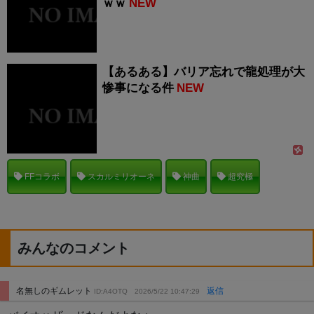
ｗｗ
NEW
【あるある】バリア忘れで龍処理が大
惨事になる件
NEW
FFコラボ
スカルミリオーネ
神曲
超究極
みんなのコメント
名無しのギムレット
返信
ID:A4OTQ
2026/5/22 10:47:29