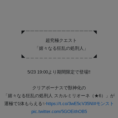
◤￣￣￣￣￣￣￣￣￣￣￣￣￣￣￣◥
超究極クエスト
「嬉々なる狂乱の処刑人」
◣＿＿＿＿＿＿＿＿＿＿＿＿＿＿＿◢
5/23 19:00より期間限定で登場‼
クリアボーナスで獣神化の
「嬉々なる狂乱の処刑人 スカルミリオーネ（★6）」が
運極で1体もらえる✨
https://t.co/3wE5cV35NI
#モンスト
pic.twitter.com/5GOEithOB5