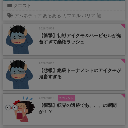
クエスト
アムネディア
あるある
カマエル
バリア
龍
2026/08/06
【衝撃】初戦アイクモ＆ハービセルが鬼
畜すぎて棄権ラッシュ
2026/08/05
【悲報】絶級トーナメントのアイクモが
鬼畜すぎる
2026/08/05
2 コメント
【衝撃】転界の遺跡であ、、、の瞬間
が！？