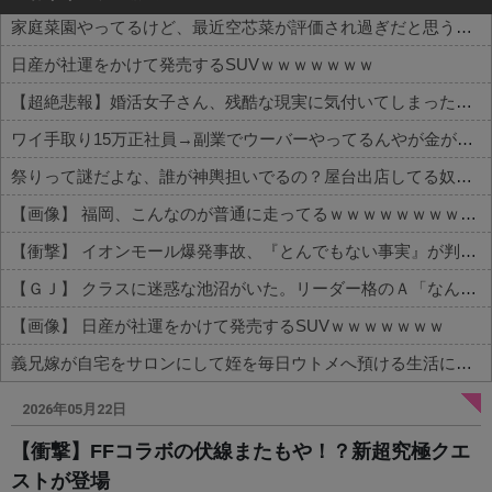
家庭菜園やってるけど、最近空芯菜が評価され過ぎだと思う！！！！！
日産が社運をかけて発売するSUVｗｗｗｗｗｗｗ
【超絶悲報】婚活女子さん、残酷な現実に気付いてしまった結果…
ワイ手取り15万正社員→副業でウーバーやってるんやが金がない
祭りって謎だよな、誰が神輿担いでるの？屋台出店してる奴らは誰の許可を得て商売してるの？
【画像】 福岡、こんなのが普通に走ってるｗｗｗｗｗｗｗｗｗｗｗｗｗｗｗｗ
【衝撃】 イオンモール爆発事故、『とんでもない事実』が判明してしまう・・・・・・
【ＧＪ】 クラスに迷惑な池沼がいた。リーダー格のＡ「なんで支援学級に入れないんですか？」先生「背の高い低いと同じで、これも個性なの！差別は...
【画像】 日産が社運をかけて発売するSUVｗｗｗｗｗｗｗ
義兄嫁が自宅をサロンにして姪を毎日ウトメへ預ける生活に。数年後、そのツケが一気に回ってきて…
Powered by livedoor 相互RSS
2026年05月22日
【衝撃】FFコラボの伏線またもや！？新超究極クエ
ストが登場