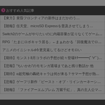
妻が嫌すぎて壊れていった、ある夫の現実
おすすめ人気記事
【東方】黄昏フロンティアの新作はまだかのう…
【朗報】任天堂、microSD Expressを普及させてしまう…
Switch2のゲームがやりたいのに内蔵容量が足りなくてゲームができない
RPG「たまにロボキャラ居る」←まぁわかる「回復魔法でロボキャラが回復」←？
アニメのイニシャルd今更見返してるけどオモロい
【期待】モンスト8月コラボの予想が続々登場ｷﾀ━━━(ﾟ∀ﾟ)━━━!! 他
【悲報】”ちいかわ”のモモンガ退場まであと残り数話か 他
【期待】α超究極の轟絶キャラは何が来る？サマー予想が熱い 他
【悲報】ゲーフリ新作「ビースト・オブ・リインカーネーション」、老舗レビューサイトからボロクソ言われてしまう 他
【朗報】「ファイアーエムブレム 万紫千紅」、真の主人公マイユニはキャラメイク可能ｗｗ 他
Powered by livedoor 相互RSS