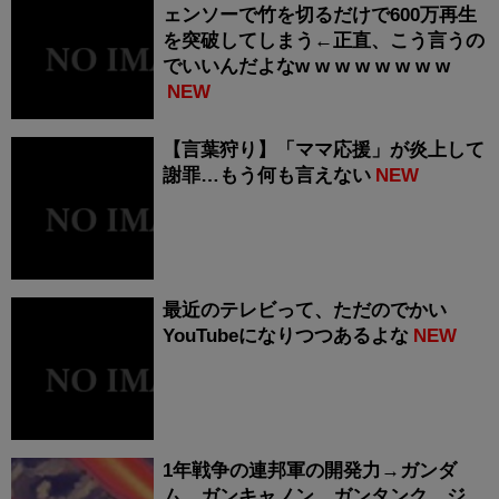
ェンソーで竹を切るだけで600万再生
を突破してしまう←正直、こう言うの
でいいんだよなw w w w w w w w
NEW
【言葉狩り】「ママ応援」が炎上して
謝罪…もう何も言えない
NEW
最近のテレビって、ただのでかい
YouTubeになりつつあるよな
NEW
1年戦争の連邦軍の開発力→ガンダ
ム、ガンキャノン、ガンタンク、ジ