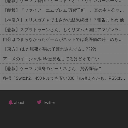
【悲報】ゲーフリ新作「ビースト・オブ・リインカーネーション」、老舗レビューサイトからボロクソ言われてしまう 他
【朗報】「ファイアーエムブレム 万紫千紅」、真の主人公マイユニはキャラメイク可能ｗｗ 他
【神引き】エリスガチャでまさかの結果続出！？報告まとめ 他
【悲報】スプラトゥーンさん、もうリズム天国にアマゾンランキングで敗北wwwwwwwww 他
自分はつまらなかったゲームがネットでは高評価の時←めちゃくちゃムカつくよな
【東方】(また咲夜が男の子連れ込んでる…????)
アニメのイニシャルd今更見返してるけどオモロい
【悲報】ゲーフリ渾身のビーカネさん、賛否両論に
多根「Switch2、499ドルでも安い800ドル超えるかも。PS5は直近での値上げ可能性低い」
Powered by livedoor 相互RSS
about
Twitter