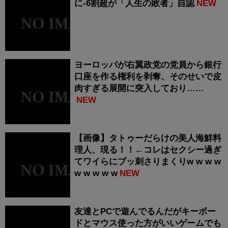
に-6割超が「人生の敗者」自認
NEW
ヨーロッパが右翼政党の党員から銀行
口座を作る権利を剥奪、そのせいで皮
肉すぎる展開に突入しており……
NEW
【画像】タトゥーだらけの美人海鮮料
理人、現る！！←コレはセクシー過ぎ
てワイらにブッ刺さりまくりw w w w
w w w w w
NEW
友達とPCで遊んでるんだがキーボー
ドとマウス使った方がいいゲームでも