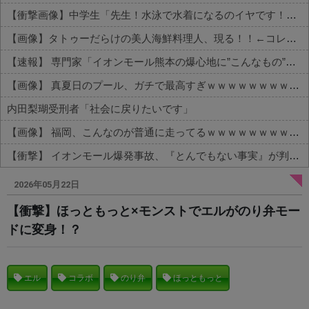
【衝撃画像】中学生「先生！水泳で水着になるのイヤです！」先生「分かった」→結果まさかの『こう』なってしまうw w w w w w w
【画像】タトゥーだらけの美人海鮮料理人、現る！！←コレはセクシー過ぎてワイらにブッ刺さりまくりw w w w w w w w w
【速報】 専門家「イオンモール熊本の爆心地に”こんなもの”があったんだけど…」
【画像】 真夏日のプール、ガチで最高すぎｗｗｗｗｗｗｗｗｗｗ
内田梨瑚受刑者「社会に戻りたいです」
【画像】 福岡、こんなのが普通に走ってるｗｗｗｗｗｗｗｗｗｗｗｗｗｗｗｗ
【衝撃】 イオンモール爆発事故、『とんでもない事実』が判明してしまう・・・・・・
Powered by livedoor 相互RSS
2026年05月22日
【衝撃】ほっともっと×モンストでエルがのり弁モー
ドに変身！？
エル
コラボ
のり弁
ほっともっと