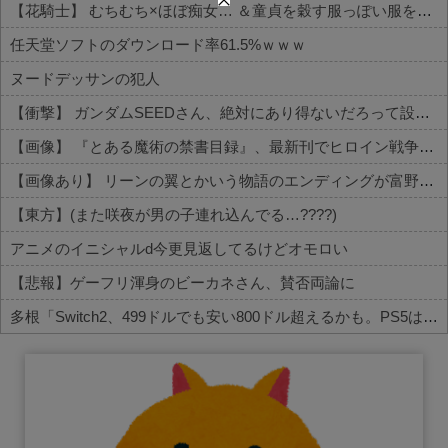
【花騎士】 むちむち×ほぼ痴女… ＆童貞を穀す服っぽい服をきたホウオウボクへの反応！！！
任天堂ソフトのダウンロード率61.5%ｗｗｗ
ヌードデッサンの犯人
【衝撃】 ガンダムSEEDさん、絶対にあり得ないだろって設定がこちらｗｗｗ
【画像】 『とある魔術の禁書目録』、最新刊でヒロイン戦争決着ｗｗｗｗｗ
【画像あり】 リーンの翼とかいう物語のエンディングが富野作品の中でも屈指の美しさを誇る作品
【東方】(また咲夜が男の子連れ込んでる…????)
アニメのイニシャルd今更見返してるけどオモロい
【悲報】ゲーフリ渾身のビーカネさん、賛否両論に
多根「Switch2、499ドルでも安い800ドル超えるかも。PS5は直近での値上げ可能性低い」
Powered by livedoor 相互RSS