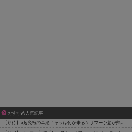
不器用な二人が辿り着いた、切なく温かい恋物語
おすすめ人気記事
【期待】α超究極の轟絶キャラは何が来る？サマー予想が熱い 他