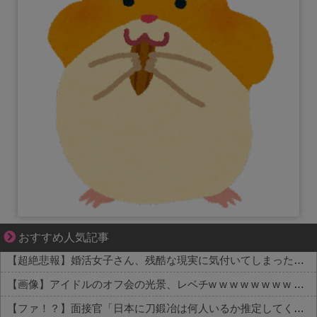
平穏が少しずつ壊れていく家族の物語。
おすすめ人気記事
【超絶悲報】婚活女子さん、残酷な現実に気付いてしまった結果…
【画像】アイドルのオフ会の光景、レベチw w w w w w w w w w w
【ファ！？】面接官「日本に刀鍛冶は何人いるか推定してください」 俺「188人です」 面接官「どういう風に考えましたか？」 俺「知ってました」→この後『こう』なったんだがマジで納得いかない！！！！！