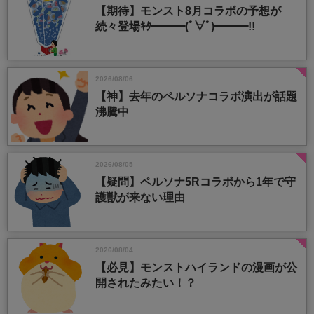
【期待】モンスト8月コラボの予想が
続々登場ｷﾀ━━━(ﾟ∀ﾟ)━━━!!
2026/08/06
【神】去年のペルソナコラボ演出が話題
沸騰中
2026/08/05
【疑問】ペルソナ5Rコラボから1年で守
護獣が来ない理由
2026/08/04
【必見】モンストハイランドの漫画が公
開されたみたい！？