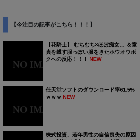
【今注目の記事がこちら！！！】
【花騎士】 むちむち×ほぼ痴女… ＆童
貞を穀す服っぽい服をきたホウオウボ
クへの反応！！！
NEW
任天堂ソフトのダウンロード率61.5%
ｗｗｗ
NEW
株式投資、若年男性の自信喪失の原因