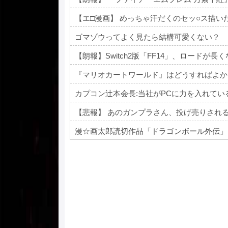
【エ□漫画】 めっちゃ汗だくのセッ○ス描い
ゴマゾウってよく見たら結構可愛くない？
【朗報】Switch2版「FF14」、ロードが
『マリオカートワールド』はどうすればよか
カプコン辻本会長:当社がPCに力を入れて
【悲報】 あのガンプラさん、投げ売りされ
漫☆画太郎読切作品「ドラゴンボール外伝」
Powered by livedoor 相互RSS