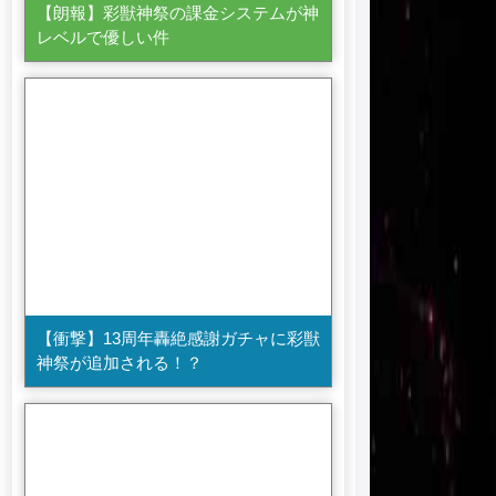
【朗報】彩獣神祭の課金システムが神
レベルで優しい件
【衝撃】13周年轟絶感謝ガチャに彩獣
神祭が追加される！？