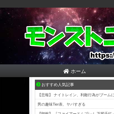
ホーム
おすすめ人気記事
先輩と後輩、距離が変わった日から始まる恋
【悲報】 ナイトレイン、利敵行為がブーム
男の趣味Tier表、ヤバすぎる
【朗報】 『ファイアーエムブレム 万紫千