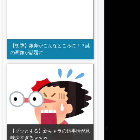
【衝撃】銀卵がこんなところに！？謎
の画像が話題に
【ゾッとする】新キャラの鏡事情が意
味深すぎるｗｗｗ