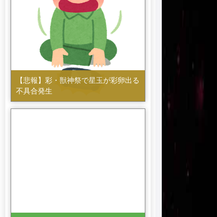
【悲報】彩・獣神祭で星玉が彩卵出る
不具合発生