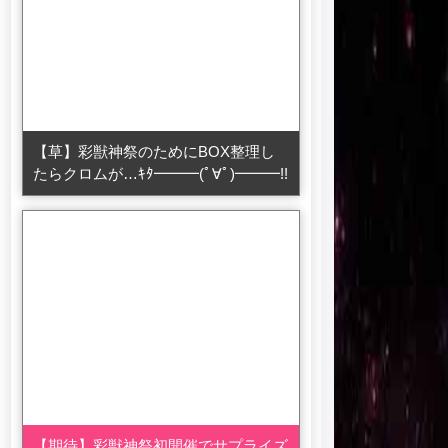
【草】彩獣神祭のためにBOX整理し
たらクロムが…ｷﾀ━━━(ﾟ∀ﾟ)━━━!!
【期待】彩獣神祭初開催でサプライズ