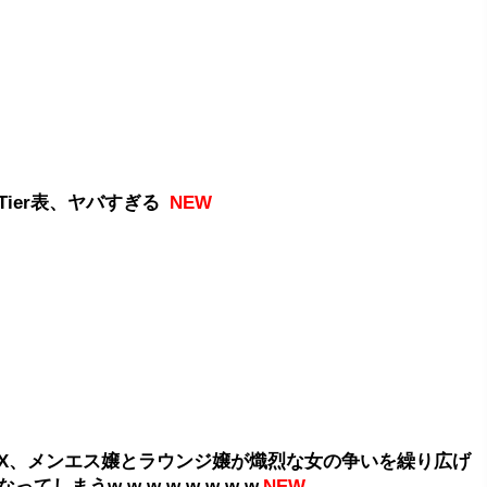
Tier表、ヤバすぎる
NEW
X、メンエス嬢とラウンジ嬢が熾烈な女の争いを繰り広げ
ってしまうw w w w w w w w
NEW