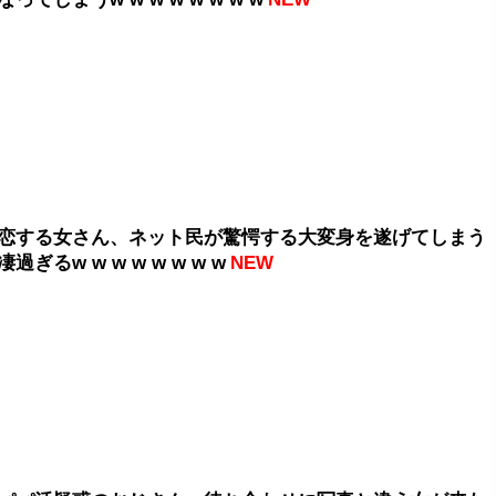
恋する女さん、ネット民が驚愕する大変身を遂げてしまう
過ぎるw w w w w w w w
NEW