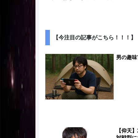
【今注目の記事がこちら！！！】
男の趣味
【仰天】
対戦型にな