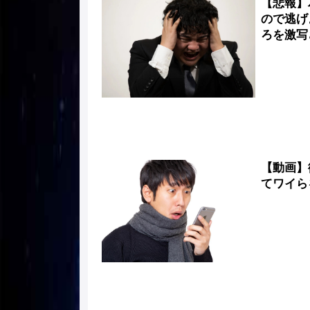
【悲報】
ので逃げ
ろを激写
【動画】
てワイらを