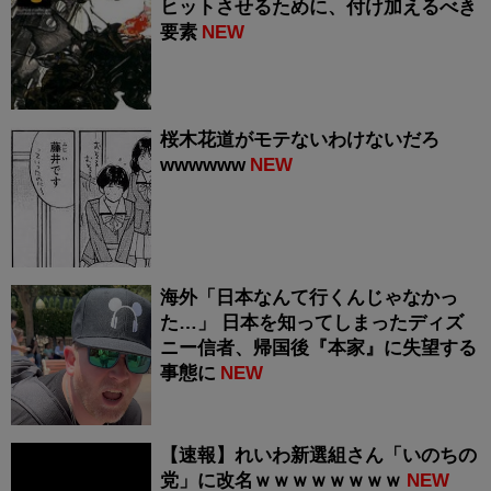
ヒットさせるために、付け加えるべき
要素
NEW
桜木花道がモテないわけないだろ
wwwwww
NEW
海外「日本なんて行くんじゃなかっ
た…」 日本を知ってしまったディズ
ニー信者、帰国後『本家』に失望する
事態に
NEW
【速報】れいわ新選組さん「いのちの
党」に改名ｗｗｗｗｗｗｗｗ
NEW