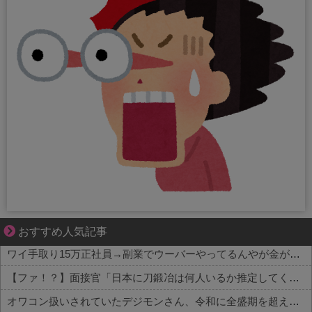
大変だけど幸せ。等身大の子育て物語。
おすすめ人気記事
ワイ手取り15万正社員→副業でウーバーやってるんやが金がない
【ファ！？】面接官「日本に刀鍛冶は何人いるか推定してください」 俺「188人です」 面接官「どういう風に考えましたか？」 俺「知ってました」→この後『こう』なったんだがマジで納得いかない！！！！！
オワコン扱いされていたデジモンさん、令和に全盛期を超える利益を生み出していた