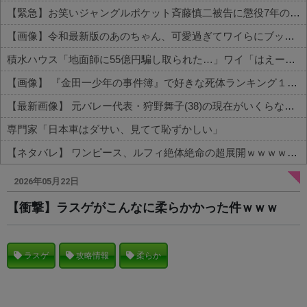
【緊急】お笑いジャングルポケット斉藤慎二被告に懲役7年の求刑←これ…
【画像】令和最新版のあのちゃん、可愛過ぎてワイらにブッ刺さりまくりw w w w w w
積水ハウス「地面師に55億円騙し取られた…」ワイ「はえーかわいそう…会社滅茶苦茶やろなぁ」→
【画像】 『金田一少年の事件簿』で好きな死体ランキング１位がこちら！
【最新画像】 元バレー代表・狩野舞子(38)の現在がいくらなんでも即ハボすぎる！
専門家「日本車はダサい、見てて恥ずかしい」
【ネタバレ】 ワンピース、ルフィ絶体絶命の超展開ｗｗｗｗｗｗｗｗｗｗｗｗｗｗｗｗｗｗｗｗｗｗｗｗｗｗｗｗｗｗｗｗｗｗｗｗｗｗｗｗｗｗｗｗｗ...
Powered by livedoor 相互RSS
2026年05月22日
【衝撃】ラスゲがこんなに柔らかかった件ｗｗｗ
ラスゲ
攻略情報
柔らか