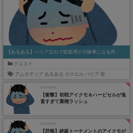
【あるある】バリア忘れで龍処理が大惨事になる件
クエスト
アムネディア
あるある
カマエル
バリア
龍
2026/08/06
【衝撃】初戦アイクモ＆ハービセルが鬼
畜すぎて棄権ラッシュ
2026/08/05
【悲報】絶級トーナメントのアイクモが