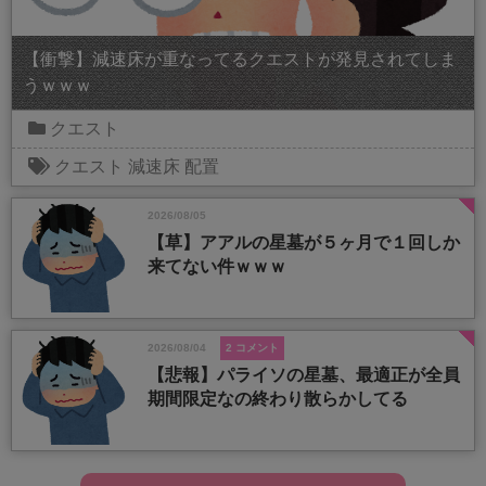
【衝撃】減速床が重なってるクエストが発見されてしま
うｗｗｗ
クエスト
クエスト
減速床
配置
2026/08/05
【草】アアルの星墓が５ヶ月で１回しか
来てない件ｗｗｗ
2026/08/04
2 コメント
【悲報】パライソの星墓、最適正が全員
期間限定なの終わり散らかしてる