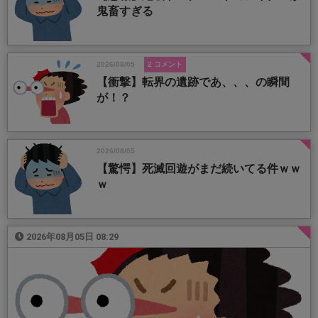
鬼畜すぎる
2026/08/05
2 コメント
【衝撃】転界の遺跡であ、、、の瞬間
が！？
2026/08/05
【驚愕】死滅回遊がまだ続いてる件ｗｗ
ｗ
2026年08月05日 08:29