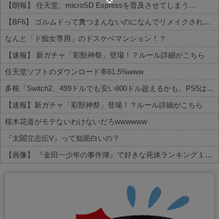
【朗報】 任天堂、microSD Expressを普及させてしまう…
【BF6】 ゴルムドって糞つまんないのになんでリメイクされたの？
なんと「ド痴女専用」のドスケベマンション！？
【速報】 新ガチャ「彩獣神祭」登場！？ルール詳細がこちら
任天堂ソフトのダウンロード率61.5%www
多根「Switch2、499ドルでも安い800ドル超えるかも。PS5は直近での値上げ可能性低い」
【速報】新ガチャ「彩獣神祭」登場！？ルール詳細がこちら
桜木花道がモテないわけないだろwwwwww
『太閤立志伝V』って知面白いの？
【画像】 『金田一少年の事件簿』で好きな死体ランキング１位がこちら！
Powered by livedoor 相互RSS