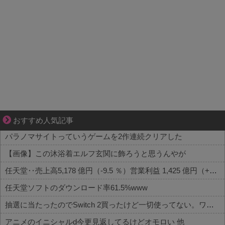
不器用な二人が辿り着いた、切なく温かい恋物語
おすすめ人気記事
パラノマサイトっていうゲームを2作連続クリアした
【画像】この沐浴着エルフ玄関に飾ろうと思うんやが
任天堂‥売上高5,178 億円（-9.5 ％）営業利益 1,425 億円（+150.5 %）
任天堂ソフトのダウンロード率61.5%www
抽選に当たったのでSwitch 2買ったけど一切使ってない。ワイだけ？
アニメのイニシャルd今更見返してるけどオモロい 他