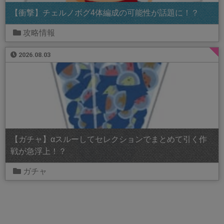
【衝撃】チェルノボグ4体編成の可能性が話題に！？
攻略情報
2026.08.03
【ガチャ】αスルーしてセレクションでまとめて引く作
戦が急浮上！？
ガチャ