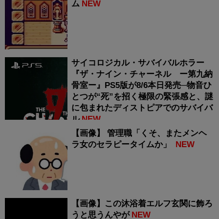
ム
NEW
サイコロジカル・サバイバルホラー
『ザ・ナイン・チャーネル ー第九納
骨室ー』PS5版が8/6本日発売─物音ひ
とつが“死”を招く極限の緊張感と、謎
に包まれたディストピアでのサバイバ
ル
NEW
【画像】 管理職「くそ、またメンヘ
ラ女のセラピータイムか」
NEW
【画像】この沐浴着エルフ玄関に飾ろ
うと思うんやが
NEW