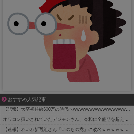
共感必至の“日常修羅場”短編集！
おすすめ人気記事
【悲報】大卒初任給600万の時代へwwwwwwwwwwwwwwwwwww
オワコン扱いされていたデジモンさん、令和に全盛期を超える利益を生み出していた
【速報】れいわ新選組さん「いのちの党」に改名ｗｗｗｗｗｗｗｗ