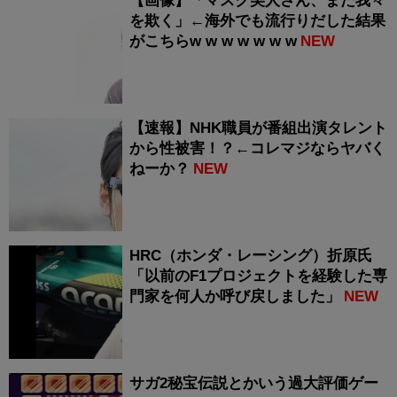
【画像】「マスク美人さん、また我々
を欺く」←海外でも流行りだした結果
がこちらw w w w w w w
NEW
【速報】NHK職員が番組出演タレント
から性被害！？←コレマジならヤバく
ねーか？
NEW
HRC（ホンダ・レーシング）折原氏
「以前のF1プロジェクトを経験した専
門家を何人か呼び戻しました」
NEW
サガ2秘宝伝説とかいう過大評価ゲー