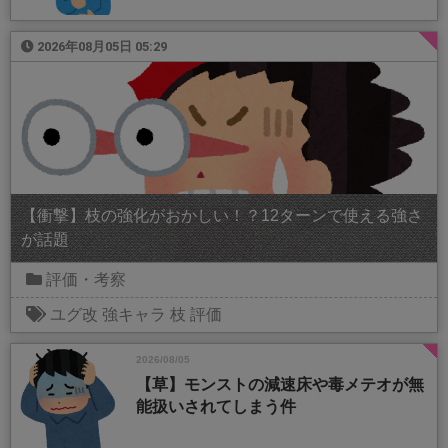
2026年08月05日 05:29
【衝撃】枝の強化がおかしい！？12ターンで使える強さ
が話題
評価・考察
ユグ改
強キャラ
枝
評価
2026/08/05
【草】モンストの減速床や毒メテオが無
能扱いされてしまう件