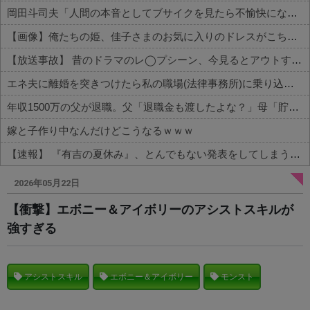
岡田斗司夫「人間の本音としてブサイクを見たら不愉快になる。この責任をどうとるんだ」
【画像】俺たちの姫、佳子さまのお気に入りのドレスがこちらです←コレは可愛過ぎるw w w w w w w w
【放送事故】 昔のドラマのレ◯プシーン、今見るとアウトすぎる・・・
エネ夫に離婚を突きつけたら私の職場(法律事務所)に乗り込んできた 堂々と「離婚の法律相談です。母の薦めでこちらに参りました」と言っているが、...
年収1500万の父が退職。父「退職金も渡したよな？」母「貯金なんてないよー」父「全部なくなったの！？」→予想外の返事に家族騒然となり…
嫁と子作り中なんだけどこうなるｗｗｗ
【速報】 『有吉の夏休み』、とんでもない発表をしてしまう！！！！！
Powered by livedoor 相互RSS
2026年05月22日
【衝撃】エボニー＆アイボリーのアシストスキルが
強すぎる
アシストスキル
エボニー＆アイボリー
モンスト