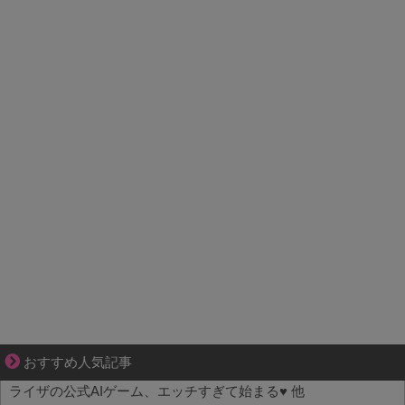
好青年の片思いが壊れていくまで
おすすめ人気記事
ライザの公式AIゲーム、エッチすぎて始まる♥ 他