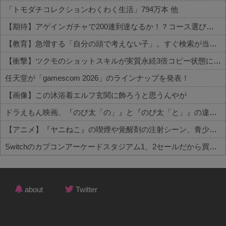
「トモダチコレクションわくわく生活」794万本 他
【期待】アゲインガチャで200連到達なるか！？コース選びの行方 他
【教育】急増する「自分の頭で考えない子」。すぐ検索が当たり前に…スマホ時代の“親切すぎる教育”が奪った力 他
【衝撃】ツクモのショットスキルが実質永続3倍コピー状態に 他
任天堂が「gamescom 2026」のラインナップを発表！
【画像】この沐浴着エルフ玄関に飾ろうと思うんやが
ドラえもん映画、『のび太「の」』と『のび太「と」』の違いがわからないと話題に
【アニメ】『ヤニねこ』の喫煙や覚醒剤の注射シーン、青少年への影響をめぐってBPOで問題視「社会的な問題になっている時に紛らわしいことをするな」
Switchのカプコンアーケードスタジアム1、2セールだから買ってしまった
Powered by livedoor 相互RSS
about
Twitter