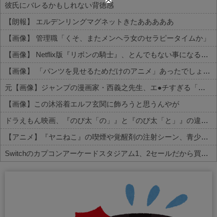
彼氏にバレるかもしれない背徳感
【朗報】 エルデンリングマグネットきたあああああ
【画像】 管理職「くそ、またメンヘラ女のセラピータイムか」
【画像】 Netflix版『リボンの騎士』、とんでもない事になるｗｗｗｗｗ
【画像】 「パンツを見せるためだけのアニメ」あったでしょｗｗｗｗｗ
元【画像】ジャンプの漫画家・西義之先生、エ●チすぎる「八尺様」の新作エ□漫画を描く
【画像】この沐浴着エルフ玄関に飾ろうと思うんやが
ドラえもん映画、『のび太「の」』と『のび太「と」』の違いがわからないと話題に
【アニメ】『ヤニねこ』の喫煙や覚醒剤の注射シーン、青少年への影響をめぐってBPOで問題視「社会的な問題になっている時に紛らわしいことをするな」
Switchのカプコンアーケードスタジアム1、2セールだから買ってしまった
Powered by livedoor 相互RSS