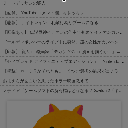
ヌードデッサンの犯人
【画像】 YouTubeコメント欄、キレッキレ
【悲報】 ナイトレイン、利敵行為がブームになる
【画像あり】 伝説巨神イデオンの作中で初めてイデオンガンを使用しその威力を目にした主人公達の反応がこちら…
ゴールデンボンバーのライブ中に突然、謎の女性がカンペを持って、ステージ上に乱入！→演出かと思いきや、とんでもなくガチでやばすぎる大事故に・...
【郎報】 新人エ□漫画家「デカケツのエ□漫画を描くか…」←1000万円稼いでしまう
「ゼノブレイド ディフィニティブエディション」 Nintendo Switch 2 Edition 3,713 本
【衝撃】カーミラかそれとも…！？悩む選択の結果がコチラ
おまえらが面白いと思ったホラー映画教えて
メディア『ゲームソフトの所有権はどうなる？ Switch 2「キーカード」がはらむ問題点』
Powered by livedoor 相互RSS