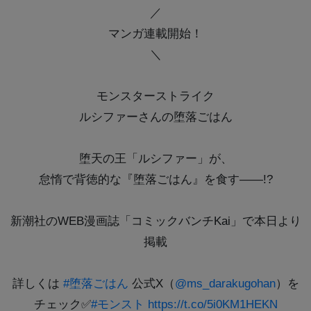
／
マンガ連載開始！
＼
モンスターストライク
ルシファーさんの堕落ごはん
堕天の王「ルシファー」が、
怠惰で背徳的な『堕落ごはん』を食す――!?
新潮社のWEB漫画誌「コミックバンチKai」で本日より
掲載
詳しくは
#堕落ごはん
公式X（
@ms_darakugohan
）を
チェック✅
#モンスト
https://t.co/5i0KM1HEKN