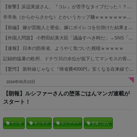
【衝撃】浜辺美波さん、『コレ』が苦手なタイプだった！？←お世話してあげたい弱男が大量沸きしてしまうw w w w w w w w w
辛辛魚（からからさかな）とかいうカップ麺ｗｗｗｗｗｗｗｗｗｗ
【前編】 嫁が芸能人と密会。嫁にボイレコを仕掛けた結果まさかの
【外国人問題】 小野田紀美大臣「議論すべき時だ」→SNS「まだ議論もしてなかったんだ...」→小野田大臣「これが進歩状況です」めちゃくちゃ仕事して...
【速報】 日本の防衛省、ようやく気づいた模様ｗｗｗｗｗ
記録的猛暑の欧州、ドナウ川の水位が低下してマンモスの骨や沈没したドイツ軍の戦艦が出現
【驚愕】 新幹線じゃなく『帰省費4000円』安くなる在来線で帰省した結果ｗｗｗｗｗ
Powered by livedoor 相互RSS
2026年05月22日
【朗報】ルシファーさんの堕落ごはんマンガ連載が
スタート！
マンガ
モンスト
ルシファー
堕落ごはん