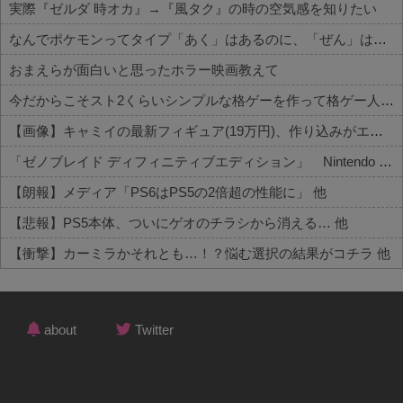
実際『ゼルダ 時オカ』→『風タク』の時の空気感を知りたい
なんでポケモンってタイプ「あく」はあるのに、「ぜん」は無いの？
おまえらが面白いと思ったホラー映画教えて
今だからこそスト2くらいシンプルな格ゲーを作って格ゲー人口を増やした方がいいと思う
【画像】キャミイの最新フィギュア(19万円)、作り込みがエグすぎるｗｗｗｗｗ 他
「ゼノブレイド ディフィニティブエディション」 Nintendo Switch 2 Edition 3,713 本 他
【朗報】メディア「PS6はPS5の2倍超の性能に」 他
【悲報】PS5本体、ついにゲオのチラシから消える… 他
【衝撃】カーミラかそれとも…！？悩む選択の結果がコチラ 他
Powered by livedoor 相互RSS
about
Twitter