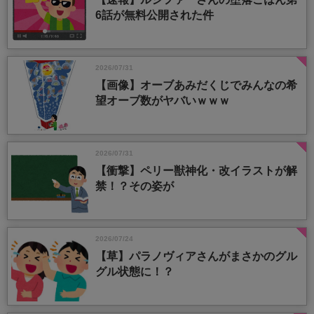
6話が無料公開された件
2026/07/31
【画像】オーブあみだくじでみんなの希
望オーブ数がヤバいｗｗｗ
2026/07/31
【衝撃】ペリー獣神化・改イラストが解
禁！？その姿が
2026/07/24
【草】パラノヴィアさんがまさかのグル
グル状態に！？