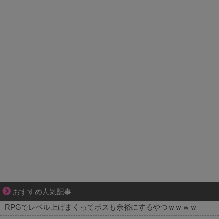
成長の先で気づいた想い、不器用な大人の恋
おすすめ人気記事
RPGでレベル上げまくってボスも余裕にするやつｗｗｗｗ