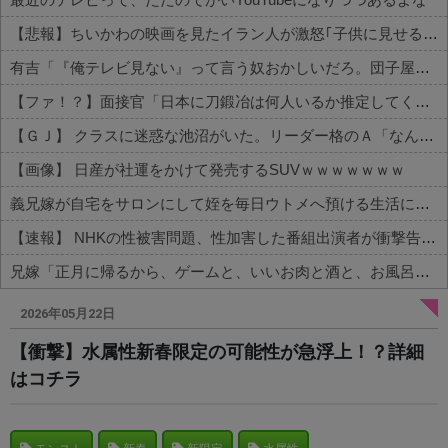
【悲報】ちいかわの映画を見たイラン人が激怒｢子供に見せる内容じゃない｡悪影響は計り知れない｣←これw w w w w w w w w
有吉「『俺テレビ見ない』って言う奴おかしいだろ。団子屋で『団子食べない』って言うか？」
【ファ！？】面接官「日本に刀鍛冶は何人いるか推定してください」 俺「188人です」 面接官「どういう風に考えましたか？」 俺「知ってました」→この後『こう』なったんだがマジで納得いかない！！！！！
【ＧＪ】 クラスに迷惑な池沼がいた。リーダー格のＡ「なんで支援学級に入れないんですか？」先生「背の高い低いと同じで、これも個性なの！差別は...
【画像】 日産が社運をかけて発売するSUVｗｗｗｗｗｗｗ
義兄嫁が自宅をサロンにして姪を毎日ウトメへ預ける生活に。数年後、そのツケが一気に回ってきて…
【速報】 NHKの性被害問題、性加害した番組出演者が衝撃告白！
兄嫁「正月に帰るから、ゲームと、いいお肉と酒と、お風呂グッズの準備しとけよ」寝起きの私「知るかボケ」兄嫁「キィィィィー！！！！」私「あ…」
Powered by livedoor 相互RSS
2026年05月22日
【衝撃】水属性新春限定の可能性が急浮上！？詳細
はコチラ