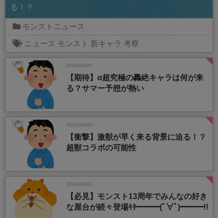
る！？
モンストニュース
ニュース
モンスト
新キャラ
考察
2026/08/06
【期待】α超究極の轟絶キャラは何が来
る？サマー予想が熱い
2026/08/05
【衝撃】激獣が早く来る背景に迫る！？
超獣コラボの可能性
2026/08/05
【必見】モンスト13周年でみんなの好き
な屋台が続々登場ｷﾀ━━━(ﾟ∀ﾟ)━━━!!