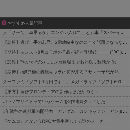
妻が嫌すぎて壊れていった、ある夫の現実
おすすめ人気記事
人「さーて、車乗るか。エンジン入れて、と」車「スパーイダマーンッ」→炎上 他
【悲報】逃げ上手の若君、2期放映中なのに全く話題にならない 他
【期待】モンスト8月コラボの予想が続々登場ｷﾀ━━━(ﾟ∀ﾟ)━━━!! 他
【悲報】”ちいかわ”のモモンガ退場まであと残り数話か 他
【期待】α超究極の轟絶キャラは何が来る？サマー予想が熱い 他
スーファミ「ソフト1万円です！」メガドライブ「ソフト6000円です！」←これでメガドラが負けた理由
【東方】黄昏フロンティアの新作はまだかのう…
パラノマサイトっていうゲームを2作連続クリアした
1年戦争の連邦軍の開発力→ガンダム、ガンキャノン、ガンタンク、ジム、ボール
『ケムコ』とかいうRPG大量生産してる謎のメーカー