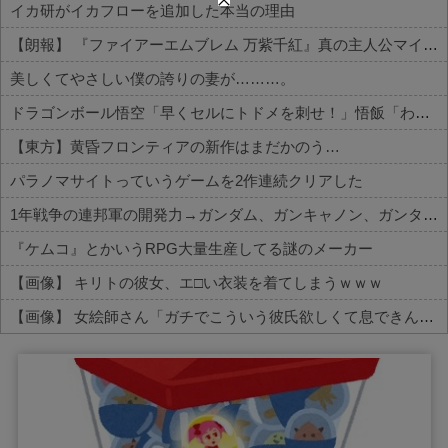
イカ研がイカフローを追加した本当の理由
【朗報】 『ファイアーエムブレム 万紫千紅』真の主人公マイユニはキャラメイクが可能
美しくてやさしい僕の誇りの妻が………。
ドラゴンボール悟空「早くセルにトドメを刺せ！」悟飯「わかりましたお父さん」←これｗｗｗ
【東方】黄昏フロンティアの新作はまだかのう…
パラノマサイトっていうゲームを2作連続クリアした
1年戦争の連邦軍の開発力→ガンダム、ガンキャノン、ガンタンク、ジム、ボール
『ケムコ』とかいうRPG大量生産してる謎のメーカー
【画像】 キリトの彼女、エ□い衣装を着てしまうｗｗｗ
【画像】 女絵師さん「ガチでこういう彼氏欲しくて息できん」→2000万view
Powered by livedoor 相互RSS