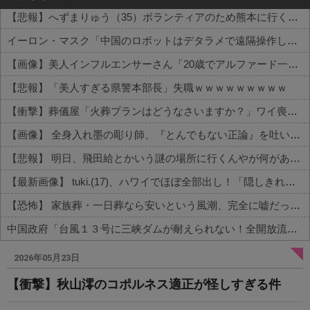
【悲報】へずまりゅう（35）ボランティアのため熊本に行くも体調不良で病院に行く
イーロン・マスク「中国のロボットはデタラメで遠隔操作してるだけ」
【画像】美人インフルエンサーさん「20歳でアルファード一括で買えちゃう私って素敵」←これってガチなん？それともネタなん？w w w w w w w w w
【悲報】「美人すぎる県警本部長」失職ｗｗｗｗｗｗｗｗｗ
【衝撃】葬儀屋「火葬プランはどうなさいますか？」ワイ喪主「直葬で(即答)」→結果ァw w w w w w w w w w
【画像】 全身入れ墨の彫り師、『とんでもない正論』を吐いて30万再生されてしまうｗｗｗｗｗｗｗ
【悲報】 明日、飛田給とかいう謎の場所に行くんやが何があるんや????・・・・・・・・・
【最新画像】 tuki.(17)、ハワイでほぼ全部出し！「隠しきれない美貌」とSNSざわつく
【恐怖】 家族葬・一日葬なら安いという風潮、完全に嘘だった・・・・
中国政府「台風１３号に三峡ダムが耐えられない！全開放流しろ！」⇒ 下流域の街が壊滅状態ｗｗｗｗｗ
Powered by livedoor 相互RSS
2026年05月23日
【衝撃】秋山澪のコポルネス適正が怪しすぎる件