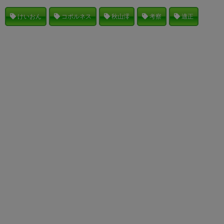
けいおん
コポルネス
秋山澪
考察
適正