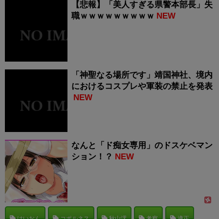
【悲報】「美人すぎる県警本部長」失
職ｗｗｗｗｗｗｗｗｗ
NEW
「神聖なる場所です」靖国神社、境内
におけるコスプレや軍装の禁止を発表
NEW
なんと「ド痴女専用」のドスケベマン
ション！？
NEW
けいおん
コポルネス
秋山澪
考察
適正