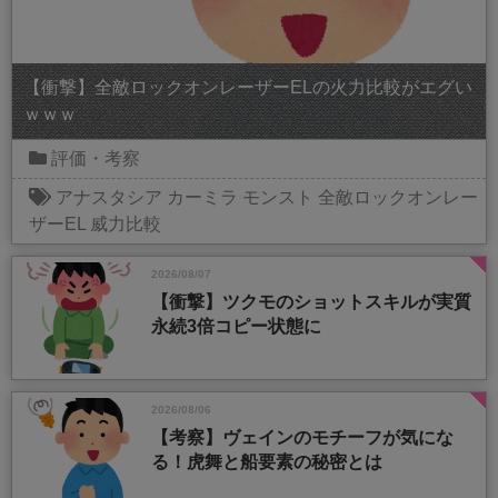
【衝撃】全敵ロックオンレーザーELの火力比較がエグい
ｗｗｗ
評価・考察
アナスタシア
カーミラ
モンスト
全敵ロックオンレー
ザーEL
威力比較
2026/08/07
【衝撃】ツクモのショットスキルが実質
永続3倍コピー状態に
2026/08/06
【考察】ヴェインのモチーフが気にな
る！虎舞と船要素の秘密とは