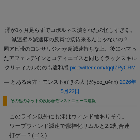
澪が1ヶ月足らずでコポルネス潰されたの怪しすぎる。
減速壁＆減速床の反貫で接待来るんじゃないの？
同アビ帯のコンサリジオが超減速持ちな上、後にハマっ
たアフェレデインとコディエゴスと同じくラックスキル
クリティカルなのも違和感
pic.twitter.com/tqqIZPyCRM
— とある東方・モンスト好きの人 (@yco_u4nh)
2026年
5月22日
その他のネットの反応@モンストニュース速報
このライン以外にも澪はウィンド軸ありそう。
ワープウィンド減速で獣神化リムルと2:2割合連
打ゲー？(ゴミ)