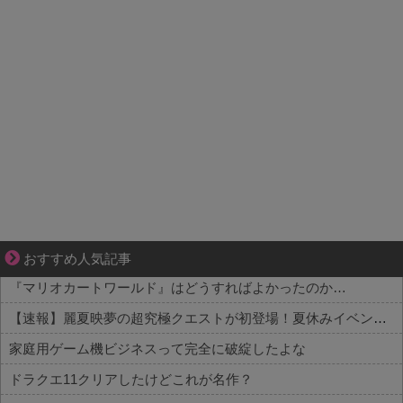
1420gの娘がくれた“生きる力”。
おすすめ人気記事
『マリオカートワールド』はどうすればよかったのか…
【速報】麗夏映夢の超究極クエストが初登場！夏休みイベントの新展開
家庭用ゲーム機ビジネスって完全に破綻したよな
ドラクエ11クリアしたけどこれが名作？