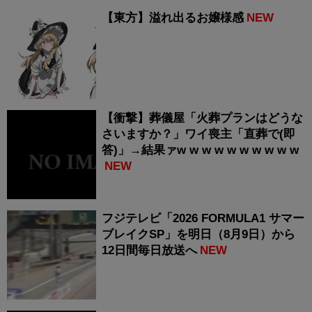
【東方】溢れ出るお嬢様感
NEW
【衝撃】葬儀屋「火葬プランはどうな
さいますか？」ワイ喪主「直葬で(即
答)」→結果ァw w w w w w w w w w
NEW
フジテレビ「2026 FORMULA1 サマー
ブレイクSP」を明日（8月9日）から
12日間毎日放送へ
NEW