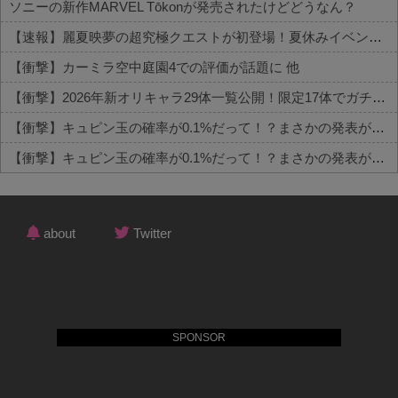
ソニーの新作MARVEL Tōkonが発売されたけどどうなん？
【速報】麗夏映夢の超究極クエストが初登場！夏休みイベントの新展開 他
【衝撃】カーミラ空中庭園4での評価が話題に 他
【衝撃】2026年新オリキャラ29体一覧公開！限定17体でガチャの質が 他
【衝撃】キュピン玉の確率が0.1%だって！？まさかの発表がコチラ 他
【衝撃】キュピン玉の確率が0.1%だって！？まさかの発表がコチラ 他
Powered by livedoor 相互RSS
about
Twitter
SPONSOR