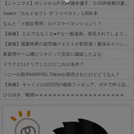
【シャニマス】ガシャからP-SSR黛冬優子、S-SSR有栖川夏葉が登場！イベントS-SR福丸小糸！
Switch『カルドセプト ザ ファースト』1,858 本
なんと「ド痴女専用」のドスケベマンション！？
【画像】 とんでもなくエ●チな一般漫画、発見されてしまう【セッ○ス描写あり】
【速報】麗夏映夢の超究極クエストが初登場！夏休みイベントの新展開
家庭用ゲーム機ビジネスって完全に破綻したよな
ドラクエ11クリアしたけどこれが名作？
ソニーの新作MARVEL Tōkonが発売されたけどどうなん？
【画像】 キャミイの18万円の最新フィギュア、ガチで作り込みがエグすぎる
ひろゆき、離婚ｗｗｗｗｗｗｗｗｗｗｗｗｗｗｗｗｗｗｗｗ
Powered by livedoor 相互RSS