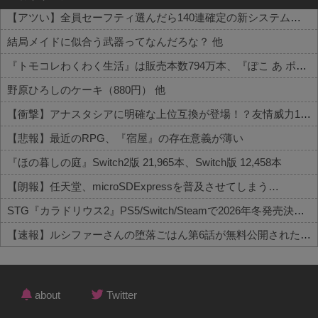
【アツい】全員セーフティ選んだら140連確定の新システムが話題 他
結局メイドに似合う武器ってなんだろな？ 他
『トモコレわくわく生活』は販売本数794万本、『ぽこ あ ポケモン』は946万本 他
野原ひろしのケーキ（880円） 他
【衝撃】アナスタシアに明確な上位互換が登場！？友情威力10倍級のバケモン性能 他
【悲報】最近のRPG、『宿屋』の存在意義が薄い
『ほの暮しの庭』Switch2版 21,965本、Switch版 12,458本
【朗報】任天堂、microSDExpressを普及させてしまう…
STG『カラドリウス2』PS5/Switch/Steamで2026年冬発売決定！ティザーPVが公開
【速報】ルシファーさんの堕落ごはん第6話が無料公開された件
Powered by livedoor 相互RSS
about
Twitter