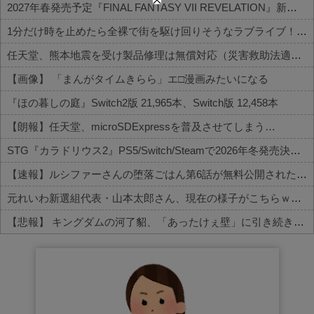
2027年春発売予定『FINAL FANTASY VII REVELATION』新映像が「gamescom Opening Night Live」で公開！8/26 午前3時配信予定
1分だけ時を止めたら全裸で街を駆け回りそうなラブライブ！キャラ
任天堂、熊本地震を受け製品修理は無償対応（災害救助法適用地域）
【画像】 「まんがタイムきらら」エ□漫画みたいになる
『ほの暮しの庭』Switch2版 21,965本、Switch版 12,458本
【朗報】任天堂、microSDExpressを普及させてしまう…
STG『カラドリウス2』PS5/Switch/Steamで2026年冬発売決定！ティザーPVが公開
【速報】ルシファーさんの堕落ごはん第6話が無料公開された件
元れいわ新選組代表・山本太郎さん、現在の様子がこちらｗｗｗｗｗ
【悲報】 キングダムの河了貂、「あったけぇ壁」に引き続き更に味方をぶっ殺す作戦を実行するWWWWWWWWWWWWWWWWWWWWWWWWWWWWWWWWWWWWWWWWWWWWWWWW
Powered by livedoor 相互RSS