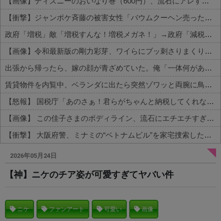
【画像】ディズニーのおいなり巻（600円）、流石にアレすぎて賛否両論の大炎上をしてしまうw w w w w w w
【衝撃】ジャンポケ斉藤の被害女性「バウムクーヘン売ったりTikTokライブしててムカついたから示談しなかった」←コレってさ…
政府「増税」敵「増税すんな！増税メガネ！」→政府「減税」敵「減税すんな！社会保障どうなる！」
【画像】令和最新版の剛力彩芽、ワイらにブッ刺さりまくりと話題にw w w w w w w w w w w w w
出張から帰ったら、嫁の顔が青ざめていた。俺「一体何があったんだ？」嫁「…」→子供たちに話を聞くと…
賃貸物件を内覧中、ベランダに出たら突然ゾワッと両腕に鳥肌が出た。「やっぱりこの部屋嫌だ」と思った瞬間、体が前にドンッと突き飛ばされて…
【怒報】 国税庁「あのさぁ！君らがちゃんと納税してくれないとこうなっちゃうけどどうする？！」←これw w w w w w w w
【画像】 この佳子さまのボディライン、流石にエチエチすぎやろ！
【衝撃】 大阪府警、ミナミの“ベトナムビル”を家宅捜索した結果・・・・・・
Powered by livedoor 相互RSS
2026年05月24日
【神】ニケのチア姿が可愛すぎてヤバい件
ニケ
ファンアート
可愛い
画像