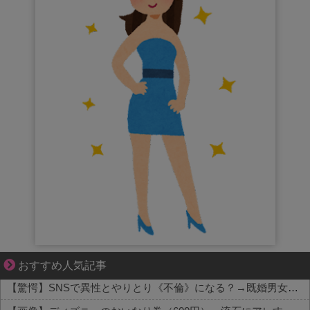
悩んでいるのは私だけ？夫との距離
おすすめ人気記事
【驚愕】SNSで異性とやりとり《不倫》になる？→既婚男女の約7割がまさかの『こう』回答してしまうw w w w w w w w