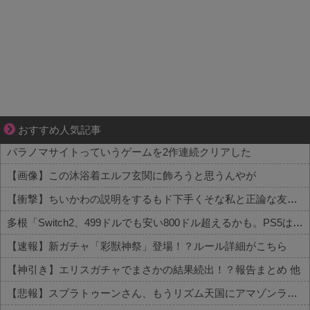
恋は疑惑に染まり、狂気へ変わる
おすすめ人気記事
パラノマサイトっていうゲームを2作連続クリアした
【画像】この沐浴着エルフ玄関に飾ろうと思うんやが
【衝撃】ちいかわの説明をするもド下手くそな私と正論な友人がコチラ・・・・・
多根「Switch2、499ドルでも安い800ドル超えるかも。PS5は直近での値上げ可能性低い」
【速報】新ガチャ「彩獣神祭」登場！？ルール詳細がこちら
【神引き】エリスガチャでまさかの結果続出！？報告まとめ 他
【悲報】スプラトゥーンさん、もうリズム天国にアマゾンランキングで敗北wwwwwwwww 他