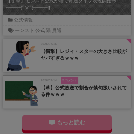
【衝撃】モンスト公式が猫で貫通タイプ表現開始ｷﾀ
━━━(ﾟ∀ﾟ)━━━!!
公式情報
モンスト
公式
猫
貫通
2026/07/16
【衝撃】レジィ・スターの大きさ比較が
ヤバすぎるｗｗｗ
2026/07/14
2 コメント
【草】公式放送で割合が禁句扱いされて
る件ｗｗｗ
もっと読む