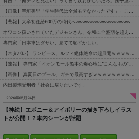
有吉「『俺テレビ見ない』って言う奴おかしいだろ。団子屋で『団子食べない』って言うか？」
【画像】宇垣美里「学生時代は全然モテなかったです」←これほんまかぁ？w w w w w w w w
【悲報】大卒初任給600万の時代へwwwwwwwwwwwwwwwwwww
オワコン扱いされていたデジモンさん、令和に全盛期を超える利益を生み出していた
専門家「日本車はダサい、見てて恥ずかしい」
【ネタバレ】 ワンピース、ルフィ絶体絶命の超展開ｗｗｗｗｗｗｗｗｗｗｗｗｗｗｗｗｗｗｗｗｗｗｗｗｗｗｗｗｗｗｗｗｗｗｗｗｗｗｗｗｗｗｗｗｗ...
【速報】 専門家「イオンモール熊本の爆心地に”こんなもの”があったんだけど…」
【画像】 真夏日のプール、ガチで最高すぎｗｗｗｗｗｗｗｗｗｗ
内田梨瑚受刑者「社会に戻りたいです」
Powered by livedoor 相互RSS
2026年05月24日
【神絵】エボニー＆アイボリーの描き下ろしイラス
トが公開！？車内シーンが話題