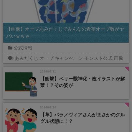
【画像】オーブあみだくじでみんなの希望オーブ数がヤ
バいｗｗｗ
公式情報
あみだくじ
オーブ
キャンぺーン
モンスト公式
画像
2026/07/31
【衝撃】ペリー獣神化・改イラストが解
禁！？その姿が
2026/07/24
【草】パラノヴィアさんがまさかのグル
グル状態に！？