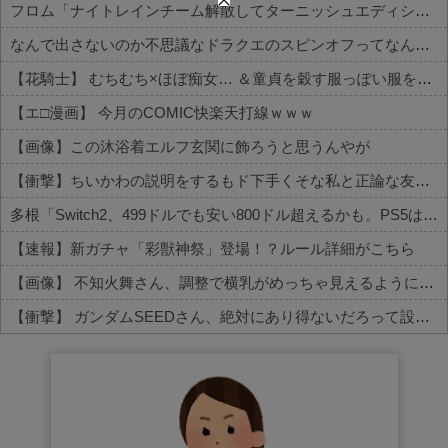
フロム「ナイトレインチーム解散してターニッシュエディション完成させました」←これｗｗｗｗ
なんで出さないのか不思議なドラクエのスピンオフってなんかある？
【花騎士】 むちむち×ほぼ痴女… ＆童貞を穀す服っぽい服をきたホウオウボクへの反応！！！
【エ□漫画】 今月のCOMIC快楽天打線ｗｗｗ
【画像】この沐浴着エルフ玄関に飾ろうと思うんやが
【衝撃】ちいかわの説明をするもド下手くそな私と正論な友人がコチラ・・・・・
多根「Switch2、499ドルでも安い800ドル超えるかも。PS5は直近での値上げ可能性低い」
【速報】新ガチャ「彩獣神祭」登場！？ルール詳細がこちら
【画像】 不知火舞さん、調整で横乳がめっちゃ見えるようになるｗｗｗｗｗｗ
【衝撃】 ガンダムSEEDさん、絶対にあり得ないだろって設定がこちらｗｗｗ
Powered by livedoor 相互RSS