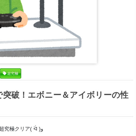
超究極
で突破！エボニー＆アイボリーの性
超究極クリア( ᐛ )و