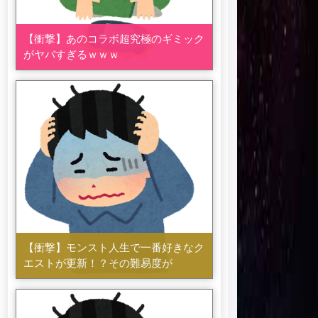
【衝撃】あのコラボ超究極のギミック
がヤバすぎるｗｗｗ
【衝撃】モンスト人生で一番好きなク
エストが更新！？その難易度が