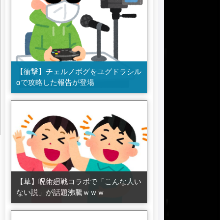
【衝撃】チェルノボグをユグドラシル
αで攻略した報告が登場
【草】呪術廻戦コラボで「こんな人い
ない説」が話題沸騰ｗｗｗ