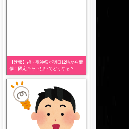
【速報】超・獣神祭が明日12時から開
催！限定キャラ狙いでどうなる？