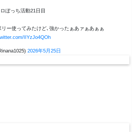
ロぼっち活動21日目
ボリー使ってみたけど､強かったぁあァぁあぁぁ
twitter.com/IIYzJo4QOh
Rinana1025)
2026年5月25日