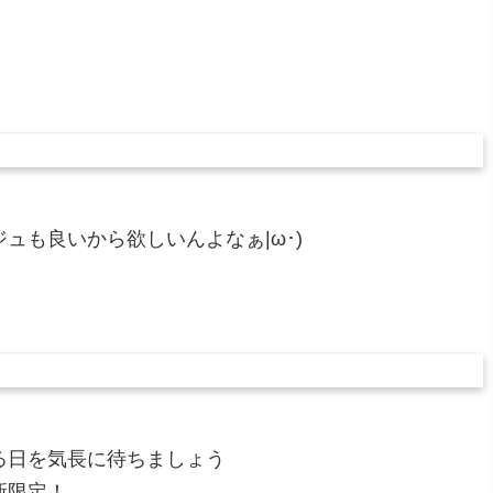
ュも良いから欲しいんよなぁ|ω･)
る日を気長に待ちましょう
新限定！