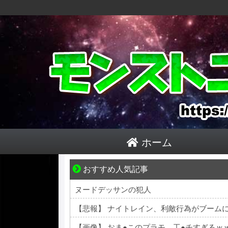
ホーム
おすすめ人気記事
それは純愛か、それともストーカー疑惑か
ヌードデッサンの犯人
【悲報】 ナイトレイン、利敵行為がブーム
【画像】 おま●このプラモ、工●チすぎるｗ