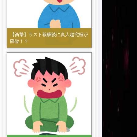
【衝撃】ラスト報酬後に真人超究極が
降臨！？