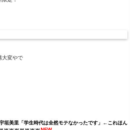
構大変やで
宇垣美里「学生時代は全然モテなかったです」←これほん
w w w w w w w
NEW