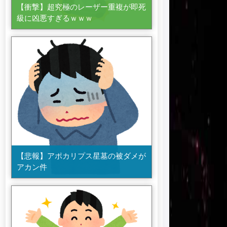
【衝撃】超究極のレーザー重複が即死
級に凶悪すぎるｗｗｗ
【悲報】アポカリプス星墓の被ダメが
アカン件