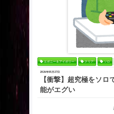
エボニー＆アイボリー
クリア
ソロ
2026年05月27日
【衝撃】超究極をソロ
能がエグい