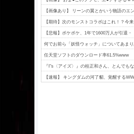
【画像あり】 リーンの翼とかいう物語のエ
【期待】次のモンストコラボはこれ！？今来
【悲報】ポケポケ、1年で1600万人が引退・
何でお前ら「妖怪ウォッチ」についてあまり
任天堂ソフトのダウンロード率61.5%www
『I"s〈アイズ〉』の桂正和さん、とんでも
【速報】 キングダムの河了貂、覚醒するWW
Powered by livedoor 相互RSS