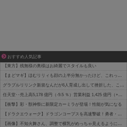
悩んでいるのは私だけ？夫との距離
おすすめ人気記事
【東方】残無様の奥様はお綺麗でスタイルも良い
【まどマギ】ほむリリィも顔の上半分無かったけど、これって何かの伏線だったりするのかな…
グラブルリリンク新規なんだが6人育成し出して挫折した、これ全キャラ育成するのにどんだけかかるの？
任天堂‥売上高5,178 億円（-9.5 ％）営業利益 1,425 億円（+150.5 %）
【衝撃】彩・獣神祭に新限定カーミラが登場！性能が気になる
【ドラクエウォーク】ドラゴンコープスを高速撃破！勇者・クロノス・月輪など攻略編成まとめ 他
【画像】不知火舞さん、調整で横乳がめっちゃ見えるようになるｗｗｗｗｗｗ 他