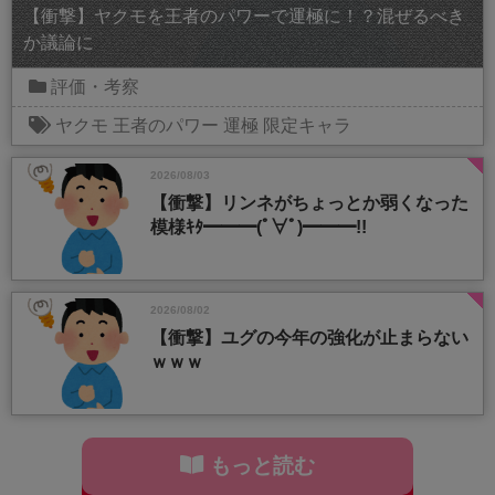
【衝撃】ヤクモを王者のパワーで運極に！？混ぜるべき
か議論に
評価・考察
ヤクモ
王者のパワー
運極
限定キャラ
2026/08/03
【衝撃】リンネがちょっとか弱くなった
模様ｷﾀ━━━(ﾟ∀ﾟ)━━━!!
2026/08/02
【衝撃】ユグの今年の強化が止まらない
ｗｗｗ
もっと読む