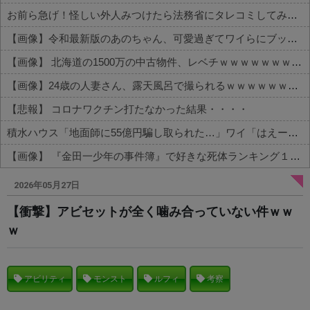
お前ら急げ！怪しい外人みつけたら法務省にタレコミしてみろ！意外と仕事するぞ？
【画像】令和最新版のあのちゃん、可愛過ぎてワイらにブッ刺さりまくりw w w w w w
【画像】 北海道の1500万の中古物件、レベチｗｗｗｗｗｗｗｗｗｗｗｗｗｗｗｗｗｗｗｗ
【画像】24歳の人妻さん、露天風呂で撮られるｗｗｗｗｗｗｗｗｗｗｗｗｗｗｗｗｗ
【悲報】 コロナワクチン打たなかった結果・・・・
積水ハウス「地面師に55億円騙し取られた…」ワイ「はえーかわいそう…会社滅茶苦茶やろなぁ」→
【画像】 『金田一少年の事件簿』で好きな死体ランキング１位がこちら！
Powered by livedoor 相互RSS
2026年05月27日
【衝撃】アビセットが全く噛み合っていない件ｗｗ
ｗ
アビリティ
モンスト
ルフィ
考察