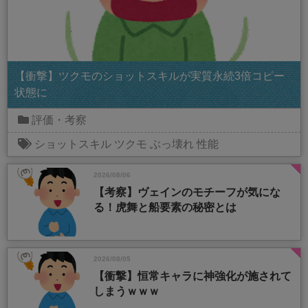
【衝撃】ツクモのショットスキルが実質永続3倍コピー
状態に
評価・考察
ショットスキル
ツクモ
ぶっ壊れ
性能
2026/08/06
【考察】ヴェインのモチーフが気にな
る！虎舞と船要素の秘密とは
2026/08/05
【衝撃】恒常キャラに神強化が施されて
しまうｗｗｗ