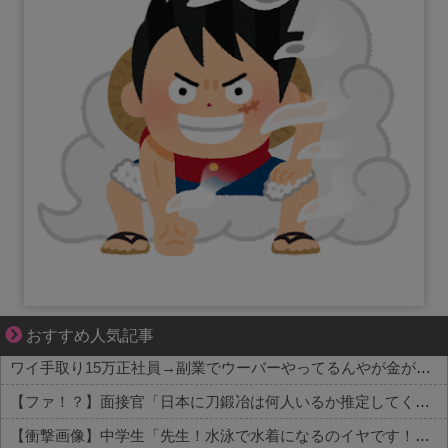
ゾッとして、ほろりとする奇妙な物語。
おすすめ人気記事
ワイ手取り15万正社員→副業でウーバーやってるんやが金がない
【ファ！？】面接官「日本に刀鍛冶は何人いるか推定してください」 俺「188人です」 面接官「どういう風に考えましたか？」 俺「知ってました」→この後『こう』なったんだがマジで納得いかない！！！！！
【衝撃画像】中学生「先生！水泳で水着になるのイヤです！」先生「分かった」→結果まさかの『こう』なってしまうw w w w w w w