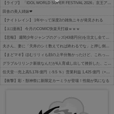
【ライブ】 「IDOL WORLD SUPER FESTIVAL 2026」京王アリーナTOKYO開催決定
田舎の美人姉妹❤
【ナイトレイン】 1年やって深度2の雑魚ニキが発見される
【エ□漫画】 今月のCOMIC快楽天打線ｗｗｗ
【悲報】 週間少年ジャンプのグッズ(43億円分)を注文し全てキャンセルした女逮捕ｗｗｗｗｗｗｗｗ
夫さん、妻に「天井のシミ数えてれば終わるでな」と押し倒されて性行為 → 凄いことになるｗｗｗｗｗ
【まどマギ】ほむリリィも顔の上半分無かったけど、これって何かの伏線だったりするのかな…
グラブルリリンク新規なんだが6人育成し出して挫折した、これ全キャラ育成するのにどんだけかかるの？
任天堂‥売上高5,178 億円（-9.5 ％）営業利益 1,425 億円（+150.5 %）
【衝撃】彩・獣神祭に新限定カーミラが登場！性能が気になる
Powered by livedoor 相互RSS