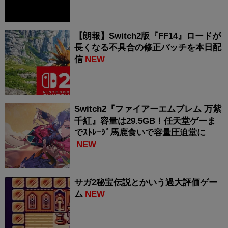
【朗報】Switch2版『FF14』ロードが
長くなる不具合の修正パッチを本日配
信
NEW
Switch2『ファイアーエムブレム 万紫
千紅』容量は29.5GB！任天堂ゲーま
でｽﾄﾚｰｼﾞ馬鹿食いで容量圧迫堂に
NEW
サガ2秘宝伝説とかいう過大評価ゲー
ム
NEW