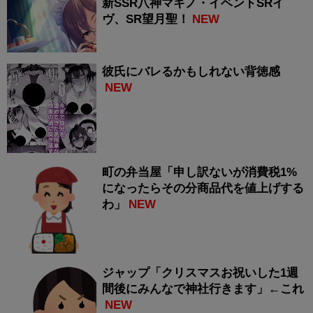
新SSR八神マキノ・イベントSRイ
ヴ、SR望月聖！
NEW
彼氏にバレるかもしれない背徳感
NEW
町の弁当屋「申し訳ないが消費税1%
になったらその分商品代を値上げする
わ」
NEW
ジャップ「クリスマスお祝いした1週
間後にみんなで神社行きます」←これ
NEW