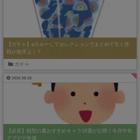
【ガチャ】αスルーしてセレクションでまとめて引く作
戦が急浮上！？
ガチャ
2026.08.03
【必見】戦型の書おすすめキャラ18選が公開！今月中旬
アプデで登場