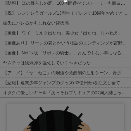
【朗報】 ほの暮らしの庭、100時間遊べてストーリーも面白いスタバレの上位互換だとまじで好評
【祝】 シンデレラガールズ13周年！デレステ10周年おめでとう！ガチャ更新SSR八神マキノ・イベントSRイヴ、SR望月聖！
彼氏にバレるかもしれない背徳感
【画像】 ワイ「ミルク出たね」美少女「出たね、じゃねえ」
【画像あり】 リーンの翼とかいう物語のエンディングが富野作品の中でも屈指の美しさを誇る作品
【画像】 Netflix版『リボンの騎士』、とんでもない事になるｗｗｗｗｗ
ヤムチャは繰気弾を強化していくべきだった
【アニメ】『ヤニねこ』の喫煙や覚醒剤の注射シーン、青少年への影響をめぐってBPOで問題視「社会的な問題になっている時に紛らわしいことをするな」
【悲報】週間少年ジャンプのグッズ(43億円分)を注文し全てキャンセルした女逮捕ｗｗｗｗｗｗｗｗ
オタクに優しいギャル「あっそれプリキュアのｴﾛ同人誌じゃんww♡」
Powered by livedoor 相互RSS