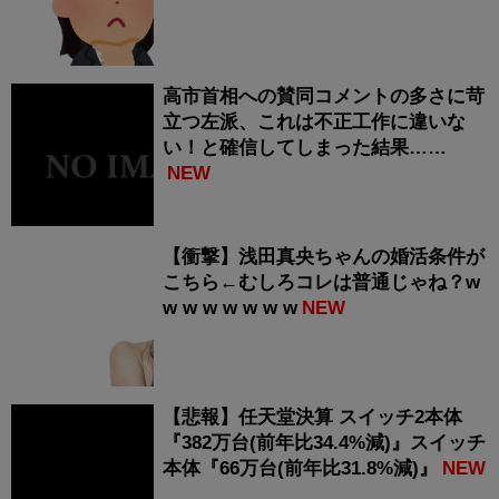
高市首相への賛同コメントの多さに苛
立つ左派、これは不正工作に違いな
い！と確信してしまった結果……
NEW
【衝撃】浅田真央ちゃんの婚活条件が
こちら←むしろコレは普通じゃね？w
w w w w w w w
NEW
【悲報】任天堂決算 スイッチ2本体
『382万台(前年比34.4%減)』スイッチ
本体『66万台(前年比31.8%減)』
NEW