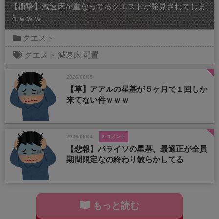
【衝撃】減速床が重なってるクエストが発見されてしま
うｗｗｗ
クエスト
クエスト
減速床
配置
2026/08/05
【草】アアルの星墓が５ヶ月で１回しか
来てない件ｗｗｗ
2026/08/04
2 コメント
【悲報】パライソの星墓、最適正が全員
期間限定なの終わり散らかしてる
もっと読む