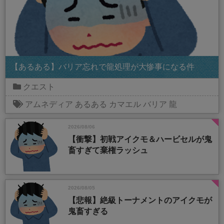
【あるある】バリア忘れで龍処理が大惨事になる件
クエスト
アムネディア
あるある
カマエル
バリア
龍
2026/08/06
【衝撃】初戦アイクモ＆ハービセルが鬼
畜すぎて棄権ラッシュ
2026/08/05
【悲報】絶級トーナメントのアイクモが
鬼畜すぎる