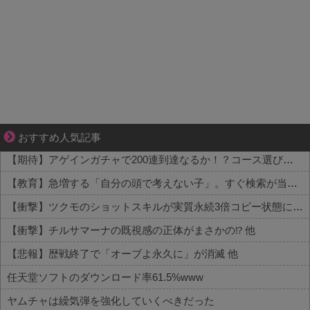
爽やか青年に忍び寄るストーカー疑惑
おすすめ人気記事
【期待】アゲインガチャで200連到達なるか！？コース選びの行方 他
【教育】急増する「自分の頭で考えない子」。すぐ検索が当たり前に…スマホ時代の“親切すぎる教育”が奪った力 他
【衝撃】ツクモのショットスキルが実質永続3倍コピー状態に 他
【衝撃】チルサマーナの既視感の正体がまさかの⁉️ 他
【悲報】歴戦終了で「オーブよ永久に」が消滅 他
任天堂ソフトのダウンロード率61.5%www
ヤムチャは繰気弾を強化していくべきだった