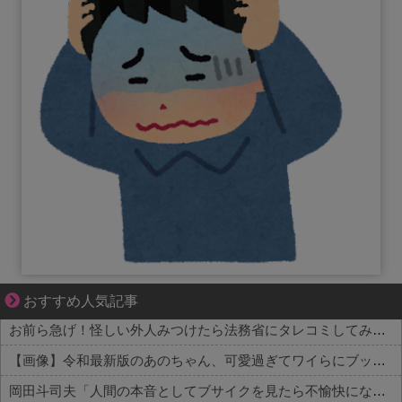
成長の先で気づいた想い、不器用な大人の恋
おすすめ人気記事
お前ら急げ！怪しい外人みつけたら法務省にタレコミしてみろ！意外と仕事するぞ？
【画像】令和最新版のあのちゃん、可愛過ぎてワイらにブッ刺さりまくりw w w w w w
岡田斗司夫「人間の本音としてブサイクを見たら不愉快になる。この責任をどうとるんだ」