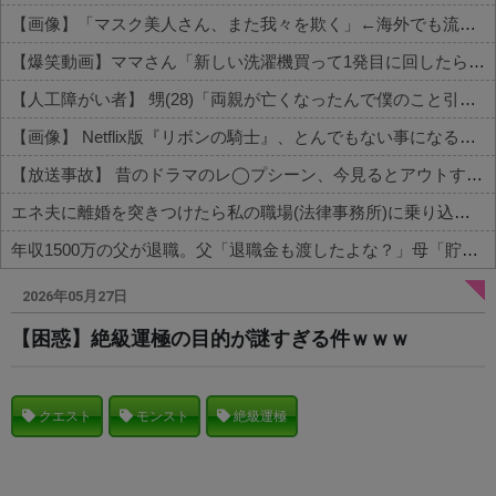
【画像】「マスク美人さん、また我々を欺く」←海外でも流行りだした結果がこちらw w w w w w w
【爆笑動画】ママさん「新しい洗濯機買って1発目に回したらコレw」←こwれwはw w w w w w w w w w
【人工障がい者】 甥(28)「両親が亡くなったんで僕のこと引き取ってほしいんですけど！」なんでいい年したヒキニートを引き取らなきゃいけないんだ...
【画像】 Netflix版『リボンの騎士』、とんでもない事になるｗｗｗｗｗ
【放送事故】 昔のドラマのレ◯プシーン、今見るとアウトすぎる・・・
エネ夫に離婚を突きつけたら私の職場(法律事務所)に乗り込んできた 堂々と「離婚の法律相談です。母の薦めでこちらに参りました」と言っているが、...
年収1500万の父が退職。父「退職金も渡したよな？」母「貯金なんてないよー」父「全部なくなったの！？」→予想外の返事に家族騒然となり…
Powered by livedoor 相互RSS
2026年05月27日
【困惑】絶級運極の目的が謎すぎる件ｗｗｗ
クエスト
モンスト
絶級運極