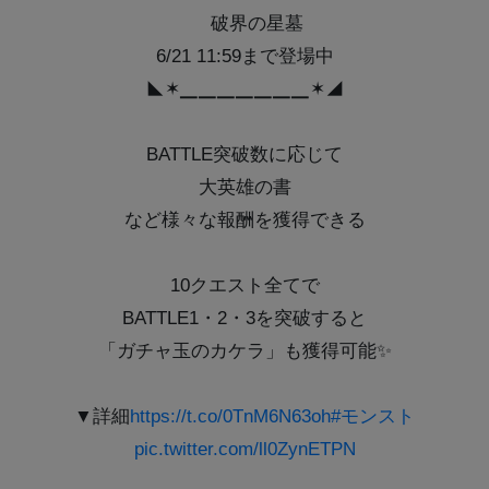
破界の星墓
6/21 11:59まで登場中
◣✶▁▁▁▁▁▁▁✶◢
BATTLE突破数に応じて
大英雄の書
など様々な報酬を獲得できる
10クエスト全てで
BATTLE1・2・3を突破すると
「ガチャ玉のカケラ」も獲得可能✨
▼詳細
https://t.co/0TnM6N63oh
#モンスト
pic.twitter.com/ll0ZynETPN