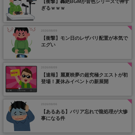
【衝撃】轟絶BGMが音色シリーズで神す
ぎるｗｗｗ
2026/08/09
【衝撃】モン日のレザバリ配置が本気で
エグい
2026/08/09
【速報】麗夏映夢の超究極クエストが初
登場！夏休みイベントの新展開
2026/08/06
【あるある】バリア忘れで龍処理が大惨
事になる件