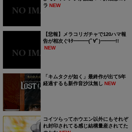
ラ
NEW
【悲報】メラコリガチャで120ハマ報
告が相次ぐｷﾀ━━━(ﾟ∀ﾟ)━━━!!
NEW
「キムタクが如く」最終作が出て5年
経過するも新作音沙汰無し
NEW
コイツらってホウエン以外にもそれぞ
れ封印されてる感じ結構量産されてた