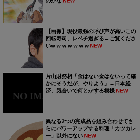
のかな
NEW
【画像】現役最強の呼び声が高いこの
回転寿司、レベチ過ぎる→ご覧くださ
いw w w w w w w
NEW
片山財務相「金はない金はないって確
かにそうだが、やりよう」→日本経
済、気合いで何とかする模様
NEW
異なる2つの完成品を組み合わせてさ
らにパワーアップする料理「カツカレ
ー」以外にない
NEW