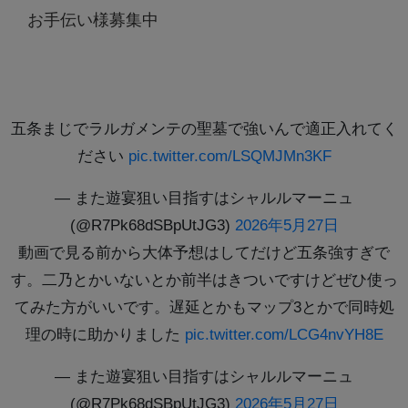
お手伝い様募集中
五条まじでラルガメンテの聖墓で強いんで適正入れてく
ださい
pic.twitter.com/LSQMJMn3KF
— また遊宴狙い目指すはシャルルマーニュ
(@R7Pk68dSBpUtJG3)
2026年5月27日
動画で見る前から大体予想はしてだけど五条強すぎで
す。二乃とかいないとか前半はきついですけどぜひ使っ
てみた方がいいです。遅延とかもマップ3とかで同時処
理の時に助かりました
pic.twitter.com/LCG4nvYH8E
— また遊宴狙い目指すはシャルルマーニュ
(@R7Pk68dSBpUtJG3)
2026年5月27日