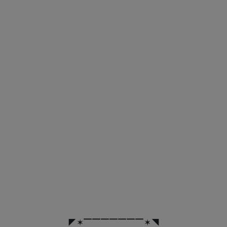
◤✶▔▔▔▔▔▔▔✶◥