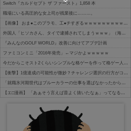
Switch『カルドセプト ザ ファースト』1,858 本
職場にいる高圧的な女上司が残業後に………。
【画像】 おま●このプラモ、工●チすぎるｗｗｗｗｗｗｗｗｗｗ
外国人「ヒソカさん、タイで逮捕されてしまうｗｗｗ」（海外の反応）
『みんなのGOLF WORLD』改善に向けてアプデ計画
ファミコンミニ「2016年発売」←マジかよｗｗｗｗｗ
今だからこそスト2くらいシンプルな格ゲーを作って格ゲー人口を増やした方がいいと思う
【衝撃】1億達成の可能性が微妙？チャレンジ選択の行方がコチラ
「就職氷河期世代はブルーカラーの仕事を選ばなかったから苦しかったんでしょ？」→「何言ってんだコイツ」の声、殺到
【エ□漫画】 「あぁそう言えば昔よく抜いたなぁ」ってなるエ□漫画家さんｗｗｗ
Powered by livedoor 相互RSS