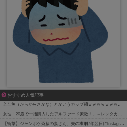
爽やか青年に忍び寄るストーカー疑惑
おすすめ人気記事
辛辛魚（からからさかな）とかいうカップ麺ｗｗｗｗｗｗｗｗｗｗ
女性「20歳で一括購入したアルファード素敵！」←レンタカーだろと批判殺到
【衝撃】ジャンポケ斉藤の妻さん、夫の求刑7年翌日にInstagram更新しSNS民をザワつかせてしまう…