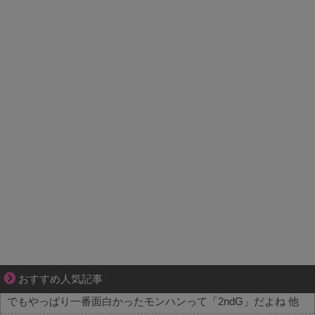
妻が嫌すぎて壊れていった、ある夫の現実
おすすめ人気記事
でもやっぱり一番面白かったモンハンって「2ndG」だよね 他