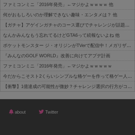
ファミコンミニ「2016年発売」←マジかよｗｗｗｗ 他
何がおもしろいのか理解できない趣味・エンタメは？ 他
【ガチャ】アゲインガチャのコース選びでチャレンジが話題！？詳細はコチラ 他
なんかみんなもう忘れてるけどGTA6って続報ないよね 他
ポケットモンスター ジ・オリジンがTVerで配信中！メガリザードンXが初お披露目された作品
『みんなのGOLF WORLD』改善に向けてアプデ計画
ファミコンミニ「2016年発売」←マジかよｗｗｗｗｗ
今だからこそスト2くらいシンプルな格ゲーを作って格ゲー人口を増やした方がいいと思う
【衝撃】1億達成の可能性が微妙？チャレンジ選択の行方がコチラ
Powered by livedoor 相互RSS
about
Twitter