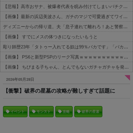
【悲報】高市おサナ、被爆者代表を睨み付けてしまいバチクソ炎上し始めるｗｗｗｗｗｗｗｗｗ
【画像】最新の浜辺美波さん、ガチのマジで可愛過ぎてワイらをドキドキさせてしまうw w w w w w w
ディズニーからの帰り道。夫「息子連れて離れろ！あと警察に通報！」私「助けて！」駅員「どうしました！？」→トンデモナイことに…
【画像】 すでにメスの体つきになったいもうと
彫り師歴23年「タトゥー入れてる奴は99％バカです」「バカは5000円が好き」無断キャンセル、挨拶できない、金がない…客層をぶっちゃけ
【画像】 PS6と新型PSPのリーク写真ｗｗｗｗｗｗｗｗｗｗｗｗｗｗｗｗｗｗｗ
【画像】 ちびまる子ちゃん、とんでもないガチャガチャを発売してしまうｗｗｗｗ
Powered by livedoor 相互RSS
2026年05月28日
【衝撃】破界の星墓の攻略が難しすぎて話題に
イベント
モンスト
攻略
破界の星墓