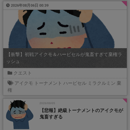
2026年08月06日 00:39
【衝撃】初戦アイクモ＆ハービセルが鬼畜すぎて棄権ラ
ッシュ
クエスト
アイクモ
トーナメント
ハービセル
ミラクルミン
棄
権
2026/08/05
【悲報】絶級トーナメントのアイクモが
鬼畜すぎる