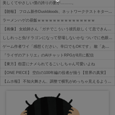
美しくてやさしい僕の誇りの妻が………。
【朗報】 フロム新作Duskbloods、ネットワークテストキタ━━━━(゜∀゜)━━━━!!
ラーメンハゲの昼飯ｗｗｗｗｗｗｗｗｗｗｗｗｗｗｗ
【画像】 女絵師さん「ガチでこういう彼氏欲しくて息できん」→2000万view
ししれっと虫/ドラゴンになって登場しないかな ついでに色眼鏡辺りも貰って
ゲーム作者ワイ「感想ください。辛口でもOKです」 敵「あれがだめ。これがだめ」
『ライザのアトリエ』のAIチャットRPGが8月に配信
【東方】怨霊にナメられてるこいしちゃん可愛いよね
【ONE PIECE】 空白の100年編の役者が揃う【世界の真実】
【ムホ報】 不知火舞さん、調整で横乳がめっちゃ見えるようになるｗｗｗ
Powered by livedoor 相互RSS