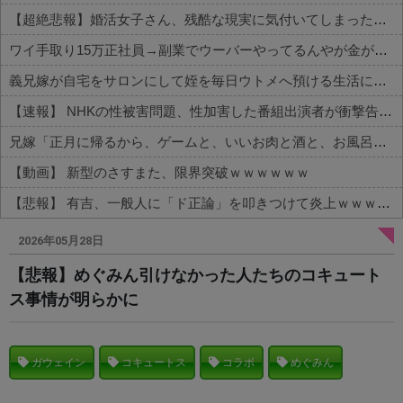
【超絶悲報】婚活女子さん、残酷な現実に気付いてしまった結果…
ワイ手取り15万正社員→副業でウーバーやってるんやが金がない
義兄嫁が自宅をサロンにして姪を毎日ウトメへ預ける生活に。数年後、そのツケが一気に回ってきて…
【速報】 NHKの性被害問題、性加害した番組出演者が衝撃告白！
兄嫁「正月に帰るから、ゲームと、いいお肉と酒と、お風呂グッズの準備しとけよ」寝起きの私「知るかボケ」兄嫁「キィィィィー！！！！」私「あ…」
【動画】 新型のさすまた、限界突破ｗｗｗｗｗｗ
【悲報】 有吉、一般人に「ド正論」を叩きつけて炎上ｗｗｗｗｗｗｗｗ
Powered by livedoor 相互RSS
2026年05月28日
【悲報】めぐみん引けなかった人たちのコキュート
ス事情が明らかに
ガウェイン
コキュートス
コラボ
めぐみん