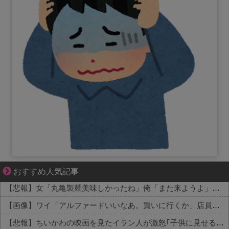
大変だけど幸せ。等身大の子育て物語。
おすすめ人気記事
【悲報】女「丸亀製麺美味しかったね」俺「また来ようよ」店員「お会計2380円になりまーす」→その後『こう』なったんだが俺悪くないよな？？？？？？？？
【画像】ワイ「アルファードいいなあ。買いに行くか」店員「ほいっ見積もりな！」ワイ「金額おかしくね？」←お前らもそう思うよな？？？？？
【悲報】ちいかわの映画を見たイラン人が激怒｢子供に見せる内容じゃない｡悪影響は計り知れない｣←これw w w w w w w w w