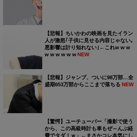
【悲報】ちいかわの映画を見たイラン
人が激怒｢子供に見せる内容じゃない｡
悪影響は計り知れない｣←これw w w
w w w w w w
NEW
【悲報】ジャンプ、ついに98万部…全
盛期653万部からここまで落ちる
NEW
【驚愕】ユーチューバー「撮影で使う
から、この高級時計も車もぜ～んぶ経
費でタダ！ｗ」←まさかコレ本気にし