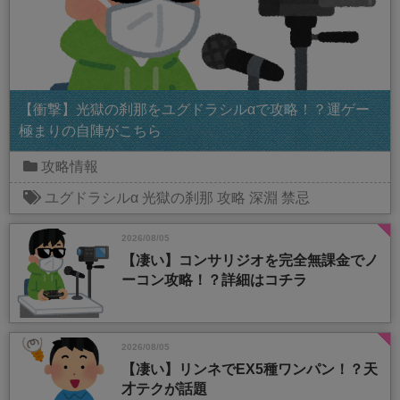
【衝撃】光獄の刹那をユグドラシルαで攻略！？運ゲー
極まりの自陣がこちら
攻略情報
ユグドラシルα
光獄の刹那
攻略
深淵
禁忌
2026/08/05
【凄い】コンサリジオを完全無課金でノ
ーコン攻略！？詳細はコチラ
2026/08/05
【凄い】リンネでEX5種ワンパン！？天
才テクが話題