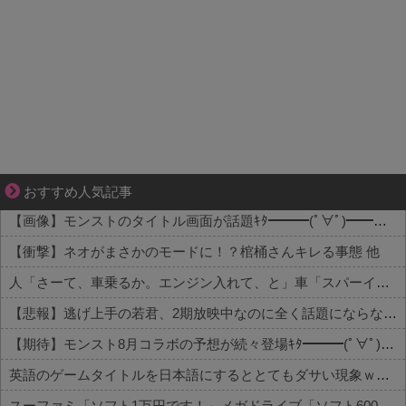
成長の先で気づいた想い、不器用な大人の恋
おすすめ人気記事
【画像】モンストのタイトル画面が話題ｷﾀ━━━(ﾟ∀ﾟ)━━━!! 他
【衝撃】ネオがまさかのモードに！？棺桶さんキレる事態 他
人「さーて、車乗るか。エンジン入れて、と」車「スパーイダマーンッ」→炎上 他
【悲報】逃げ上手の若君、2期放映中なのに全く話題にならない 他
【期待】モンスト8月コラボの予想が続々登場ｷﾀ━━━(ﾟ∀ﾟ)━━━!! 他
英語のゲームタイトルを日本語にするととてもダサい現象ｗｗｗｗ
スーファミ「ソフト1万円です！」メガドライブ「ソフト6000円です！」←これでメガドラが負けた理由