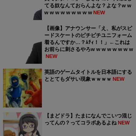
てる奴なんておらんよな？よな？w w
w w w w w w w w w
NEW
【画像】アナウンサー「え、私がスピ
ードスケートのピチピチユニフォーム
着るんですか…？ﾑﾁｨ！！」←これは
お前らに刺さるやろw w w w w w w w
NEW
英語のゲームタイトルを日本語にする
ととてもダサい現象ｗｗｗｗ
NEW
【まどドラ】たまになんでこいつ混じ
ってんの？ってコラボあるよね
NEW