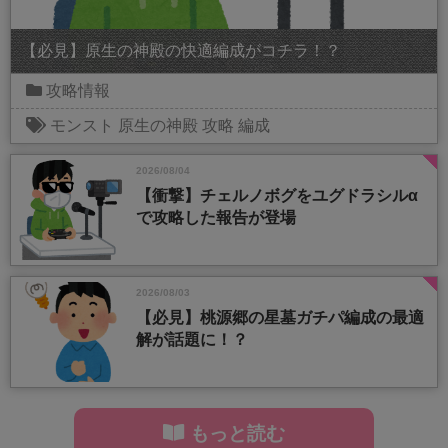
【必見】原生の神殿の快適編成がコチラ！？
攻略情報
モンスト
原生の神殿
攻略
編成
2026/08/04
【衝撃】チェルノボグをユグドラシルα
で攻略した報告が登場
2026/08/03
【必見】桃源郷の星墓ガチパ編成の最適
解が話題に！？
もっと読む