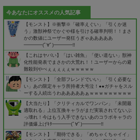
今あなたにオススメの人気記事
【モンスト】※衝撃※「確率えぐい」「引くか迷
う」激獣神祭でかぐや様を引ける確率判明！！まさ
かの数値にユーザー発狂うぎゃあああああ
━━━━(ﾟ∀ﾟ)━━━━!!
【これはヤバい】「はい雑魚」「使い道ない」獣神
化性能発表でまさかの大荒れ！！ユーザーからの避
難殺到やべぇぇぇぇぇｗｗｗｗｗ
【モンスト】「全部フレンドでいい」「引く必要な
い」あの限定キャラ所持者大号泣！●●ガチャをスル
ーする人続出うわあああああぁｗｗｗｗｗｗｗｗｗ
【大当たり】「クリティカルでワンパン」「未開最
適取れる」上位互換キャラがまだ実装されてないぶ
っ壊れ！今はもう入手できないあのコラボキャラの
評価爆上げｷﾀ━━━━(ﾟ∀ﾟ)━━━━!!
【モンスト】「期待できる」「めちゃくちゃイイ」