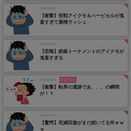
2026/08/06
【衝撃】初戦アイクモ＆ハービセルが鬼
畜すぎて棄権ラッシュ
2026/08/05
【悲報】絶級トーナメントのアイクモが
鬼畜すぎる
2026/08/05
2 コメント
【衝撃】転界の遺跡であ、、、の瞬間
が！？
2026/08/05
【驚愕】死滅回遊がまだ続いてる件ｗｗ
ｗ