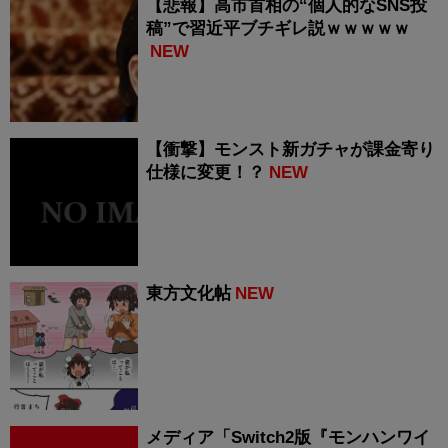
【悲報】高市首相の“個人的なSNS投
稿”で習近平ブチギレ説ｗｗｗｗｗ
NEW
【衝撃】モンスト新ガチャが課金寄り
仕様に変更！？
NEW
東方文化帖
NEW
メディア「Switch2版『モンハンワイ