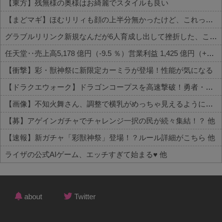
【東方】残無様の奥様はお綺麗でスタイルも良い
【まどマギ】ほむリリィも顔の上半分無かったけど、これって何かの伏線だったりするのかな…
グラブルリリンク新規なんだが6人育成し出して挫折した、これ全キャラ育成するのにどんだけかかるの？
任天堂‥売上高5,178 億円（-9.5 ％）営業利益 1,425 億円（+150.5 %）
【衝撃】彩・獣神祭に新限定カーミラが登場！性能が気になる
【ドラクエウォーク】ドラゴンコープスを高速撃破！勇者・クロノス・月輪など攻略編成まとめ 他
【画像】不知火舞さん、調整で横乳がめっちゃ見えるようになるｗｗｗｗｗｗ 他
【募】アゲインガチャでチャレンジ一択の民が続々集結！？ 他
【速報】新ガチャ「彩獣神祭」登場！？ルール詳細がこちら 他
ライザの公式AIゲーム、エッチすぎて始まる♥ 他
Powered by livedoor 相互RSS
about
Twitter