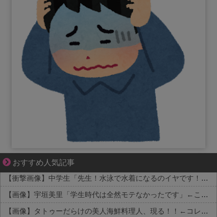
三十路女子の仕事と恋、その先にあった本音
おすすめ人気記事
【衝撃画像】中学生「先生！水泳で水着になるのイヤです！」先生「分かった」→結果まさかの『こう』なってしまうw w w w w w w
【画像】宇垣美里「学生時代は全然モテなかったです」←これほんまかぁ？w w w w w w w w
【画像】タトゥーだらけの美人海鮮料理人、現る！！←コレはセクシー過ぎてワイらにブッ刺さりまくりw w w w w w w w w