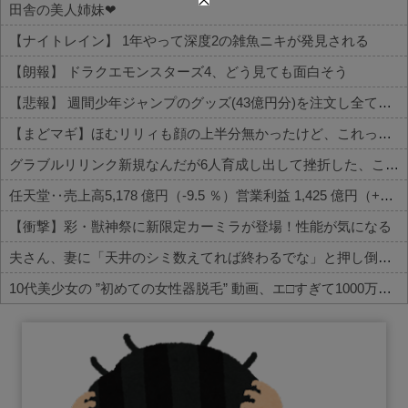
田舎の美人姉妹❤
【ナイトレイン】 1年やって深度2の雑魚ニキが発見される
【朗報】 ドラクエモンスターズ4、どう見ても面白そう
【悲報】 週間少年ジャンプのグッズ(43億円分)を注文し全てキャンセルした女逮捕ｗｗｗｗｗｗｗｗ
【まどマギ】ほむリリィも顔の上半分無かったけど、これって何かの伏線だったりするのかな…
グラブルリリンク新規なんだが6人育成し出して挫折した、これ全キャラ育成するのにどんだけかかるの？
任天堂‥売上高5,178 億円（-9.5 ％）営業利益 1,425 億円（+150.5 %）
【衝撃】彩・獣神祭に新限定カーミラが登場！性能が気になる
夫さん、妻に「天井のシミ数えてれば終わるでな」と押し倒されて性行為 → 凄いことになるｗｗｗｗｗ
10代美少女の ”初めての女性器脱毛” 動画、エ□すぎて1000万再生される・・・
Powered by livedoor 相互RSS