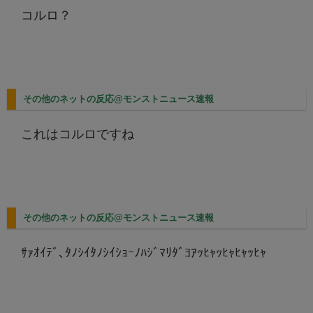
コルロ？
その他のネットの反応@モンストニュース速報
これはコルロですね
その他のネットの反応@モンストニュース速報
ｻｧｵｲﾃﾞ､ﾀﾉｼｲﾀﾉｼｲｼｮｰﾉﾊｼﾞﾏﾘﾀﾞﾖｱｯﾋｬｯﾋｬﾋｬｯﾋｬ