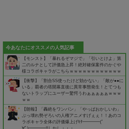
今あなたにオススメの人気記事
【モンスト】「暴れるぞマジで」「引いとけよ」第
二のルナとして評価急上昇！絶対確保案件のかぐや
様コラボキャラがこちらｗｗｗｗｗｗｗｗｗｗｗｗ
【衝撃】「割合SS使ったけど効かない」「敵が●●に
いる」覇者の塔開幕直後に異常事態発生！とてつも
ないトラップにユーザー驚愕うわぁぁぁぁぁｗｗｗ
ｗｗ
【朗報】「轟絶をワンパン」「やっぱおかしいわ」
ぶっ壊れ勢ぞろいの人権アニメすげぇぇ！！あのコ
ラボキャラ全体の評価爆上げｷﾀ━━━━(ﾟ
∀ﾟ)━━━━!!しかし・・・