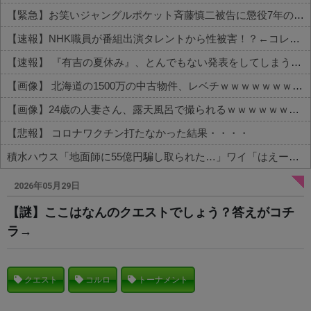
【緊急】お笑いジャングルポケット斉藤慎二被告に懲役7年の求刑←これ…
【速報】NHK職員が番組出演タレントから性被害！？←コレマジならヤバくねーか？
【速報】 『有吉の夏休み』、とんでもない発表をしてしまう！！！！！
【画像】 北海道の1500万の中古物件、レベチｗｗｗｗｗｗｗｗｗｗｗｗｗｗｗｗｗｗｗｗ
【画像】24歳の人妻さん、露天風呂で撮られるｗｗｗｗｗｗｗｗｗｗｗｗｗｗｗｗｗ
【悲報】 コロナワクチン打たなかった結果・・・・
積水ハウス「地面師に55億円騙し取られた…」ワイ「はえーかわいそう…会社滅茶苦茶やろなぁ」→
Powered by livedoor 相互RSS
2026年05月29日
【謎】ここはなんのクエストでしょう？答えがコチ
ラ→
クエスト
コルロ
トーナメント