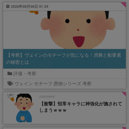
2026年08月06日 01:29
【考察】ヴェインのモチーフが気になる！虎舞と船要素
の秘密とは
評価・考察
ヴェイン
モチーフ
愚物シリーズ
考察
2026/08/05
【衝撃】恒常キャラに神強化が施されて
しまうｗｗｗ