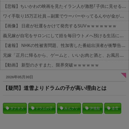
【悲報】ちいかわの映画を見たイラン人が激怒｢子供に見せる内容じゃない｡悪影響は計り知れない｣←これw w w w w w w w w
ワイ手取り15万正社員→副業でウーバーやってるんやが金がない
【画像】 日産が社運をかけて発売するSUVｗｗｗｗｗｗｗ
義兄嫁が自宅をサロンにして姪を毎日ウトメへ預ける生活に。数年後、そのツケが一気に回ってきて…
【速報】 NHKの性被害問題、性加害した番組出演者が衝撃告白！
兄嫁「正月に帰るから、ゲームと、いいお肉と酒と、お風呂グッズの準備しとけよ」寝起きの私「知るかボケ」兄嫁「キィィィィー！！！！」私「あ…」
【動画】 新型のさすまた、限界突破ｗｗｗｗｗｗ
Powered by livedoor 相互RSS
2026年05月30日
【疑問】道雪よりドラムの子が高い理由とは
ダクネス
ドラムの子
みんクリ
伊地知
道雪