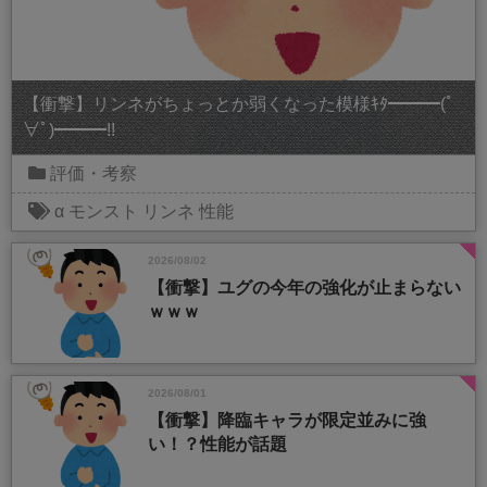
【衝撃】リンネがちょっとか弱くなった模様ｷﾀ━━━(ﾟ
∀ﾟ)━━━!!
評価・考察
α
モンスト
リンネ
性能
2026/08/02
【衝撃】ユグの今年の強化が止まらない
ｗｗｗ
2026/08/01
【衝撃】降臨キャラが限定並みに強
い！？性能が話題