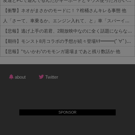
友達とPCで遊んでるんだがキーボードとマウス使った方がいいゲームでも頑なにパッド使いたがる
【衝撃】ネオがまさかのモードに！？棺桶さんキレる事態 他
人「さーて、車乗るか。エンジン入れて、と」車「スパーイダマーンッ」→炎上 他
【悲報】逃げ上手の若君、2期放映中なのに全く話題にならない 他
【期待】モンスト8月コラボの予想が続々登場ｷﾀ━━━(ﾟ∀ﾟ)━━━!! 他
【悲報】”ちいかわ”のモモンガ退場まであと残り数話か 他
Powered by livedoor 相互RSS
about
Twitter
SPONSOR