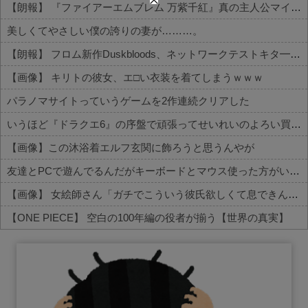
【朗報】 『ファイアーエムブレム 万紫千紅』真の主人公マイユニはキャラメイクが可能
美しくてやさしい僕の誇りの妻が………。
【朗報】 フロム新作Duskbloods、ネットワークテストキタ━━━━(゜∀゜)━━━━!!
【画像】 キリトの彼女、エ□い衣装を着てしまうｗｗｗ
パラノマサイトっていうゲームを2作連続クリアした
いうほど『ドラクエ6』の序盤で頑張ってせいれいのよろい買うか？
【画像】この沐浴着エルフ玄関に飾ろうと思うんやが
友達とPCで遊んでるんだがキーボードとマウス使った方がいいゲームでも頑なにパッド使いたがる
【画像】 女絵師さん「ガチでこういう彼氏欲しくて息できん」→2000万view
【ONE PIECE】 空白の100年編の役者が揃う【世界の真実】
Powered by livedoor 相互RSS