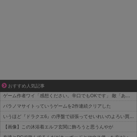
妻が嫌すぎて壊れていった、ある夫の現実
おすすめ人気記事
ゲーム作者ワイ「感想ください。辛口でもOKです」 敵「あれがだめ。これがだめ」
パラノマサイトっていうゲームを2作連続クリアした
いうほど『ドラクエ6』の序盤で頑張ってせいれいのよろい買うか？
【画像】この沐浴着エルフ玄関に飾ろうと思うんやが