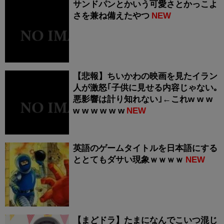
サンドパンとかいう可愛さとかっこよ
さを兼ね備えたやつ
NEW
【悲報】ちいかわの映画を見たイラン
人が激怒｢子供に見せる内容じゃない｡
悪影響は計り知れない｣←これw w w
w w w w w w
NEW
英語のゲームタイトルを日本語にする
ととてもダサい現象ｗｗｗｗ
NEW
【まどドラ】たまになんでこいつ混じ