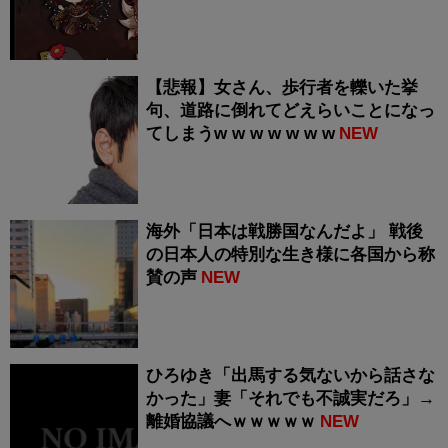
【悲報】女さん、歩行者を轢いた挙
句、道路に倒れてどえらいことになっ
てしまうw w w w w w w
NEW
海外「日本は戦勝国なんだよ」 戦後
の日本人の特別な生き様に各国から称
賛の声
NEW
ひろゆき「出馬する気ないから話さな
かった」妻「それでも不誠実だろ」→
離婚協議へｗｗｗｗｗ
NEW