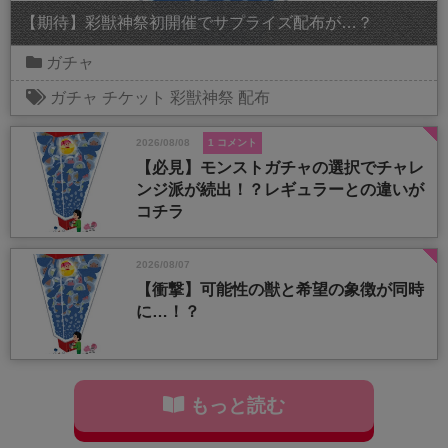
【期待】彩獣神祭初開催でサプライズ配布が…？
ガチャ
ガチャ
チケット
彩獣神祭
配布
2026/08/08
1 コメント
【必見】モンストガチャの選択でチャレ
ンジ派が続出！？レギュラーとの違いが
コチラ
2026/08/07
【衝撃】可能性の獣と希望の象徴が同時
に…！？
もっと読む