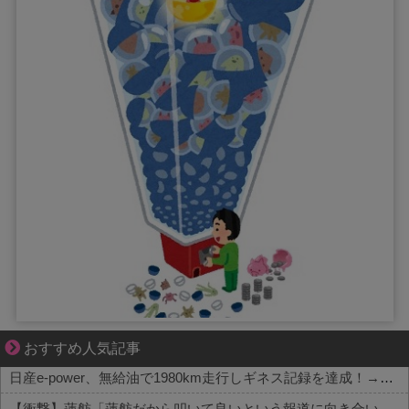
ずっと好き。俺はストーカーなんかじゃない。
おすすめ人気記事
日産e-power、無給油で1980km走行しギネス記録を達成！→山頂から下ってるだけでした…
【衝撃】蓮舫「蓮舫だから叩いて良いという報道に向き合います！」X民「高市だから叩いて良いをやってるのがお前だろ」←これ…w w