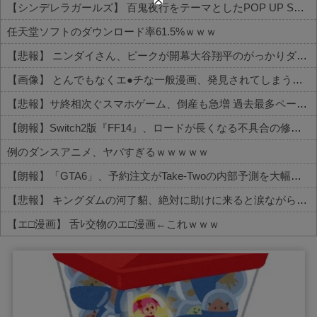
【シンデレラガールズ】 百鬼夜行をテーマとしたPOP UP SHOPが東京・大阪にて開催
任天堂ソフトのダウンロード率61.5%ｗｗｗ
【悲報】 ニンダイさん、ピークが開幕大谷翔平のがっかりダイレクトだったと言われてしまう
【画像】 とんでもなくエ●チな一般漫画、発見されてしまう【セッ○ス描写あり】
【悲報】サ終相次ぐスマホゲーム、倒産も急増 過去最多ペースで推移
【朗報】Switch2版『FF14』、ロードが長くなる不具合の修正パッチを本日配信
例のダンスアニメ、ヤバすぎるｗｗｗｗｗ
【朗報】「GTA6」、予約注文がTake-Twoの内部予測を大幅に上回る
【悲報】 キングダムの河了貂、絶対に助けに来ると涙ながらに絶叫したその日の夜に味方を死なせまくる作戦を提案するWWWWWWWWWWWWWWWWWWWWWWWWWWWW
【エ□漫画】 舌ﾚ交物のエ□漫画←これｗｗｗ
Powered by livedoor 相互RSS