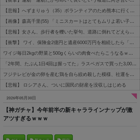
【悲報】へずまりゅう（35）ボランティアのため熊本に行くも体調不良で病院に行く
【画像】森高千里(55) 「ミニスカートはとてもムリよ若い子には負けるわ」←ワイらにはブッ刺さりまくってしまうw w w w w w
【悲報】女さん、歩行者を轢いた挙句、道路に倒れてどえらいことになってしまうw w w w w w w
【衝撃】 ワイ、保険金2億円と遺産6000万円を相続したら「こう」なった・・・
ワイジ毎日2kgの野菜と500gくらいの肉食べたらこうなるｗｗｗ
「2年間、たぶん1日4回は握ってた」ラスベガスで買った3,000円のキーホルダーを調べたら
フジテレビが金の卵を産む鶏を自ら絞め殺した模様、社運を賭けたドル箱コンテンツが御蔵入りになってしまい……
【悲報】 ロシアさん、ついに国民の財産を没収しはじめる
Powered by livedoor 相互RSS
2026年05月30日
【神ガチャ】今年前半の新キャララインナップが激
アツすぎるｗｗｗ