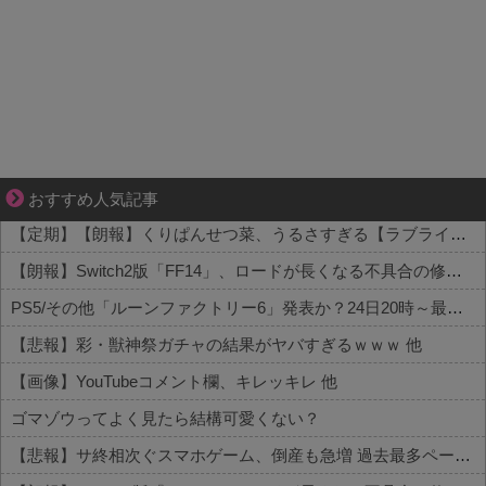
それは純愛か、それともストーカー疑惑か
おすすめ人気記事
【定期】【朗報】くりぱんせつ菜、うるさすぎる【ラブライブ！虹ヶ咲】 他
【朗報】Switch2版「FF14」、ロードが長くなる不具合の修正パッチを本日配信 他
PS5/その他「ルーンファクトリー6」発表か？24日20時～最新情報を告知する20周年記念放送を実施 他
【悲報】彩・獣神祭ガチャの結果がヤバすぎるｗｗｗ 他
【画像】YouTubeコメント欄、キレッキレ 他
ゴマゾウってよく見たら結構可愛くない？
【悲報】サ終相次ぐスマホゲーム、倒産も急増 過去最多ペースで推移