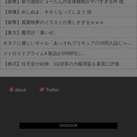
【衝撃】新守護獣ヒョーたんの全体睡眠がヤバすぎる件 他
【画像】めしぬま、キモくなってしまう 他
【衝撃】麗夏映夢のイラストが美しすぎるｗｗｗ
【東方】魔理沙「暑いぜ」
オタクに優しいギャル「あっそれプリキュアのｴﾛ同人誌じゃんww♡」
メトロイドプライム4 新品が2999円に…
【株式】任天堂が続伸 1Q決算の大幅増益を素直に評価
Powered by livedoor 相互RSS
about
Twitter
SPONSOR