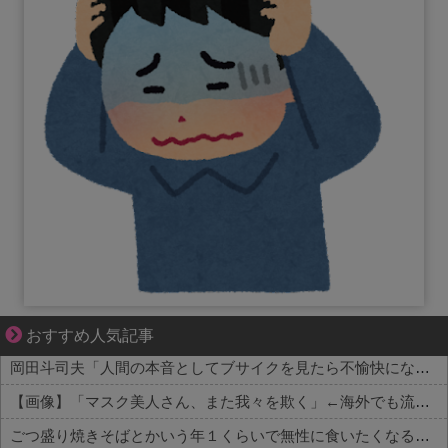
先輩と後輩、距離が変わった日から始まる恋
おすすめ人気記事
岡田斗司夫「人間の本音としてブサイクを見たら不愉快になる。この責任をどうとるんだ」
【画像】「マスク美人さん、また我々を欺く」←海外でも流行りだした結果がこちらw w w w w w w
ごつ盛り焼きそばとかいう年１くらいで無性に食いたくなるやつｗｗｗｗｗｗｗｗ