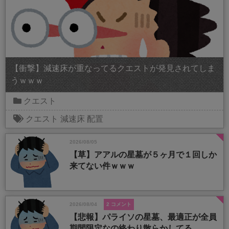
【衝撃】減速床が重なってるクエストが発見されてしま
うｗｗｗ
クエスト
クエスト
減速床
配置
2026/08/05
【草】アアルの星墓が５ヶ月で１回しか
来てない件ｗｗｗ
2026/08/04
2 コメント
【悲報】パライソの星墓、最適正が全員
期間限定なの終わり散らかしてる