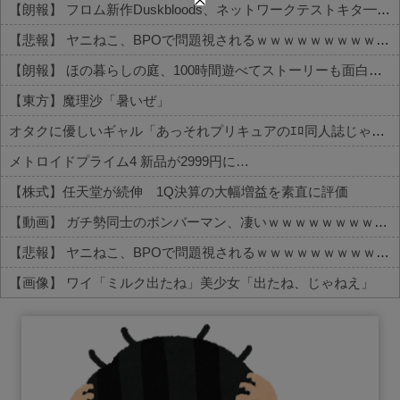
【朗報】 フロム新作Duskbloods、ネットワークテストキタ━━━━(゜∀゜)━━━━!!
【悲報】 ヤニねこ、BPOで問題視されるｗｗｗｗｗｗｗｗｗｗｗｗｗ
【朗報】 ほの暮らしの庭、100時間遊べてストーリーも面白いスタバレの上位互換だとまじで好評
【東方】魔理沙「暑いぜ」
オタクに優しいギャル「あっそれプリキュアのｴﾛ同人誌じゃんww♡」
メトロイドプライム4 新品が2999円に…
【株式】任天堂が続伸 1Q決算の大幅増益を素直に評価
【動画】 ガチ勢同士のボンバーマン、凄いｗｗｗｗｗｗｗｗｗｗｗｗ
【悲報】 ヤニねこ、BPOで問題視されるｗｗｗｗｗｗｗｗｗｗｗｗｗ
【画像】 ワイ「ミルク出たね」美少女「出たね、じゃねえ」
Powered by livedoor 相互RSS