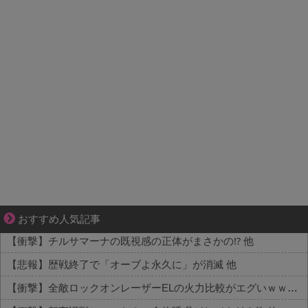
成長の先で気づいた想い、不器用な大人の恋
おすすめ人気記事
【衝撃】チルサマーナの既視感の正体がまさかの⁉️ 他
【悲報】歴戦終了で「オーブよ永久に」が消滅 他
【衝撃】全敵ロックオンレーザーELの火力比較がエグいｗｗｗ 他