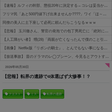
【速報】ルフィの幹部、懲役20年に決定する←コレは妥当か？？？？？？？
フリマ民「あと500円値下げ出来ませんか????」ワイ「ほ～い購入ｗ」
同僚の美人に土下座して必死に頼んだらこうなるｗｗｗ
【悲報】 玉川徹さん、警官の発泡での包丁男死亡に「絶対に死刑にならない罪なのに警察が死刑にした！」 → 元警官のマジレスがコチラ → ………
【人工障がい者】 甥(28)「両親が亡くなったんで僕のこと引き取ってほしいんですけど！」なんでいい年したヒキニートを引き取らなきゃいけないんだ...
【画像】 Netflix版『リボンの騎士』、とんでもない事になるｗｗｗｗｗ
【放送事故】 昔のドラマのレ◯プシーン、今見るとアウトすぎる・・・
Powered by livedoor 相互RSS
2026年05月30日
【悲報】転界の遺跡で4体選ばず大惨事！？
クエスト
ミス
転界の遺跡