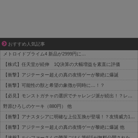
ぜんぶ私が中心、そう思った瞬間から歪み出す
おすすめ人気記事
メトロイドプライム4 新品が2999円に…
【株式】任天堂が続伸 1Q決算の大幅増益を素直に評価
【衝撃】アジテーター超えの真の友情ゲーが黎絶に爆誕
【衝撃】可能性の獣と希望の象徴が同時に…！？
【必見】モンストガチャの選択でチャレンジ派が続出！？レギュラーとの違いがコチラ
野原ひろしのケーキ（880円） 他
【衝撃】アナスタシアに明確な上位互換が登場！？友情威力10倍級のバケモン性能 他
【衝撃】アジテーター超えの真の友情ゲーが黎絶に爆誕 他
【速報】ルシファーさんの堕落ごはん第6話が無料公開された件 他