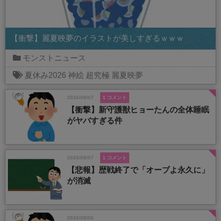
【衝撃】麗夏映夢のイラストが美しすぎるｗｗｗ
モンストニュース
夏休み2026
神絵
超究極
麗夏映夢
2026/08/07
1 コメント
【衝撃】新守護獣ヒョーたんの全体睡眠
がヤバすぎる件
2026/08/07
1 コメント
【悲報】歴戦終了で「オーブよ永久に」
が消滅
2026/08/06