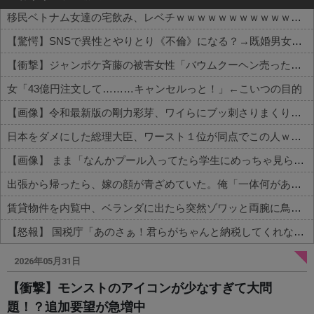
移民ベトナム女達の宅飲み、レベチｗｗｗｗｗｗｗｗｗｗｗｗｗｗｗｗｗｗｗｗｗｗｗｗ
【驚愕】SNSで異性とやりとり《不倫》になる？→既婚男女の約7割がまさかの『こう』回答してしまうw w w w w w w w
【衝撃】ジャンポケ斉藤の被害女性「バウムクーヘン売ったりTikTokライブしててムカついたから示談しなかった」←コレってさ…
女「43億円注文して………キャンセルっと！」←こいつの目的
【画像】令和最新版の剛力彩芽、ワイらにブッ刺さりまくりと話題にw w w w w w w w w w w w w
日本をダメにした総理大臣、ワースト１位が同点でこの人ｗｗｗｗｗｗ
【画像】 まま「なんかプール入ってたら学生にめっちゃ見られたw」
出張から帰ったら、嫁の顔が青ざめていた。俺「一体何があったんだ？」嫁「…」→子供たちに話を聞くと…
賃貸物件を内覧中、ベランダに出たら突然ゾワッと両腕に鳥肌が出た。「やっぱりこの部屋嫌だ」と思った瞬間、体が前にドンッと突き飛ばされて…
【怒報】 国税庁「あのさぁ！君らがちゃんと納税してくれないとこうなっちゃうけどどうする？！」←これw w w w w w w w
Powered by livedoor 相互RSS
2026年05月31日
【衝撃】モンストのアイコンが少なすぎて大問
題！？追加要望が急増中