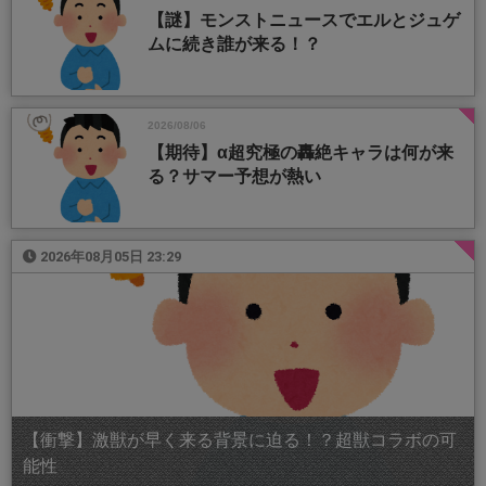
【謎】モンストニュースでエルとジュゲ
ムに続き誰が来る！？
2026/08/06
【期待】α超究極の轟絶キャラは何が来
る？サマー予想が熱い
2026年08月05日 23:29
【衝撃】激獣が早く来る背景に迫る！？超獣コラボの可
能性