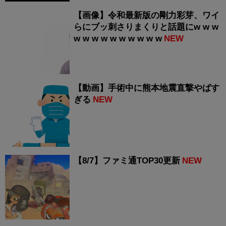
【画像】令和最新版の剛力彩芽、ワイ
らにブッ刺さりまくりと話題にw w w
w w w w w w w w w w
NEW
【動画】手術中に熊本地震直撃やばす
ぎる
NEW
【8/7】ファミ通TOP30更新
NEW