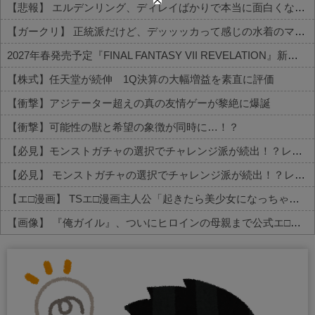
【悲報】 エルデンリング、ディレイばかりで本当に面白くないこのゲーム←賛同の声が多数…
【ガークリ】 正統派だけど、デッッッカって感じの水着のマネ、ラファエ口、セッシュウへの反応！！！
2027年春発売予定『FINAL FANTASY VII REVELATION』新映像が「gamescom Opening Night Live」で公開！8/26 午前3時配信予定
【株式】任天堂が続伸 1Q決算の大幅増益を素直に評価
【衝撃】アジテーター超えの真の友情ゲーが黎絶に爆誕
【衝撃】可能性の獣と希望の象徴が同時に…！？
【必見】モンストガチャの選択でチャレンジ派が続出！？レギュラーとの違いがコチラ
【必見】 モンストガチャの選択でチャレンジ派が続出！？レギュラーとの違いがコチラ
【エ□漫画】 TSエ□漫画主人公「起きたら美少女になっちゃった！？」ワイ「おお」
【画像】 『俺ガイル』、ついにヒロインの母親まで公式エ□グッズが出てしまう
Powered by livedoor 相互RSS