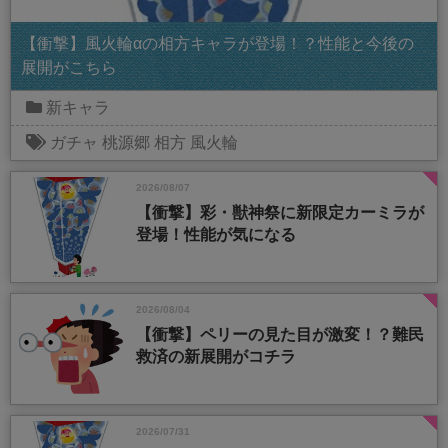
【衝撃】風火輪αの相方キャラが登場！？性能と今後の
展開がこちら
新キャラ
ガチャ
桃源郷
相方
風火輪
2026/08/07
【衝撃】彩・獣神祭に新限定カーミラが
登場！性能が気になる
2026/08/04
【衝撃】ペリーの見た目が激変！？難民
救済の新展開がコチラ
2026/07/31