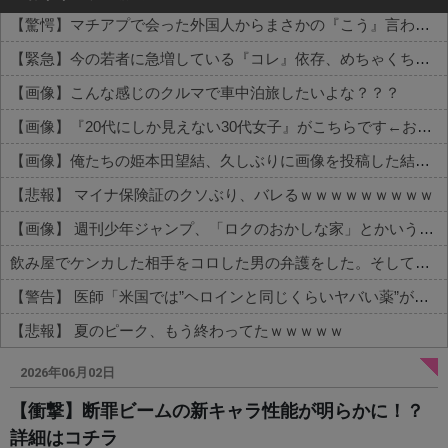
【驚愕】マチアプで会った外国人からまさかの『こう』言われたんやがこれワイ詰みか？？？？？？？
【緊急】今の若者に急増している『コレ』依存、めちゃくちゃ深刻な模様w w w w w w w w w w
【画像】こんな感じのクルマで車中泊旅したいよな？？？
【画像】『20代にしか見えない30代女子』がこちらです←お前らから見てどう？？？？？？？
【画像】俺たちの姫本田望結、久しぶりに画像を投稿した結果→やっぱりワイらの姫だったw w w w w w w w w w
【悲報】 マイナ保険証のクソぶり、バレるｗｗｗｗｗｗｗｗｗ
【画像】 週刊少年ジャンプ、「ロクのおかしな家」とかいう微妙な漫画を巻頭カラーにしたせいで100万部切る
飲み屋でケンカした相手をコロした男の弁護をした。そして数年後、因果応報を思わせる出来事が…
【警告】 医師「米国では”ヘロインと同じくらいヤバい薬”が日本では平気で処方されてる」
【悲報】 夏のピーク、もう終わってたｗｗｗｗｗ
Powered by livedoor 相互RSS
2026年06月02日
【衝撃】断罪ビームの新キャラ性能が明らかに！？
詳細はコチラ