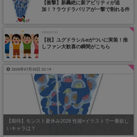
【衝撃】新轟絶に新アビリティが追
加！？ラウドラバリアが一撃で割れる件
2026/07/31
【祝】ユグドラシルαがついに実装！推
しファン大歓喜の瞬間がこちら
2026年07月30日 22:19
【期待】モンスト夏休み2026 性能×イラストで一番欲し
いキャラは？