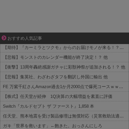
ぜんぶ私が中心、そう思った瞬間から歪み出す
おすすめ人気記事
【期待】『カーミラとツクモ』からのお届けモノが来る！？内容はこちら 他
【悲報】モンストのカレンダー機能が終了決定！？ 他
【衝撃】13周年轟絶感謝ガチャに彩獣神祭が追加される！？ 他
【悲報】集英社、わざわざタフを翻訳し外国に輸出 他
FE 万紫千紅さんAmazon過去1か月2000点で爆死コースｗｗｗ 他
【株式】任天堂が続伸 1Q決算の大幅増益を素直に評価
Switch『カルドセプト ザ ファースト』1,858 本
任天堂、熊本地震を受け製品修理は無償対応（災害救助法適用地域）
ガキ「世界を救います」←飽きた。おっさんにしろ