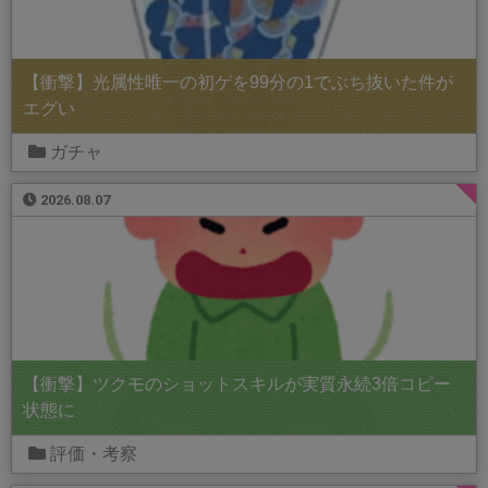
【衝撃】光属性唯一の初ゲを99分の1でぶち抜いた件が
エグい
ガチャ
2026.08.07
【衝撃】ツクモのショットスキルが実質永続3倍コピー
状態に
評価・考察