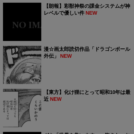
【朗報】彩獣神祭の課金システムが神
レベルで優しい件
NEW
漫☆画太郎読切作品「ドラゴンボール
外伝」
NEW
【東方】化け狸にとって昭和10年は最
近
NEW