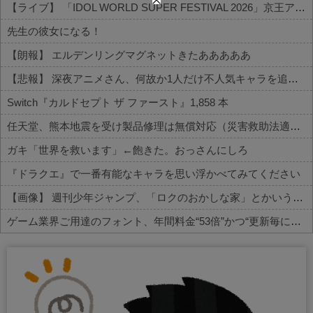
【ライブ】 「IDOL WORLD SUPER FESTIVAL 2026」京王アリーナTOKYO開催決定
先生の彼女になる！
【朗報】 エルデンリングマグネットきたあああああ
【悲報】 深夜アニメさん、何故か1人だけ不人気キャラを追加してしまうｗｗｗ
Switch『カルドセプト ザ ファースト』1,858 本
任天堂、熊本地震を受け製品修理は無償対応（災害救助法適用地域）
ガキ「世界を救います」←飽きた。おっさんにしろ
『ドラクエ』で一番有能なキャラを思い浮かべてみてください
【画像】 週刊少年ジャンプ、「ロクのおかしな家」とかいう微妙な漫画を巻頭カラーにしたせいで100万部切る
ゲーム業界ご用達のフォント、年間料金“53倍”かつ“更新毎に値上げ”のありえない契約により多数撤退へ・・・
Powered by livedoor 相互RSS