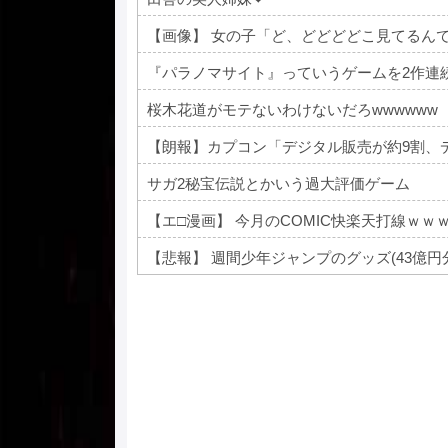
【画像】 女の子「ど、どどどどこ見てるん
『パラノマサイト』っていうゲームを2作連
桜木花道がモテないわけないだろwwwwww
【朗報】カプコン「デジタル販売が約9割、
サガ2秘宝伝説とかいう過大評価ゲーム
【エ□漫画】 今月のCOMIC快楽天打線ｗｗ
【悲報】 週間少年ジャンプのグッズ(43億
Powered by livedoor 相互RSS