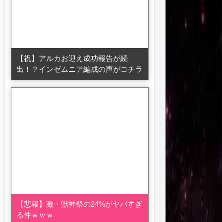
【祝】アルカお迎え成功報告が続
出！？インゼムニア編成の声がコチラ
【悲報】激・獣神祭の24%がヤバすぎ
る件ｗｗｗ