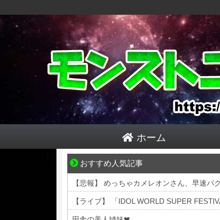
ホーム
おすすめ人気記事
【マンガ】ぜんぶ私が中心
【悲報】 めっちゃカメレオンさん、早速パ
【ライブ】 「IDOL WORLD SUPER FES
田舎の美人姉妹❤