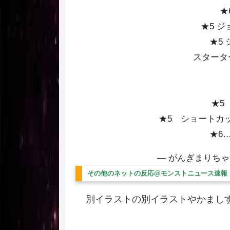
★
★5 
★5
スタータ
★5
★5 ショートカ
★6
— がんぎまりちゃん (
その他のネットの反応@モンストニュース速報
別イラストの別イラストやかまし