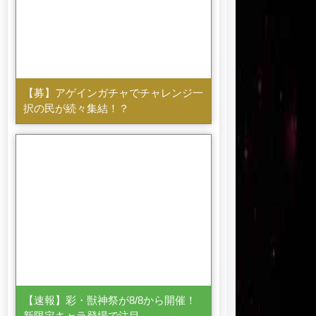
【募】アゲインガチャでチャレンジ一
択の民が続々集結！？
【速報】彩・獣神祭が8/8から開催！
新限定キャラ登場で注目