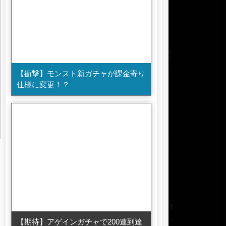
【衝撃】モンスト新ガチャが課金寄り
仕様に変更！？
【期待】アゲインガチャで200連到達