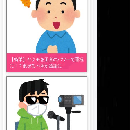
【衝撃】ヤクモを王者のパワーで運極
に！？混ぜるべきか議論に