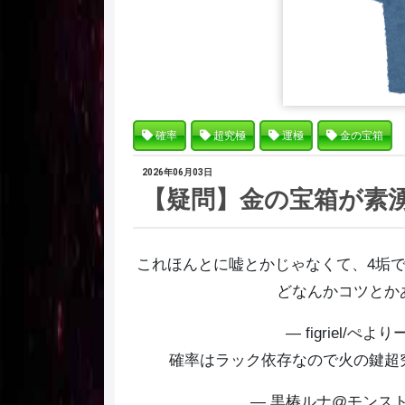
確率
超究極
運極
金の宝箱
2026年06月03日
【疑問】金の宝箱が素
これほんとに嘘とかじゃなくて、4垢
どなんかコツとか
— figriel/ぺよりー
確率はラック依存なので火の鍵超
— 黒椿ルナ@モンスト縛り 