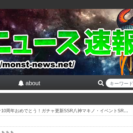
about
【祝】 シンデレラガールズ13周年！デレステ10周年おめでとう！ガチャ更新SSR八神マキノ・イベントSRイヴ、SR望月聖！
ああああ