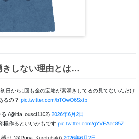
湧きしない理由とは…
で初日から1回も金の宝箱が素湧きしてるの見てないんだけ
あるの？
pic.twitter.com/bTOwO6Sxtp
る (@itia_ousci1102)
2026年6月2日
究極作るといいかもです
pic.twitter.com/gYVEAec85Z
(@Runa_Kurotubaki)
2026年6月2日