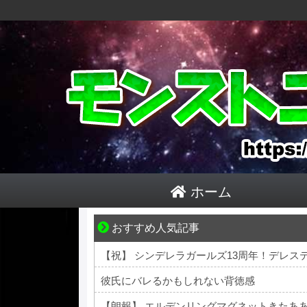
ホーム
おすすめ人気記事
1420gの娘がくれた“生きる力”。
彼氏にバレるかもしれない背徳感
【朗報】 エルデンリングマグネットきたあ