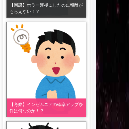
【困惑】ホラー運極にしたのに報酬が
もらえない！？
【考察】インゼムニアの確率アップ条
件は何なのか！？