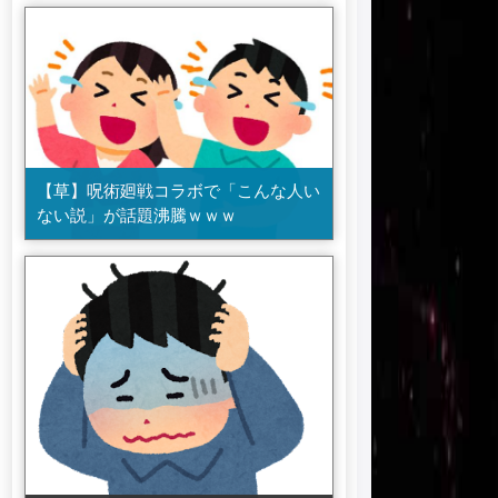
【草】呪術廻戦コラボで「こんな人い
ない説」が話題沸騰ｗｗｗ