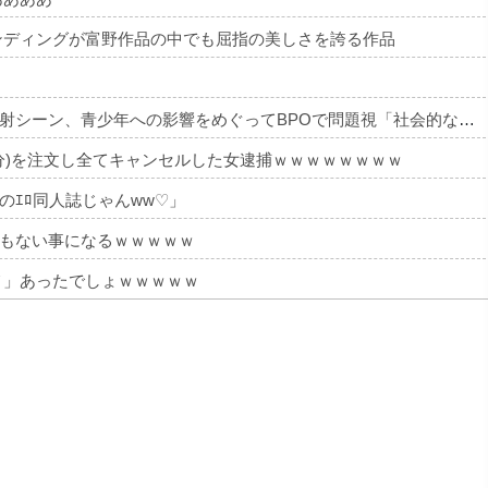
ンディングが富野作品の中でも屈指の美しさを誇る作品
【アニメ】『ヤニねこ』の喫煙や覚醒剤の注射シーン、青少年への影響をめぐってBPOで問題視「社会的な問題になっている時に紛らわしいことをするな」
分)を注文し全てキャンセルした女逮捕ｗｗｗｗｗｗｗｗ
ｴﾛ同人誌じゃんww♡」
んでもない事になるｗｗｗｗｗ
メ」あったでしょｗｗｗｗｗ