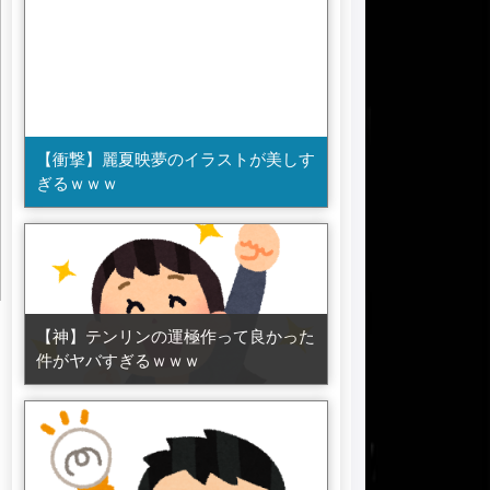
【衝撃】麗夏映夢のイラストが美しす
ぎるｗｗｗ
【神】テンリンの運極作って良かった
件がヤバすぎるｗｗｗ