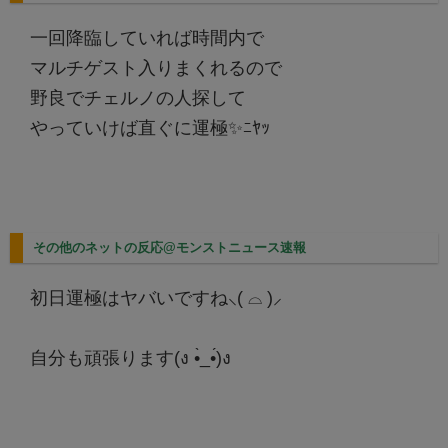
一回降臨していれば時間内で
マルチゲスト入りまくれるので
野良でチェルノの人探して
やっていけば直ぐに運極✨ﾆﾔｯ
その他のネットの反応@モンストニュース速報
初日運極はヤバいですね⸜( ⌓ )⸝
自分も頑張ります(ง •̀_•́)ง