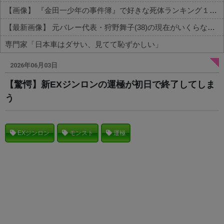
【画像】 『金田一少年の事件簿』で好きな死体ランキング１位がこちら！
【最新画像】 元バレー代表・狩野舞子(38)の現在がいくらなんでも即ハボすぎる！
専門家「日本車はダサい、見てて恥ずかしい」
Powered by livedoor 相互RSS
2026年06月03日
【驚愕】新EXジンロンの運極が初日で終了してしま
う
EXジンロン
モンスト
運極