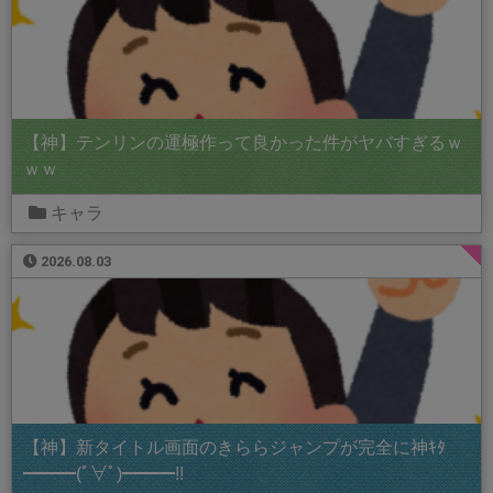
【神】テンリンの運極作って良かった件がヤバすぎるｗ
ｗｗ
キャラ
2026.08.03
【神】新タイトル画面のきららジャンプが完全に神ｷﾀ
━━━(ﾟ∀ﾟ)━━━!!