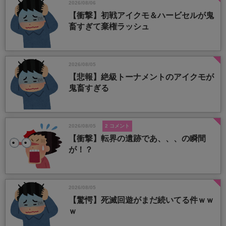
2026/08/06
【衝撃】初戦アイクモ＆ハービセルが鬼
畜すぎて棄権ラッシュ
2026/08/05
【悲報】絶級トーナメントのアイクモが
鬼畜すぎる
2026/08/05
2 コメント
【衝撃】転界の遺跡であ、、、の瞬間
が！？
2026/08/05
【驚愕】死滅回遊がまだ続いてる件ｗｗ
ｗ