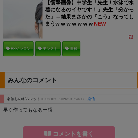
【衝撃画像】中学生「先生！水泳で水
着になるのイヤです！」先生「分かっ
た」→結果まさかの『こう』なってし
まうw w w w w w w
NEW
EXジンロン
モンスト
運極
みんなのコメント
名無しのギムレット
返信
ID:UwODY
2026/6/4 7:46:17
早く作ってもなあー感
コメントを書く