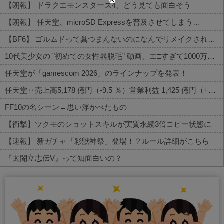
【朗報】 ドラクエモンスターズ4、どう見ても面白そう
【朗報】 任天堂、microSD Expressを普及させてしまう…
【BF6】 ゴルムドって糞つまんないのになんでリメイクされたの？
10代美少女の ”初めての女性器脱毛” 動画、エ□すぎて1000万再生される・・・
任天堂が「gamescom 2026」のラインナップを発表！
任天堂‥売上高5,178 億円（-9.5 ％）営業利益 1,425 億円（+150.5 %）
FF10の名シーン←思い浮かべたもの
【衝撃】ツクモのショットスキルが実質永続3倍コピー状態に
【速報】 新ガチャ「彩獣神祭」登場！？ルール詳細がこちら
『太閤立志伝V』って知面白いの？
Powered by livedoor 相互RSS