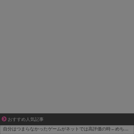
【マンガ】海外病院トラブルファイル
おすすめ人気記事
自分はつまらなかったゲームがネットでは高評価の時←めちゃくちゃムカつくよな