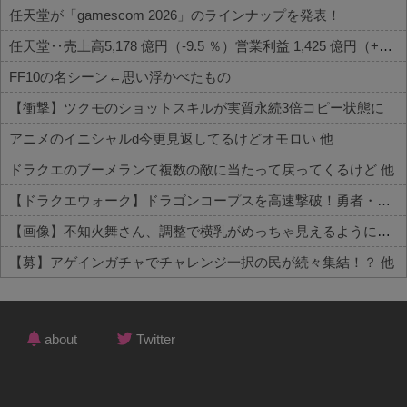
任天堂が「gamescom 2026」のラインナップを発表！
任天堂‥売上高5,178 億円（-9.5 ％）営業利益 1,425 億円（+150.5 %）
FF10の名シーン←思い浮かべたもの
【衝撃】ツクモのショットスキルが実質永続3倍コピー状態に
アニメのイニシャルd今更見返してるけどオモロい 他
ドラクエのブーメランて複数の敵に当たって戻ってくるけど 他
【ドラクエウォーク】ドラゴンコープスを高速撃破！勇者・クロノス・月輪など攻略編成まとめ 他
【画像】不知火舞さん、調整で横乳がめっちゃ見えるようになるｗｗｗｗｗｗ 他
【募】アゲインガチャでチャレンジ一択の民が続々集結！？ 他
Powered by livedoor 相互RSS
about
Twitter