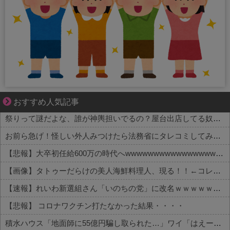
妻が嫌すぎて壊れていった、ある夫の現実
おすすめ人気記事
祭りって謎だよな、誰が神輿担いでるの？屋台出店してる奴らは誰の許可を得て商売してるの？
お前ら急げ！怪しい外人みつけたら法務省にタレコミしてみろ！意外と仕事するぞ？
【悲報】大卒初任給600万の時代へwwwwwwwwwwwwwwwwwww
【画像】タトゥーだらけの美人海鮮料理人、現る！！←コレはセクシー過ぎてワイらにブッ刺さりまくりw w w w w w w w w
【速報】れいわ新選組さん「いのちの党」に改名ｗｗｗｗｗｗｗｗ
【悲報】 コロナワクチン打たなかった結果・・・・
積水ハウス「地面師に55億円騙し取られた…」ワイ「はえーかわいそう…会社滅茶苦茶やろなぁ」→