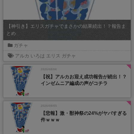
【神引き】エリスガチャでまさかの結果続出！？報告ま
とめ
ガチャ
アルカ
いろは
エリス
ガチャ
2026/08/06
【祝】アルカお迎え成功報告が続出！？
インゼムニア編成の声がコチラ
2026/08/05
【悲報】激・獣神祭の24%がヤバすぎる
件ｗｗｗ