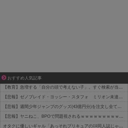
それは純愛か、それともストーカー疑惑か
おすすめ人気記事
【教育】急増する「自分の頭で考えない子」。すぐ検索が当たり前に…スマホ時代の“親切すぎる教育”が奪った力
【悲報】ゼノブレイド・ヨッシー・スタフォ ミリオン未達・・・
【悲報】週間少年ジャンプのグッズ(43億円分)を注文し全てキャンセルした女逮捕ｗｗｗｗｗｗｗｗ
【悲報】ヤニねこ、BPOで問題視されるｗｗｗｗｗｗｗｗｗｗｗｗｗ
オタクに優しいギャル「あっそれプリキュアのｴﾛ同人誌じゃんww♡」