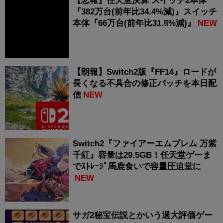
【悲報】任天堂決算 スイッチ2本体
『382万台(前年比34.4%減)』スイッチ
本体『66万台(前年比31.8%減)』
NEW
【朗報】Switch2版『FF14』ロードが
長くなる不具合の修正パッチを本日配
信
NEW
Switch2『ファイアーエムブレム 万紫
千紅』容量は29.5GB！任天堂ゲーま
でｽﾄﾚｰｼﾞ馬鹿食いで容量圧迫堂に
NEW
サガ2秘宝伝説とかいう過大評価ゲー