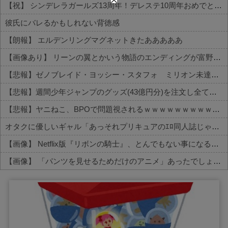
【祝】 シンデレラガールズ13周年！デレステ10周年おめでとう！ガチャ更新SSR八神マキノ・イベントSRイヴ、SR望月聖！
彼氏にバレるかもしれない背徳感
【朗報】 エルデンリングマグネットきたあああああ
【画像あり】 リーンの翼とかいう物語のエンディングが富野作品の中でも屈指の美しさを誇る作品
【悲報】ゼノブレイド・ヨッシー・スタフォ ミリオン未達・・・
【悲報】週間少年ジャンプのグッズ(43億円分)を注文し全てキャンセルした女逮捕ｗｗｗｗｗｗｗｗ
【悲報】ヤニねこ、BPOで問題視されるｗｗｗｗｗｗｗｗｗｗｗｗｗ
オタクに優しいギャル「あっそれプリキュアのｴﾛ同人誌じゃんww♡」
【画像】 Netflix版『リボンの騎士』、とんでもない事になるｗｗｗｗｗ
【画像】 「パンツを見せるためだけのアニメ」あったでしょｗｗｗｗｗ
Powered by livedoor 相互RSS