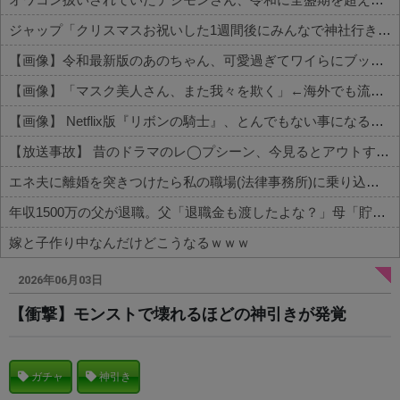
ジャップ「クリスマスお祝いした1週間後にみんなで神社行きます」←これ
【画像】令和最新版のあのちゃん、可愛過ぎてワイらにブッ刺さりまくりw w w w w w
【画像】「マスク美人さん、また我々を欺く」←海外でも流行りだした結果がこちらw w w w w w w
【画像】 Netflix版『リボンの騎士』、とんでもない事になるｗｗｗｗｗ
【放送事故】 昔のドラマのレ◯プシーン、今見るとアウトすぎる・・・
エネ夫に離婚を突きつけたら私の職場(法律事務所)に乗り込んできた 堂々と「離婚の法律相談です。母の薦めでこちらに参りました」と言っているが、...
年収1500万の父が退職。父「退職金も渡したよな？」母「貯金なんてないよー」父「全部なくなったの！？」→予想外の返事に家族騒然となり…
嫁と子作り中なんだけどこうなるｗｗｗ
Powered by livedoor 相互RSS
2026年06月03日
【衝撃】モンストで壊れるほどの神引きが発覚
ガチャ
神引き