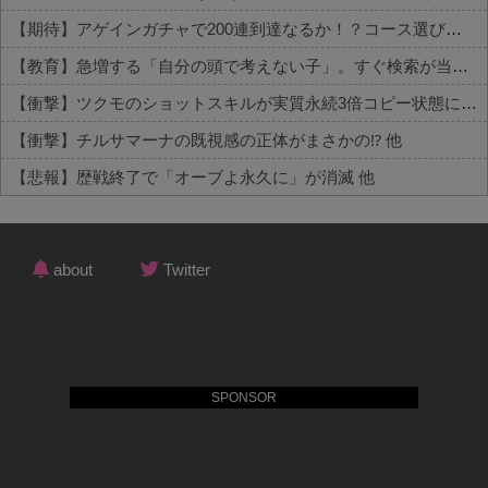
【期待】アゲインガチャで200連到達なるか！？コース選びの行方 他
【教育】急増する「自分の頭で考えない子」。すぐ検索が当たり前に…スマホ時代の“親切すぎる教育”が奪った力 他
【衝撃】ツクモのショットスキルが実質永続3倍コピー状態に 他
【衝撃】チルサマーナの既視感の正体がまさかの⁉️ 他
【悲報】歴戦終了で「オーブよ永久に」が消滅 他
Powered by livedoor 相互RSS
about
Twitter
SPONSOR