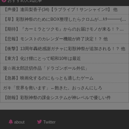
おすすめ人気記事
【声優】逢田梨香子(34)【ラブライブ！サンシャイン!!】 他
【草】彩獣神祭のためにBOX整理したらクロムが…ｷﾀ━━━(ﾟ∀ﾟ)━━━!! 他
【期待】『カーミラとツクモ』からのお届けモノが来る！？内容はこちら 他
【悲報】モンストのカレンダー機能が終了決定！？ 他
【衝撃】13周年轟絶感謝ガチャに彩獣神祭が追加される！？ 他
【東方】化け狸にとって昭和10年は最近
漫☆画太郎読切作品「ドラゴンボール外伝」
【急募】映画化するのにもっとも適したゲーム
ガキ「世界を救います」←飽きた。おっさんにしろ
【朗報】彩獣神祭の課金システムが神レベルで優しい件
Powered by livedoor 相互RSS
about
Twitter