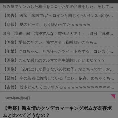
飲み屋でケンカした相手をコロした男の弁護をした。そして数年後、因果応報を思わせる出来事が…
【警告】 医師「米国では”ヘロインと同じくらいヤバい薬”が日本では平気で処方されてる」
【悲報】 夏のピーク、もう終わってたｗｗｗｗｗ
政府「増税」敵「増税すんな！増税メガネ！」→政府「減税」敵「減税すんな！社会保障どうなる！」
【画像】愛知の半グレ、怖すぎる→御尊顔がこちら…
【衝撃】クロちゃん、とち狂ったツイートをする←コレ言うほどおかしいか？？？？？？
【画像】こんな感じのクルマで車中泊旅したいよな？？？
【画像】『20代にしか見えない30代女子』がこちらです←お前らから見てどう？？？？？？？
【緊急】 今の若者に急増している『コレ』依存、めちゃくちゃ深刻な模様w w w w w w w w w w
【吉報】 博多どんたくエチすぎるｗｗｗｗｗｗｗｗｗｗｗｗｗｗｗ
Powered by livedoor 相互RSS
2026年06月04日
【考察】新友情のクソデカマーキングボムが既存ボ
ムと比べてどうなの？