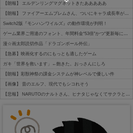
【朗報】 エルデンリングマグネットきたあああああ
【朗報】 ファイアーエムブレムさん、ついにキャラ成長率がゲーム内で見れるようになる
Switch2版『モンハンワイルズ』の動作環境が判明！
ゲーム業界ご用達のフォント、年間料金“53倍”かつ“更新毎に値上げ”のありえない契約により多数撤退へ・・・
漫☆画太郎読切作品「ドラゴンボール外伝」
【急募】映画化するのにもっとも適したゲーム
ガキ「世界を救います」←飽きた。おっさんにしろ
【朗報】彩獣神祭の課金システムが神レベルで優しい件
【画像】 昔のエルフ、現代でもシコれそう
【悲報】 NARUTOのナルトさん、ヒナタじゃなくてサクラと絶対に結婚するべきだったｗｗｗｗ
Powered by livedoor 相互RSS