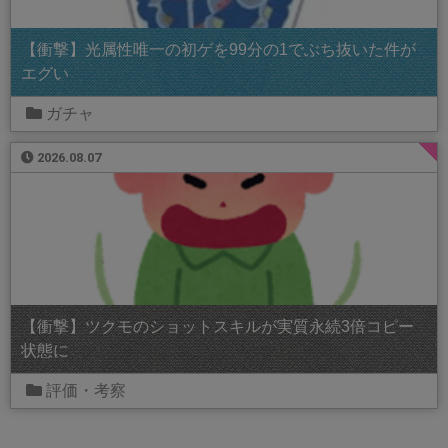
【衝撃】光属性唯一の初ゲを99分の1でぶち抜いた件が
エグい
ガチャ
2026.08.07
【衝撃】ツクモのショットスキルが実質永続3倍コピー
状態に
評価・考察