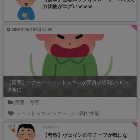
力比較がエグいｗｗｗ
2026年08月07日 04:29
【衝撃】ツクモのショットスキルが実質永続3倍コピー
状態に
評価・考察
ショットスキル
ツクモ
ぶっ壊れ
性能
2026/08/06
【考察】ヴェインのモチーフが気にな