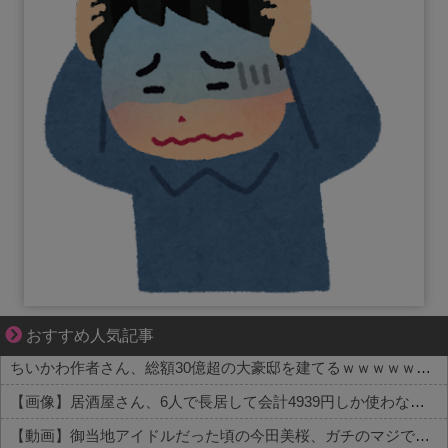
知らない土地で、主婦は孤独になる
おすすめ人気記事
ちいかわ作者さん、総額30億超の大豪邸を建てるｗｗｗｗｗｗｗｗｗｗｗｗｗｗｗｗｗｗｗ
【画像】居酒屋さん、6人で長居して会計4939円しか使わない客にお気持ち表明してしまう←コレどっちが悪いんや？？？？？？
【動画】御当地アイドルだった頃の今田美桜、ガチのマジで可愛くてワイらをびびらせまくってしまうw w w w w w w w