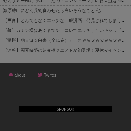
セガサミーHD、第1四半期の「コンシューマ」の営業益は75％減の13億円 主力タイトルを下期投入予定
海原雄山にどん兵衛食わせたら言いそうなこと 他
【画像】とんでもなくエッチな一般漫画、発見されてしまう【SEX描写あり】 他
【募】カナン様はあくまでチョロいでエッチしたいキャラ【画像】 他
【驚愕】幽☆遊☆白書（全19巻）←これｗｗｗｗｗｗｗｗｗｗｗｗｗｗｗｗｗ 他
【速報】麗夏映夢の超究極クエストが初登場！夏休みイベントの新展開 他
Powered by livedoor 相互RSS
about
Twitter
SPONSOR