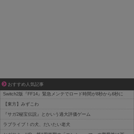
【マンガ】海外病院トラブルファイル
おすすめ人気記事
Switch2版『FF14』緊急メンテでロード時間が8秒から6秒に
【東方】みずこわ
『サガ2秘宝伝説』とかいう過大評価ゲーム
ラブライブ！の犬、だいたい老犬