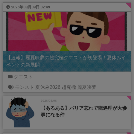
2026年08月09日 02:49
【速報】麗夏映夢の超究極クエストが初登場！夏休みイ
ベントの新展開
クエスト
モンスト
夏休み2026
超究極
麗夏映夢
2026/08/06
【あるある】バリア忘れで龍処理が大惨
事になる件