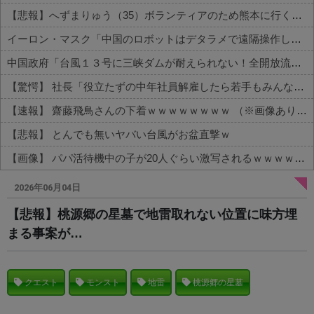
【悲報】へずまりゅう（35）ボランティアのため熊本に行くも体調不良で病院に行く
イーロン・マスク「中国のロボットはデタラメで遠隔操作してるだけ」
中国政府「台風１３号に三峡ダムが耐えられない！全開放流しろ！」⇒ 下流域の街が壊滅状態ｗｗｗｗｗ
【驚愕】 社長「役立たずの中年社員解雇したら若手もみんな辞めてしまった…」
【速報】 齋藤飛鳥さんの下着ｗｗｗｗｗｗｗｗ （※画像あり）
【悲報】 とんでも無いヤバい台風がお盆直撃ｗ
【画像】 パパ活待機中の子が20人ぐらい激写されるｗｗｗｗｗｗｗｗｗｗｗ
Powered by livedoor 相互RSS
2026年06月04日
【悲報】桃源郷の星墓で地雷取れない位置に味方埋
まる事案が…
クエスト
モンスト
地雷
桃源郷の星墓