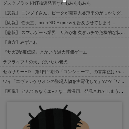
ダスクブラッドNT抽選発表きたああああああ
【悲報】 ニンダイさん、ピークが開幕大谷翔平のがっかりダイレクトだったと言われてしまう
【朗報】 任天堂、microSD Expressを普及させてしまう…
【悲報】 スマホゲーム業界、サ終が相次ぎガチで危機的な状況に…その理由がこちら
【東方】みずこわ
『サガ2秘宝伝説』とかいう過大評価ゲーム
ラブライブ！の犬、だいたい老犬
セガサミーHD、第1四半期の「コンシューマ」の営業益は75％減の13億円 主力タイトルを下期投入予定
ワイ「エヴァンゲリオンの登場人物を実写化して」????「ワカリマシタ」
【画像】 とんでもなくエ●チな一般漫画、発見されてしまう【セッ○ス描写あり】
Powered by livedoor 相互RSS