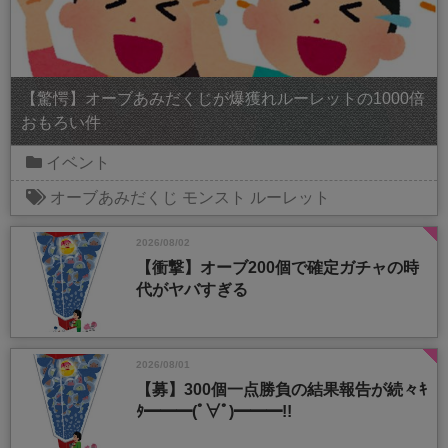
【驚愕】オーブあみだくじが爆獲れルーレットの1000倍
おもろい件
イベント
オーブあみだくじ
モンスト
ルーレット
2026/08/02
【衝撃】オーブ200個で確定ガチャの時
代がヤバすぎる
2026/08/01
【募】300個一点勝負の結果報告が続々ｷ
ﾀ━━━(ﾟ∀ﾟ)━━━!!