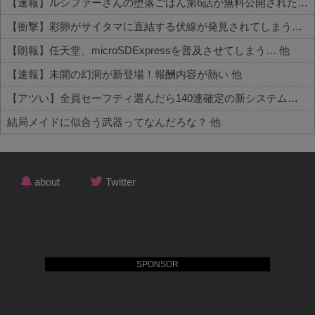
【速報】ルシファーさんの堕落ごはん第6話が無料公開された件
【衝撃】彩卵がサイタマに直結する伏線が発見されてしまうｗｗｗ 他
【朗報】任天堂、microSDExpressを普及させてしまう… 他
【速報】未開の幻洞が新登場！報酬内容が熱い 他
【アツい】全員セーフティ選んだら140連確定の新システムが話題 他
結局メイドに似合う武器ってなんだろな？ 他
Powered by livedoor 相互RSS
about
Twitter
SPONSOR