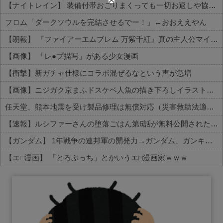
【ナイトレイン】 装備付帯おごりまくっても一切お返しや協力する気がないプレイヤーいるけど…
フロム「ダークソウルを完結させるでー！」←おおええやん
【朗報】 『ファイアーエムブレム 万紫千紅』真の主人公マイユニはキャラメイクが可能
【画像】 「レ●プ描写」がある少女漫画
【衝撃】新ガチャ仕様にコラボ混ぜるなという声が急増
【画像】ニジガク京まふドスケベ人魚の描き下ろしイラスト【ラブライブ！虹ヶ咲】
任天堂、熊本地震を受け製品修理は無償対応（災害救助法適用地域）
【速報】ルシファーさんの堕落ごはん第6話が無料公開された件
【ガンダム】 1年戦争の連邦軍の開発力→ガンダム、ガンキャノン、ガンタンク、ジム、ボール
【エ□漫画】 「とろぷっち」とかいうエ□漫画家ｗｗｗ
Powered by livedoor 相互RSS