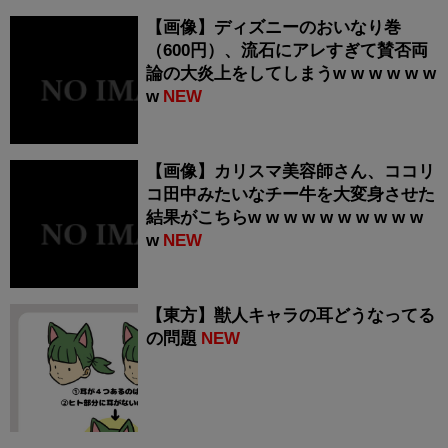
【画像】ディズニーのおいなり巻
（600円）、流石にアレすぎて賛否両
論の大炎上をしてしまうw w w w w w
w
NEW
【画像】カリスマ美容師さん、ココリ
コ田中みたいなチー牛を大変身させた
結果がこちらw w w w w w w w w w
w
NEW
【東方】獣人キャラの耳どうなってる
の問題
NEW