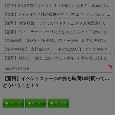
【驚愕】SNSで異性とやりとり《不倫》になる？→既婚男女の約7割がまさかの『こう』回答してしまうw w w w w w w w
【衝撃】ジャンポケ斉藤の被害女性「バウムクーヘン売ったりTikTokライブしててムカついたから示談しなかった」←コレってさ…
【衝撃】 大阪府警、ミナミの“ベトナムビル”を家宅捜索した結果・・・・・・
【悲報】 ワイ「ラーメン一袋だけじゃ足らんわ！二袋作ったろ！」→結果ｗｗｗ
【最新画像】 GLAY・TERU＆パフィー亜美、レアな夫婦ショットを公開してしまう！
【極旨牛鉄板】 吉野家のステーキ定食1500円、ガチで美味そうｗｗｗ
【復讐】 絶対に「植えてはいけない植物」を小学校に植えた→20年経って見に行くと…「！？」衝撃の光景が・・・
Powered by livedoor 相互RSS
2026年06月05日
【驚愕】イベントステージの持ち時間10時間って…
どういうこと！？
イベント
モンスト
持ち時間