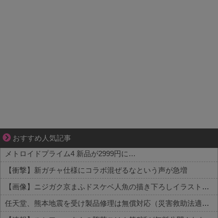
大変だけど幸せ。等身大の子育て物語。
おすすめ人気記事
メトロイドプライム4 新品が2999円に…
【衝撃】新ガチャ仕様にコラボ混ぜるなという声が急増
【画像】ニジガク京まふドスケベ人魚の描き下ろしイラスト【ラブライブ！虹ヶ咲】
任天堂、熊本地震を受け製品修理は無償対応（災害救助法適用地域）