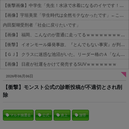
【衝撃画像】中学生「先生！水泳で水着になるのイヤです！」先生「分かった」→結果まさかの『こう』なってしまうw w w w w w w
【画像】宇垣美里「学生時代は全然モテなかったです」←これほんまかぁ？w w w w w w w w
内田梨瑚受刑者「社会に戻りたいです」
【画像】 福岡、こんなのが普通に走ってるｗｗｗｗｗｗｗｗｗｗｗｗｗｗｗｗ
【衝撃】 イオンモール爆発事故、『とんでもない事実』が判明してしまう・・・・・・
【ＧＪ】 クラスに迷惑な池沼がいた。リーダー格のＡ「なんで支援学級に入れないんですか？」先生「背の高い低いと同じで、これも個性なの！差別は...
【画像】 日産が社運をかけて発売するSUVｗｗｗｗｗｗｗ
Powered by livedoor 相互RSS
2026年06月06日
【衝撃】モンスト公式の診断投稿が不適切とされ削
除
マルチ抽選会
公式
炎上
謝罪