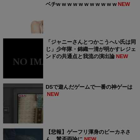
ベチw w w w w w w w w w w
NEW
「ジャニーさんとつかこうへい氏は同
じ」少年隊・錦織一清が明かすレジェ
ンドの共通点と我流の演出論
NEW
DSで遊んだゲームで一番の神ゲーは
NEW
【悲報】ゲーフリ渾身のビーカネさ
ん、賛否両論に
NEW