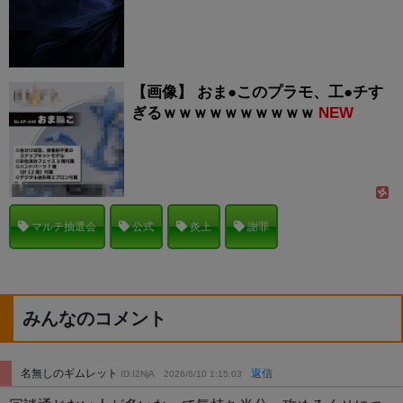
【画像】 おま●このプラモ、工●チす
ぎるｗｗｗｗｗｗｗｗｗｗ
NEW
マルチ抽選会
公式
炎上
謝罪
みんなのコメント
名無しのギムレット
返信
ID:I2NjA
2026/6/10 1:15:03