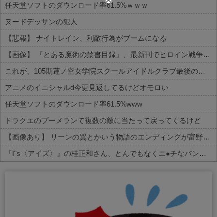
任天堂ソフトのダウンロード率61.5%ｗｗｗ
ヌードデッサンの犯人
【悲報】 ナイトレイン、利敵行為がブームになる
【画像】 『とある魔術の禁書目録』、最新刊でヒロイン戦争決着ｗｗｗｗｗ
これが、105期蓮ノ空女学院スクールアイドルクラブ最後の曲【ラブライブ！】
アニメのイニシャルd今更見返してるけどオモロい
任天堂ソフトのダウンロード率61.5%www
ドラクエのブーメランて複数の敵に当たって戻ってくるけど
【画像あり】 リーンの翼とかいう物語のエンディングが富野作品の中でも屈指の美しさを誇る作品
『I"s〈アイズ〉』の桂正和さん、とんでもなくエ●チなパンツを描く。これもう芸術だろ
Powered by livedoor 相互RSS