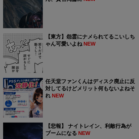
【東方】怨霊にナメられてるこいしち
ゃん可愛いよね
NEW
任天堂ファンくんはディスク廃止に反
対してるけどメリット何もないよねそ
れ
NEW
【悲報】 ナイトレイン、利敵行為が
ブームになる
NEW