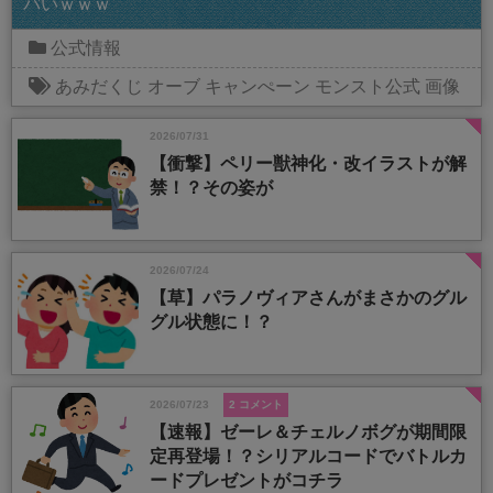
バいｗｗｗ
公式情報
あみだくじ
オーブ
キャンぺーン
モンスト公式
画像
2026/07/31
【衝撃】ペリー獣神化・改イラストが解
禁！？その姿が
2026/07/24
【草】パラノヴィアさんがまさかのグル
グル状態に！？
2026/07/23
2 コメント
【速報】ゼーレ＆チェルノボグが期間限
定再登場！？シリアルコードでバトルカ
ードプレゼントがコチラ