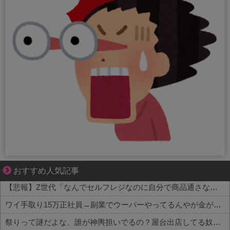
結婚生活の「当たり前」が壊れる瞬間
おすすめ人気記事
【悲報】Z世代「なんでセルフレジなのに自分で商品通さないといけないんだ」
ワイ手取り15万正社員→副業でウーバーやってるんやが金がない
祭りって謎だよな、誰が神輿担いでるの？屋台出店してる奴らは誰の許可を得て商売してるの？