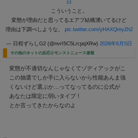
日
こういうこと。
変態が理由だと思ってるエアプ結構湧いてるけど
理由は下調べしような。
pic.twitter.com/yHAXQmyZh2
— 日程ずらしG2 (@nvrI5C5LrcpqXRw)
2026年6月5日
その他のネットの反応@モンストニュース速報
変態が不適切なんじゃなくてゾディアックがこ
この抽選でしか手に入らないから性能あんま強
くないけど選ぶか…ってなってるのに公式が
あなたは限定に弱いタイプ！
とか言ってきたからなのよ