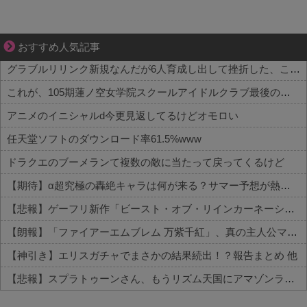
悩んでいるのは私だけ？夫との距離
おすすめ人気記事
グラブルリリンク新規なんだが6人育成し出して挫折した、これ全キャラ育成するのにどんだけかかるの？
これが、105期蓮ノ空女学院スクールアイドルクラブ最後の曲【ラブライブ！】
アニメのイニシャルd今更見返してるけどオモロい
任天堂ソフトのダウンロード率61.5%www
ドラクエのブーメランて複数の敵に当たって戻ってくるけど
【期待】α超究極の轟絶キャラは何が来る？サマー予想が熱い 他
【悲報】ゲーフリ新作「ビースト・オブ・リインカーネーション」、老舗レビューサイトからボロクソ言われてしまう 他
【朗報】「ファイアーエムブレム 万紫千紅」、真の主人公マイユニはキャラメイク可能ｗｗ 他
【神引き】エリスガチャでまさかの結果続出！？報告まとめ 他
【悲報】スプラトゥーンさん、もうリズム天国にアマゾンランキングで敗北wwwwwwwww 他
Powered by livedoor 相互RSS