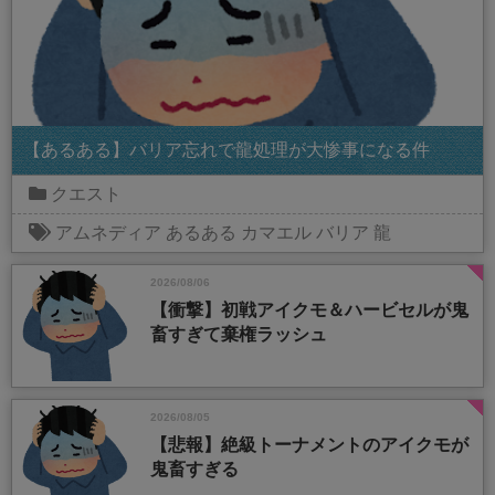
【あるある】バリア忘れで龍処理が大惨事になる件
クエスト
アムネディア
あるある
カマエル
バリア
龍
2026/08/06
【衝撃】初戦アイクモ＆ハービセルが鬼
畜すぎて棄権ラッシュ
2026/08/05
【悲報】絶級トーナメントのアイクモが
鬼畜すぎる