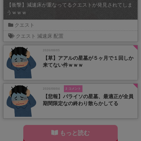
【衝撃】減速床が重なってるクエストが発見されてしま
うｗｗｗ
クエスト
クエスト
減速床
配置
2026/08/05
【草】アアルの星墓が５ヶ月で１回しか
来てない件ｗｗｗ
2026/08/04
2 コメント
【悲報】パライソの星墓、最適正が全員
期間限定なの終わり散らかしてる
もっと読む