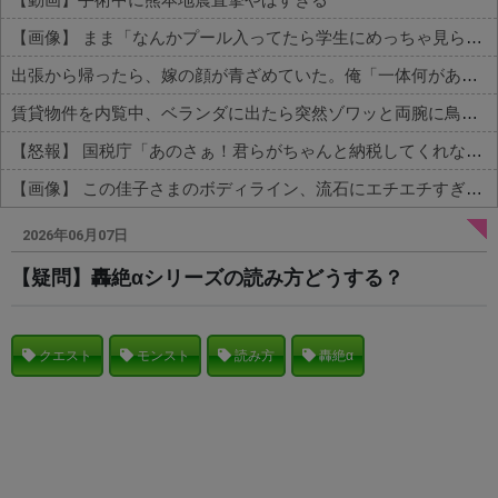
【画像】 まま「なんかプール入ってたら学生にめっちゃ見られたw」
出張から帰ったら、嫁の顔が青ざめていた。俺「一体何があったんだ？」嫁「…」→子供たちに話を聞くと…
賃貸物件を内覧中、ベランダに出たら突然ゾワッと両腕に鳥肌が出た。「やっぱりこの部屋嫌だ」と思った瞬間、体が前にドンッと突き飛ばされて…
【怒報】 国税庁「あのさぁ！君らがちゃんと納税してくれないとこうなっちゃうけどどうする？！」←これw w w w w w w w
【画像】 この佳子さまのボディライン、流石にエチエチすぎやろ！
Powered by livedoor 相互RSS
2026年06月07日
【疑問】轟絶αシリーズの読み方どうする？
クエスト
モンスト
読み方
轟絶α