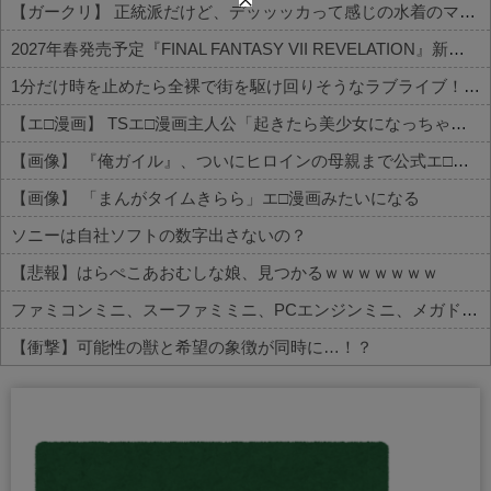
【ガークリ】 正統派だけど、デッッッカって感じの水着のマネ、ラファエ口、セッシュウへの反応！！！
2027年春発売予定『FINAL FANTASY VII REVELATION』新映像が「gamescom Opening Night Live」で公開！8/26 午前3時配信予定
1分だけ時を止めたら全裸で街を駆け回りそうなラブライブ！キャラ
【エ□漫画】 TSエ□漫画主人公「起きたら美少女になっちゃった！？」ワイ「おお」
【画像】 『俺ガイル』、ついにヒロインの母親まで公式エ□グッズが出てしまう
【画像】 「まんがタイムきらら」エ□漫画みたいになる
ソニーは自社ソフトの数字出さないの？
【悲報】はらぺこあおむしな娘、見つかるｗｗｗｗｗｗｗ
ファミコンミニ、スーファミミニ、PCエンジンミニ、メガドラミニ、ネオジオミニ
【衝撃】可能性の獣と希望の象徴が同時に…！？
Powered by livedoor 相互RSS