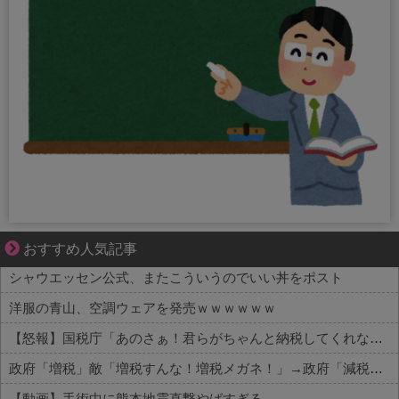
ブブ家のドタバタが、今日も愛おしい！
おすすめ人気記事
シャウエッセン公式、またこういうのでいい丼をポスト
洋服の青山、空調ウェアを発売ｗｗｗｗｗｗ
【怒報】国税庁「あのさぁ！君らがちゃんと納税してくれないとこうなっちゃうけどどうする？！」←これw w w w w w w w
政府「増税」敵「増税すんな！増税メガネ！」→政府「減税」敵「減税すんな！社会保障どうなる！」
【動画】手術中に熊本地震直撃やばすぎる