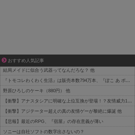
好青年の片思いが壊れていくまで
おすすめ人気記事
結局メイドに似合う武器ってなんだろな？ 他
『トモコレわくわく生活』は販売本数794万本、『ぽこ あ ポケモン』は946万本 他
野原ひろしのケーキ（880円） 他
【衝撃】アナスタシアに明確な上位互換が登場！？友情威力10倍級のバケモン性能 他
【衝撃】アジテーター超えの真の友情ゲーが黎絶に爆誕 他
【悲報】最近のRPG、『宿屋』の存在意義が薄い
ソニーは自社ソフトの数字出さないの？