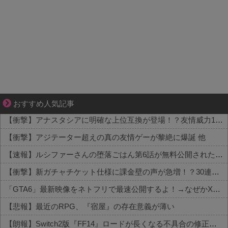
平穏が少しずつ壊れていく家族の物語。
おすすめ人気記事
【衝撃】アナスタシアに明確な上位互換が登場！？友情威力10倍級のバケモン性能 他
【衝撃】アジテーター超えの真の友情ゲーが黎絶に爆誕 他
【速報】ルシファーさんの堕落ごはん第6話が無料公開された件 他
【衝撃】新ガチャチケット仕様に課金壁の声が急増！？30連でどうなる 他
「GTA6」最新映像をネトフリで最速公開するよ！→なぜかXで大炎上中wwww 他
【悲報】最近のRPG、『宿屋』の存在意義が薄い
【朗報】Switch2版『FF14』ロードが長くなる不具合の修正パッチを本日配信