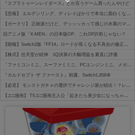
『スプラトゥーンレイダース』とか言うゲーム買ったんやけど
【悲報】 エルデンリング、ディレイばかりで本当に面白くないこのゲーム←賛同の声が多数…
【ガークリ】 正統派だけど、デッッッカって感じの水着のマネ、ラファエ口、セッシュウへの反応！！！
旧アニメ版「X-MEN」の日本版OP、これOP詐欺じゃない？
【朗報】Switch2版『FF14』ロードが長くなる不具合の修正パッチを本日配信
【株式】任天堂が続伸 1Q決算の大幅増益を素直に評価
「ファミコンミニ、スーファミミニ、PCエンジンミニ、メガドラミニ、ネオジオミニ」って
『カルドセプト ザ ファースト』初週、Switch1,858本
【必見】 モンストガチャの選択でチャレンジ派が続出！？レギュラーとの違いがコチラ
【エ□漫画】 TSエ□漫画主人公「起きたら美少女になっちゃった！？」ワイ「おお」
Powered by livedoor 相互RSS