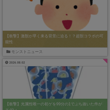
【衝撃】激獣が早く来る背景に迫る！？超獣コラボの可
能性
モンストニュース
2026.08.02
【衝撃】光属性唯一の初ゲを99分の1でぶち抜いた件が
エグい