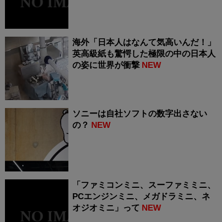
海外「日本人はなんて気高いんだ！」
英高級紙も驚愕した極限の中の日本人
の姿に世界が衝撃
NEW
ソニーは自社ソフトの数字出さない
の？
NEW
「ファミコンミニ、スーファミミニ、
PCエンジンミニ、メガドラミニ、ネ
オジオミニ」って
NEW