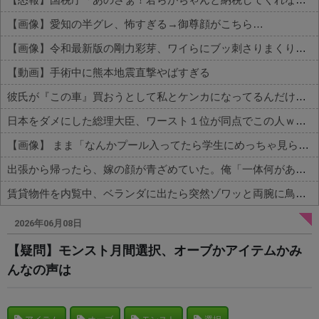
【画像】愛知の半グレ、怖すぎる→御尊顔がこちら…
【画像】令和最新版の剛力彩芽、ワイらにブッ刺さりまくりと話題にw w w w w w w w w w w w w
【動画】手術中に熊本地震直撃やばすぎる
彼氏が『この車』買おうとして私とケンカになってるんだけどｗｗｗｗｗｗ
日本をダメにした総理大臣、ワースト１位が同点でこの人ｗｗｗｗｗｗ
【画像】 まま「なんかプール入ってたら学生にめっちゃ見られたw」
出張から帰ったら、嫁の顔が青ざめていた。俺「一体何があったんだ？」嫁「…」→子供たちに話を聞くと…
賃貸物件を内覧中、ベランダに出たら突然ゾワッと両腕に鳥肌が出た。「やっぱりこの部屋嫌だ」と思った瞬間、体が前にドンッと突き飛ばされて…
Powered by livedoor 相互RSS
2026年06月08日
【疑問】モンスト月間選択、オーブかアイテムかみ
んなの声は