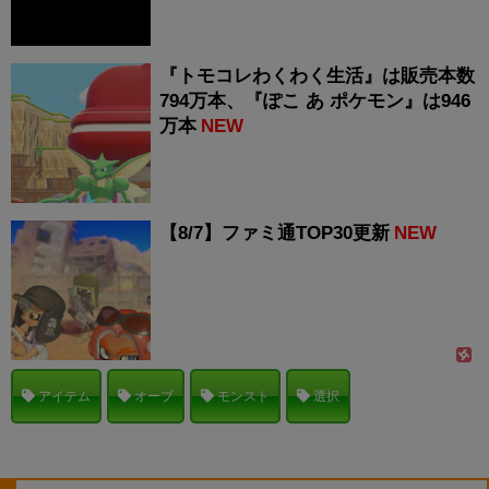
『トモコレわくわく生活』は販売本数
794万本、『ぽこ あ ポケモン』は946
万本
NEW
【8/7】ファミ通TOP30更新
NEW
アイテム
オーブ
モンスト
選択