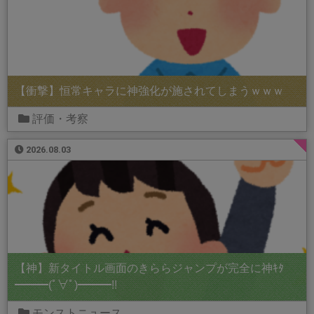
【衝撃】恒常キャラに神強化が施されてしまうｗｗｗ
評価・考察
2026.08.03
【神】新タイトル画面のきららジャンプが完全に神ｷﾀ
━━━(ﾟ∀ﾟ)━━━!!
モンストニュース