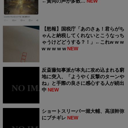
←賛同の声が多数…
NEW
【怒報】国税庁「あのさぁ！君らがち
ゃんと納税してくれないとこうなっち
ゃうけどどうする？！」←これw w w
w w w w w
NEW
反斎藤知事派が本丸に攻め込まれる窮
地に突入、「ようやく反撃のターンや
ね」と手際の良さに感心する人が続出
中
NEW
ショートスリーパー堀大輔、高須幹弥
にブチギレ
NEW