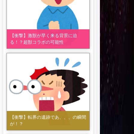
【衝撃】激獣が早く来る背景に迫
る！？超獣コラボの可能性
【衝撃】転界の遺跡であ、、、の瞬間
が！？