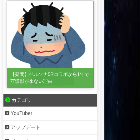
【疑問】ペルソナ5Rコラボから1年で
守護獣が来ない理由
カテゴリ
YouTuber
アップデート