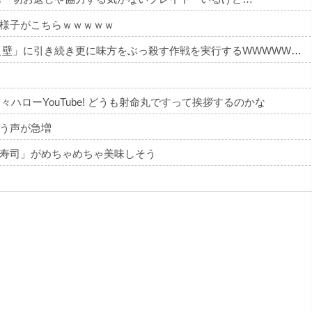
様子がこちらｗｗｗｗｗ
【悲報】 キングダムの河了貂、「あったけぇ壁」に引き続き更に味方をぶっ殺す作戦を実行するWWWWWWWWWWWWWWWWWWWWWWWWWWWWWWWWWWWWWWWWWWWWWWWW
文々ハローYouTube! どうも射命丸ですって挨拶するのかな
う声が急増
寿司」がめちゃめちゃ美味しそう