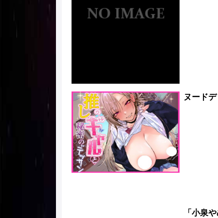
ヌードデ
「小泉や