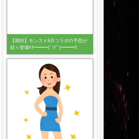
【期待】モンスト8月コラボの予想が
続々登場ｷﾀ━━━(ﾟ∀ﾟ)━━━!!