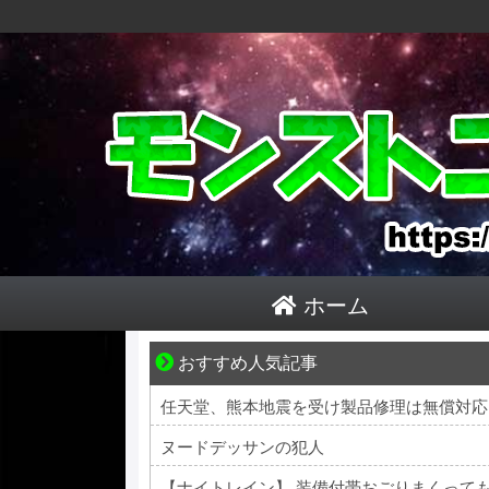
ホーム
おすすめ人気記事
妻との生活が、夫をうつへ追い込んだ現実
任天堂、熊本地震を受け製品修理は無償対応
ヌードデッサンの犯人
【ナイトレイン】 装備付帯おごりまくって