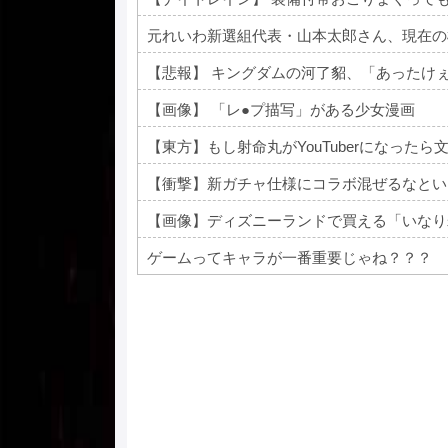
元れいわ新選組代表・山本太郎さん、現在の
【画像】 「レ●プ描写」がある少女漫画
【東方】もし射命丸がYouTuberになったら
【衝撃】新ガチャ仕様にコラボ混ぜるなとい
【画像】ディズニーランドで買える「いなり
ゲームってキャラが一番重要じゃね？？？
Powered by livedoor 相互RSS