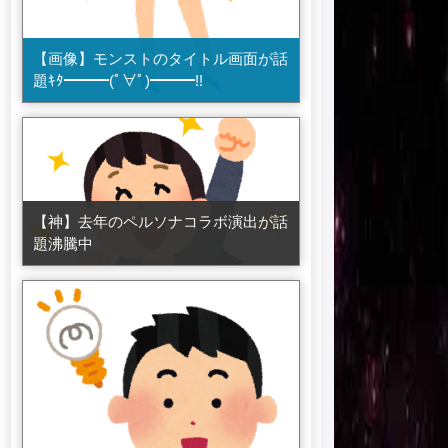
【画像】モンストのタイトル画面が話
題ｷﾀ━━━(ﾟ∀ﾟ)━━━!!
【神】去年のペルソナコラボ演出が話
題沸騰中