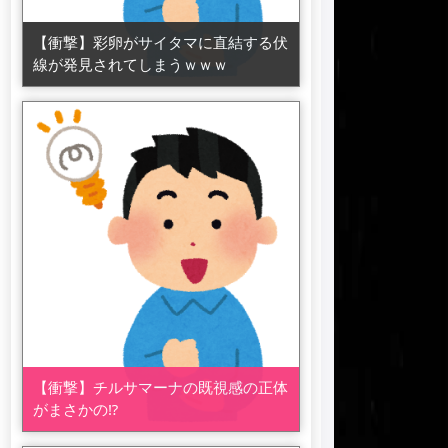
【衝撃】彩卵がサイタマに直結する伏
線が発見されてしまうｗｗｗ
【衝撃】チルサマーナの既視感の正体
がまさかの⁉️