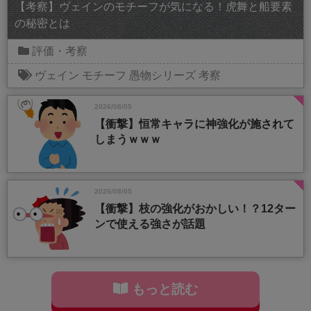
【考察】ヴェインのモチーフが気になる！虎舞と船要素
の秘密とは
評価・考察
ヴェイン
モチーフ
愚物シリーズ
考察
2026/08/05
【衝撃】恒常キャラに神強化が施されて
しまうｗｗｗ
2026/08/05
【衝撃】枝の強化がおかしい！？12ター
ンで使える強さが話題
もっと読む