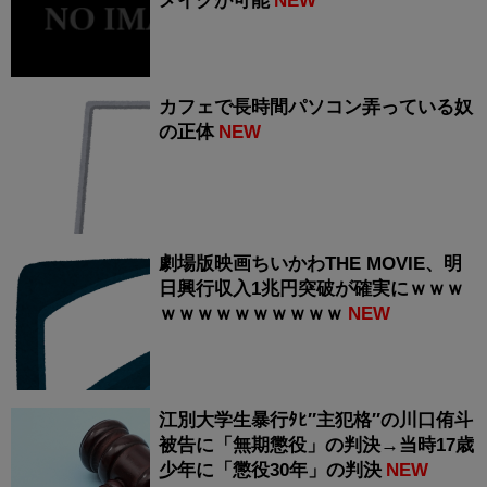
メイクが可能
NEW
カフェで長時間パソコン弄っている奴
の正体
NEW
劇場版映画ちいかわTHE MOVIE、明
日興行収入1兆円突破が確実にｗｗｗ
ｗｗｗｗｗｗｗｗｗｗ
NEW
江別大学生暴行ﾀﾋ″主犯格″の川口侑斗
被告に「無期懲役」の判決→当時17歳
少年に「懲役30年」の判決
NEW