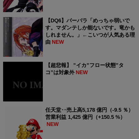
【DQ6】バーバラ「めっちゃ弱いで
す。マダンテしか能ないです。竜かも
しれません。」←こいつが人気ある理
由
NEW
【超悲報】 ”イカ”フロー状態”タ
コ”は対象外
NEW
任天堂‥売上高5,178 億円（-9.5 ％）
営業利益 1,425 億円（+150.5 %）
NEW