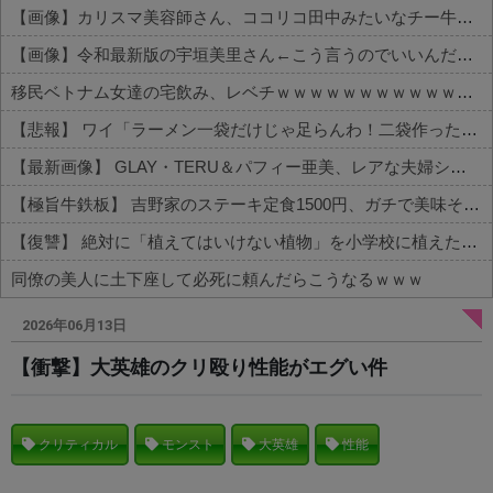
【画像】カリスマ美容師さん、ココリコ田中みたいなチー牛を大変身させた結果がこちらw w w w w w w w w w w
【画像】令和最新版の宇垣美里さん←こう言うのでいいんだよが目一杯詰まってると話題にw w w w w w w w w
移民ベトナム女達の宅飲み、レベチｗｗｗｗｗｗｗｗｗｗｗｗｗｗｗｗｗｗｗｗｗｗｗｗ
【悲報】 ワイ「ラーメン一袋だけじゃ足らんわ！二袋作ったろ！」→結果ｗｗｗ
【最新画像】 GLAY・TERU＆パフィー亜美、レアな夫婦ショットを公開してしまう！
【極旨牛鉄板】 吉野家のステーキ定食1500円、ガチで美味そうｗｗｗ
【復讐】 絶対に「植えてはいけない植物」を小学校に植えた→20年経って見に行くと…「！？」衝撃の光景が・・・
同僚の美人に土下座して必死に頼んだらこうなるｗｗｗ
Powered by livedoor 相互RSS
2026年06月13日
【衝撃】大英雄のクリ殴り性能がエグい件
クリティカル
モンスト
大英雄
性能