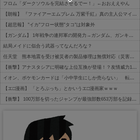
フロム「ダークソウルを完結させるでー！」←おおええやん
【朗報】 『ファイアーエムブレム 万紫千紅』真の主人公マイユニはキャラメイクが可能
【超悲報】 ”イカ”フロー状態”タコ”は対象外
【ガンダム】 1年戦争の連邦軍の開発力→ガンダム、ガンキャノン、ガンタンク、ジム、ボール
結局メイドに似合う武器ってなんだろな？
任天堂 熊本地震を受け被災者の製品修理は無償対応（災害救助法適用地域） 義援金5000万円寄付
【衝撃】アナスタシアに明確な上位互換が登場！？友情威力10倍級のバケモン性能
イオン、ポケモンカードは「小中学生にしか売らない」 転売対策の決断が「素晴らしい」
【エ□漫画】 「とろぷっち」とかいうエ□漫画家ｗｗｗ
【衝撃】 100万部を切ったジャンプが最強部数653万部を記録した時の週刊少年ジャンプの面子がヤバすぎる
Powered by livedoor 相互RSS