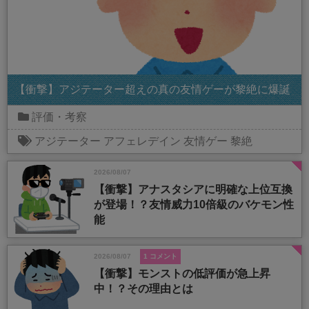
【衝撃】アジテーター超えの真の友情ゲーが黎絶に爆誕
評価・考察
アジテーター
アフェレデイン
友情ゲー
黎絶
2026/08/07
【衝撃】アナスタシアに明確な上位互換
が登場！？友情威力10倍級のバケモン性
能
2026/08/07
1 コメント
【衝撃】モンストの低評価が急上昇
中！？その理由とは