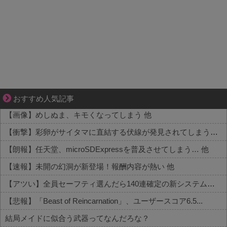
分かり合えているはずの夫が、一番遠い
おすすめ人気記事
【画像】めしぬま、キモくなってしまう 他
【衝撃】彩卵がサイタマに直結する伏線が発見されてしまうｗｗｗ 他
【朗報】任天堂、microSDExpressを普及させてしまう… 他
【速報】未開の幻洞が新登場！報酬内容が熱い 他
【アツい】全員セーフティ選んだら140連確定の新システムが話題 他
【悲報】「Beast of Reincarnation」、ユーザースコア6.5...
結局メイドに似合う武器ってなんだろな？